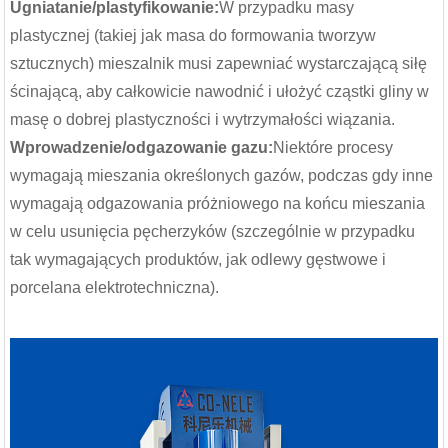
Ugniatanie/plastyfikowanie:
W przypadku masy
plastycznej (takiej jak masa do formowania tworzyw
ytwórnia Betonu
Betoniarka Laboratoryjna
Gr
sztucznych) mieszalnik musi zapewniać wystarczającą siłę
brykowanego HZS60 O
ścinającą, aby całkowicie nawodnić i ułożyć cząstki gliny w
ości 60 M³/h | 1000 ...
masę o dobrej plastyczności i wytrzymałości wiązania.
Wprowadzenie/odgazowanie gazu:
Niektóre procesy
wymagają mieszania określonych gazów, podczas gdy inne
wymagają odgazowania próżniowego na końcu mieszania
w celu usunięcia pęcherzyków (szczególnie w przypadku
tak wymagających produktów, jak odlewy gęstwowe i
porcelana elektrotechniczna).