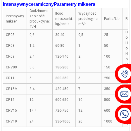
Intensywny
ceramiczny
Parametry miksera
Godzinowa
Ilość
Wydajność
Intensywny
zdolność
mieszanki:
produkcyjna:
Partia/Litr
Ro
mikser
produkcyjna:
kg/partia
m³/h
T/H
Hyd
CR05
0,6
30-40
0,5
25
cen
Hyd
CR08
1.2
60-80
1
50
cen
Hyd
CR09
2.4
120-140
2
100
cen
Hyd
CRV09
3.6
180-200
3
150
cen
Hyd
CR11
6
300-350
5
250
cen
Hyd
CR15M
8.4
420-450
7
350
cen
Hyd
CR15
12
600-650
10
500
cen
Hyd
CRV15
14.4
720-750
12
600
cen
Hyd
CRV19
24
330-1000
20
1000
cen