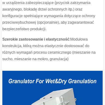
w urządzenia zabezpieczające (przycisk zatrzymania
awaryjnego, blokadę drzwi ochronnych itp.) oraz
konfiguracje spełniające wymagania dotyczące ochrony
przeciwwybuchowej (opcjonalnie), aby zagwarantować
bezpieczeństwo produkcji.
Szerokie zastosowanie i elastyczność
:Modułowa
konstrukcja, którą można elastycznie dostosować do
różnych wymagań procesu ceramicznego (mieszanie na
sucho, mieszanie na mokro, granulacja)