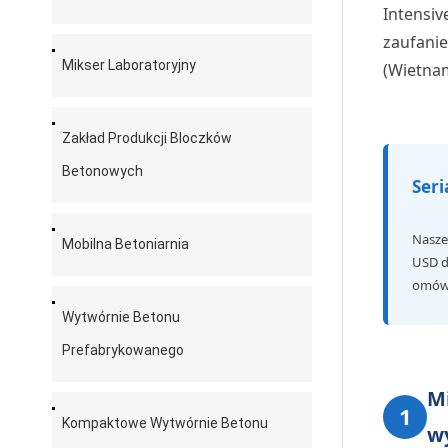
Intensiv
zaufani
Mikser Laboratoryjny
(Wietnam
Zakład Produkcji Bloczków
Betonowych
Ser
Nasze
Mobilna Betoniarnia
USD do
omówi
Wytwórnie Betonu
Prefabrykowanego
M
1
Kompaktowe Wytwórnie Betonu
w