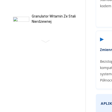
kodem 
Granulator Witamin Ze Stali
Nierdzewnej
▶
Maszyna Do Mieszania
Suchych Elektrod I Fibrozy
Zmienn
PTFE
Bezsto
Intensywny Mieszalnik Do
kompat
Granulatora PTFE
system
Północn
Mieszalnik Piasku
Odlewniczego
APLIK