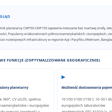
GLĄD
lnik planetarny CMP50-CMP150 zapewnia mieszanie bez martwej strefy, ide
ości. Popularny w laboratoriach północnoamerykańskich i europejskich, ci
zo-rozwojowych infrastruktury w regionie Azji i Pacyfiku (Wietnam, Bangla
WE FUNKCJE (ZOPTYMALIZOWANE GEOGRAFICZNIE)
▶
łożony planetarny
Możliwość dostosowania pojem
e 360°, CV ≤0,05, spełnia
10 l/50 l/100 l/150 l; 10–50 l dl
noamerykańskie i europejskie
europejskich laboratoriów
rdy precyzji (zgodność z
akademickich (IEC 61010-1), 