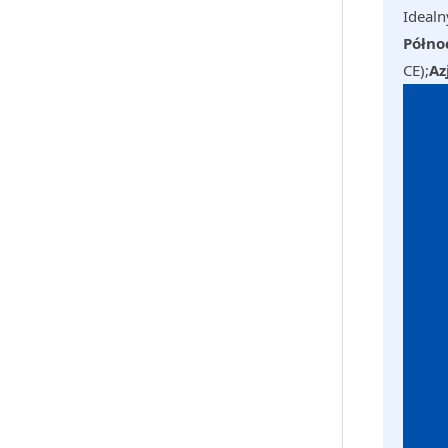
Idealn
Mieszalnik Piasku Z
Wirnikiem Planetarnym
Półno
CE);
Az
Wytwórnia Betonu
Prefabrykowanego O
Wydajności 60 M³/h ...
Wietnamska Betoniarnia O
Wydajności 60 M³/h Do
Wibratorów Rdzeniowych...
CO-NELE Dostarcza Wysoce
Wydajną Mieszalnię Rur
Betonowych...
Prefabrykowane Panele
Ścienne Z Betonu | Planetary