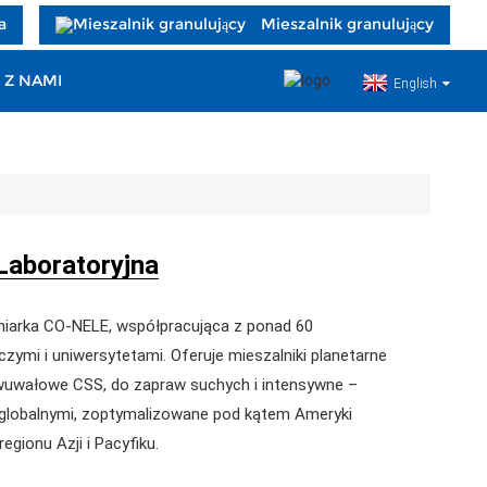
a
Mieszalnik granulujący
 Z NAMI
English
Laboratoryjna
niarka CO-NELE, współpracująca z ponad 60
zymi i uniwersytetami. Oferuje mieszalniki planetarne
wałowe CSS, do zapraw suchych i intensywne –
globalnymi, zoptymalizowane pod kątem Ameryki
regionu Azji i Pacyfiku.