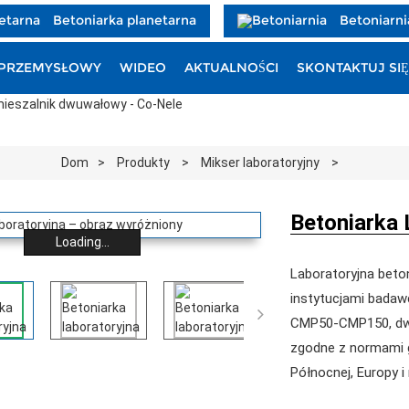
Betoniarka planetarna
Betoniarni
PRZEMYSŁOWY
WIDEO
AKTUALNOŚCI
SKONTAKTUJ SIĘ
Dom
Produkty
Mikser laboratoryjny
Betoniarka 
Loading...
Laboratoryjna beto
instytucjami badawc

CMP50-CMP150, dwu
zgodne z normami 
Północnej, Europy i 