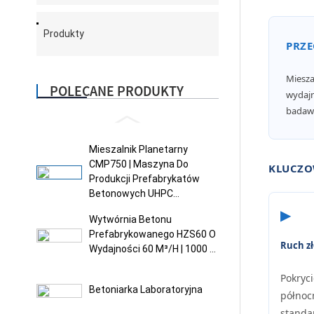
Produkty
PRZE
Miesza
POLECANE PRODUKTY
wydajn
badawc
Mieszalnik Planetarny
CMP750 | Maszyna Do
KLUCZO
Produkcji Prefabrykatów
Betonowych UHPC...
▶
Wytwórnia Betonu
Prefabrykowanego HZS60 O
Ruch z
Wydajności 60 M³/h | 1000 ...
Pokryci
Betoniarka Laboratoryjna
północ
standa