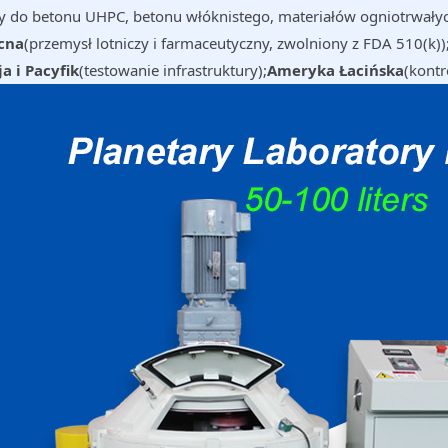
y do betonu UHPC, betonu włóknistego, materiałów ogniotrwałyc
cna
(przemysł lotniczy i farmaceutyczny, zwolniony z FDA 510(k))
ja i Pacyfik
(testowanie infrastruktury);
Ameryka Łacińska
(kontr