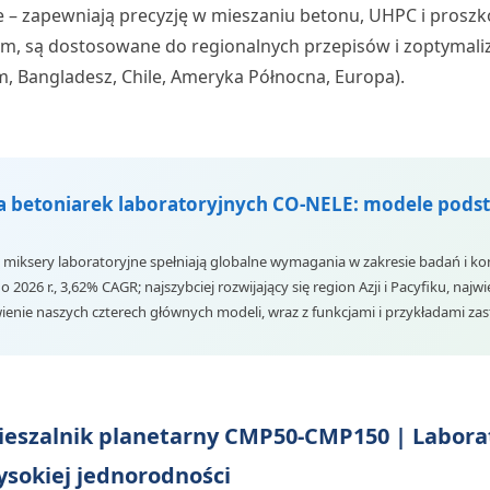
e – zapewniają precyzję w mieszaniu betonu, UHPC i proszk
em, są dostosowane do regionalnych przepisów i zoptyma
, Bangladesz, Chile, Ameryka Północna, Europa).
ia betoniarek laboratoryjnych CO-NELE: modele pods
 miksery laboratoryjne spełniają globalne wymagania w zakresie badań i kon
 2026 r., 3,62% CAGR; najszybciej rozwijający się region Azji i Pacyfiku, naj
enie naszych czterech głównych modeli, wraz z funkcjami i przykładami za
ieszalnik planetarny CMP50-CMP150 | Laborat
ysokiej jednorodności