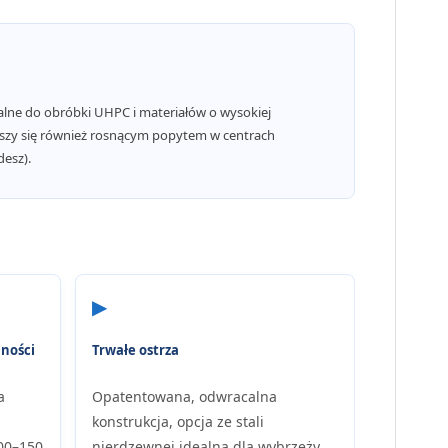
alne do obróbki UHPC i materiałów o wysokiej
eszy się również rosnącym popytem w centrach
desz).
▶
ności
Trwałe ostrza
a
Opatentowana, odwracalna
konstrukcja, opcja ze stali
100–150
nierdzewnej idealna dla wybrzeży