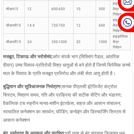
हाइड्रोलिक
सीआर15
12
600-650
10
500
केंद्र
निर्वहन
हाइड्रोलिक
सीआरवी15
14.4
720-750
12
600
केंद्र
निर्वहन
हाइड्रोलिक
सीआरवी19
24
330-1000
20
1000
केंद्र
निर्वहन
मजबूत, टिकाऊ और भरोसेमंद:
कोर संपर्क भाग (मिक्सिंग पैडल, आंतरिक
दीवार) उच्च घिसाव-प्रतिरोधी मिश्र धातुओं से बने होते हैं जिनमें सिरेमिक कच्चे
माल के घिसाव के प्रति मजबूत प्रतिरोध और लंबी सेवा आयु होती है।
बुद्धिमान और सुविधाजनक नियंत्रण:
मानक पीएलसी इंटेलिजेंट कंट्रोल
सिस्टम, मिश्रण समय, गति और प्रक्रिया की सटीक सेटिंग और भंडारण;
वैकल्पिक टच स्क्रीन मानव-मशीन इंटरफ़ेस, सहज और आसान संचालन;
स्वचालित कनेक्शन का समर्थन, फीडिंग, कन्वेइंग और डिस्चार्जिंग सिस्टम से
आसान कनेक्शन
बंद, पर्यावरण के अनुकूल और सुरक्षित:
पूरी तरह से बंद संरचना डिजाइन धूल