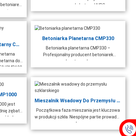
betoniarek
opracowana do betonu UHPC...
zającą ...
Betoniarka Planetarna CMP330
Laboratoryjny Mikser Planetarny CMP50/CMP100
Betoniarka planetarna CMP330 –
anetarna
Profesjonalny producent betoniarek
etarna do
planetarnych,...
P50/CMP100
CMP1000
Mieszalnik Wsadowy Do Przemysłu Szklarskiego
000 jest
Początkowa faza mieszania jest kluczowa
dnię zębatą
w produkcji szkła. Niespójne partie prowadzą
zyć hałas.
do...