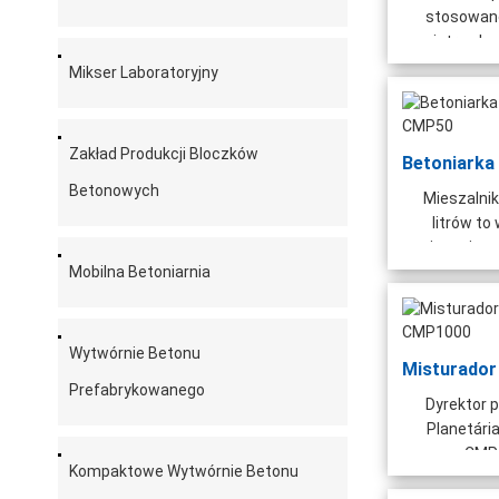
stosowane
ogniotrwałeg
Mikser Laboratoryjny
Zakład Produkcji Bloczków
Betonowych
Mieszalnik
litrów t
mieszające,
Mobilna Betoniarnia
Wytwórnie Betonu
Prefabrykowanego
Dyrektor p
Planetári
CMP1
Kompaktowe Wytwórnie Betonu