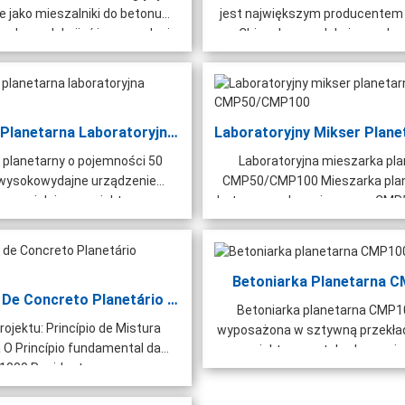
 jako mieszalniki do betonu
jest największym producentem 
o do produkcji różnego rodzaju
w Chinach, z produkcją przekrac
mieszanek.
Betoniarka Planetarna Laboratoryjna CMP50
 planetarny o pojemności 50
Laboratoryjna mieszarka pl
o wysokowydajne urządzenie
CMP50/CMP100 Mieszarka plan
 specjalnie zaprojektowane...
betonu z wałem pionowym CM
to ...
Betoniarka Planetarna 
Misturador De Concreto Planetário CMP1000
Betoniarka planetarna CMP1
rojektu: Princípio de Mistura
wyposażona w sztywną przekła
a O Princípio fundamental da
zaprojektowaną tak, aby wycis
000 Resident em se...