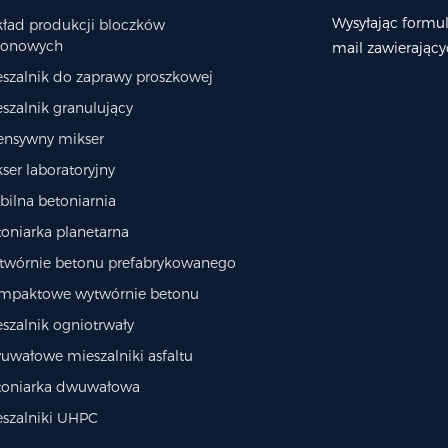
Wysyłając formu
kład produkcji bloczków
tonowych
mail zawierający
szalnik do zaprawy proszkowej
szalnik granulujący
tensywny mikser
ser laboratoryjny
ilna betoniarnia
oniarka planetarna
twórnie betonu prefabrykowanego
mpaktowe wytwórnie betonu
szalnik ogniotrwały
uwałowe mieszalniki asfaltu
toniarka dwuwałowa
eszalniki UHPC