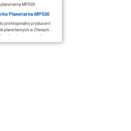
arka Planetarna MP500
to profesjonalny producent
ek planetarnych w Chinach.
ka planetarna o wysokiej...