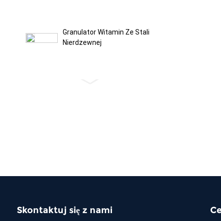
Granulator Witamin Ze Stali
Nierdzewnej
Maszyna Do Mieszania
Suchych Elektrod I Fibrozy
PTFE
Intensywny Mieszalnik Do
Granulatora PTFE
Mieszalnik Piasku
Odlewniczego
Skontaktuj się z nami
Ce