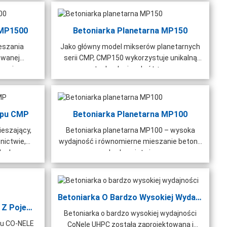
CMP1500
Betoniarka Planetarna MP150
ieszania
Jako główny model mikserów planetarnych
owanej
serii CMP, CMP150 wykorzystuje unikalną
muje...
technologię „obrót + ...
ypu CMP
Betoniarka Planetarna MP100
eszający,
Betoniarka planetarna MP100 – wysoka
nictwie,
wydajność i równomierne mieszanie betonu
łach
w budownictwie...
Betoniarka O Bardzo Wysokiej Wydajności
Betoniarka Planetarna CMP Z Pojemnikiem
Betoniarka o bardzo wysokiej wydajności
nu CO-NELE
CoNele UHPC została zaprojektowana i