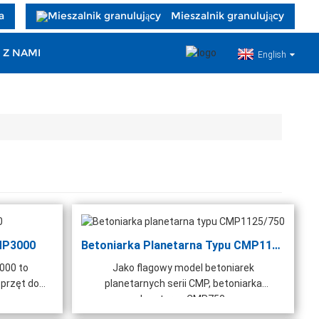
a
Mieszalnik granulujący
 Z NAMI
English
MP3000
Betoniarka Planetarna Typu CMP1125/750
000 to
Jako flagowy model betoniarek
przęt do
planetarnych serii CMP, betoniarka
planetarna CMP750...