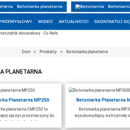
Betoniarka planetarna
Betoniarni
PRZEMYSŁOWY
WIDEO
AKTUALNOŚCI
SKONTAKTUJ SIĘ
Dom
Produkty
Betoniarka planetarna
KA PLANETARNA
arka Planetarna MP250
Betoniarka Planetarna 
rka planetarna CMP250 to
Betoniarka planetarna MP3
jny sprzęt przeznaczony do
wysokowydajny, wytrzymały s
ych i średnich robót.
mieszania.