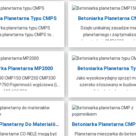
ka Planetarna Typu CMPS
Betoniarka Planetarna 
rka planetarna typu CMPS
Dzięki unikalnej zasadzie m
a planetarna typu CMPS to...
planetarnego i zoptymaliz
konstrukcji, CMP1500 przeła
rka Planetarna MP2000
Betoniarka Planetarna T
00 CMP150 CMP250 CMP330
Jako wysokowydajny sprzęt mi
750 Pojemność wyjściowa (L)
szeroko stosowany w budow
100 150 250 ...
prefabrykatach i materia
ogniotrwałych...
Mieszalnik Planetarny Do Materiałów Ogniotrwałych
 planetarne CO-NELE mogą być
Planetarna mieszarka do beto