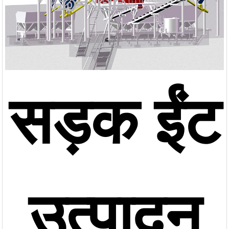
सड़क ईंट
उत्पादन