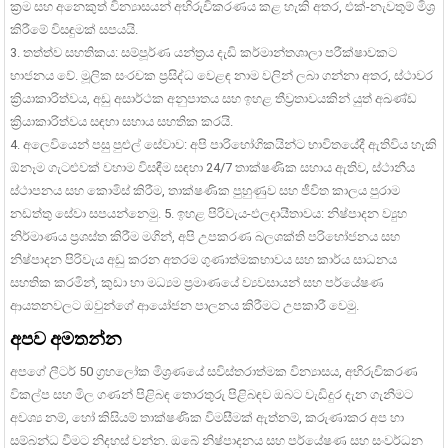
ක්‍රම සහ අනෙකුත් වින්‍යාසයන් අභිරුචිකරණය කළ හැකි අතර, එක්-නැවතුම් මිශ්‍ර
කිරීමේ විසඳුමක් සපයයි.
3. තත්ත්ව සහතිකය: සම්පූර්ණ යන්ත්‍රය දැඩි කර්මාන්තශාලා පරීක්ෂාවකට
භාජනය වේ. මූලික සංරචක ප්‍රසිද්ධ වෙළඳ නාම වලින් ලබා ගන්නා අතර, ස්ථාවර
ක්‍රියාකාරිත්වය, අඩු අසාර්ථක අනුපාතය සහ ඉහළ තීව්‍රතාවයකින් යුත් අඛණ්ඩ
ක්‍රියාකාරිත්වය සඳහා සහාය සහතික කරයි.
4. අලෙවියෙන් පසු පුළුල් සේවාව: අපි පාරිභෝගිකයින්ට භාවිතයේදී ඇතිවිය හැකි
ඕනෑම ගැටළුවක් වහාම විසඳීම සඳහා 24/7 තාක්ෂණික සහාය ඇතිව, ස්ථානීය
ස්ථාපනය සහ කොමිස් කිරීම, තාක්ෂණික පුහුණුව සහ ජීවිත කාලය පුරාම
නඩත්තු සේවා සපයන්නෙමු. 5. ඉහළ පිරිවැය-ඵලදායීතාවය: නිෂ්පාදන ව්‍යුහ
නිර්මාණය ප්‍රශස්ත කිරීම මගින්, අපි උපකරණ බලශක්ති පරිභෝජනය සහ
නිෂ්පාදන පිරිවැය අඩු කරන අතරම ගුණාත්මකභාවය සහ කාර්ය සාධනය
සහතික කරමින්, කුඩා හා මධ්‍යම ප්‍රමාණයේ ව්‍යවසායන් සහ පර්යේෂණ
ආයතනවලට ඔවුන්ගේ ආයෝජන පාලනය කිරීමට උපකාරී වෙමු.
අපව අමතන්න
අපගේ ලීටර් 50 ග්‍රහලෝක මිශ්‍රණයේ සවිස්තරාත්මක වින්‍යාසය, අභිරුචිකරණ
විකල්ප සහ මිල ගණන් පිළිබඳ තොරතුරු පිළිබඳව ඔබට වැඩිදුර දැන ගැනීමට
අවශ්‍ය නම්, හෝ කිසියම් තාක්ෂණික විමසීමක් ඇත්නම්, කරුණාකර අප හා
සම්බන්ධ වීමට නිදහස් වන්න. ඔබේ නිෂ්පාදනය සහ පර්යේෂණ සහ සංවර්ධන