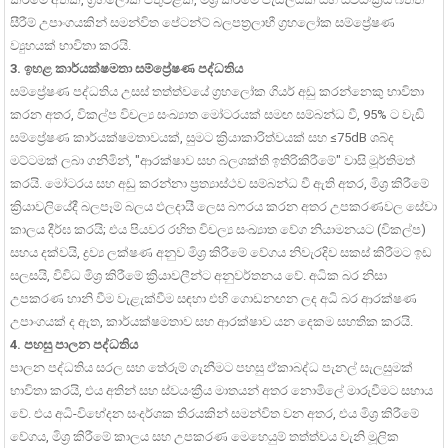
සීරීම් උපාංගයකින් සමන්විත පේටන්ට් බලපත්‍රලාභී ග්‍රහලෝක සම්ප්‍රේෂණ
ව්‍යුහයක් භාවිතා කරයි.
3. ඉහළ කාර්යක්ෂමතා සම්ප්‍රේෂණ පද්ධතිය
සම්ප්‍රේෂණ පද්ධතිය උසස් තත්ත්වයේ ග්‍රහලෝක ගියර් අඩු කරන්නෙකු භාවිතා
කරන අතර, විකල්ප විචල්‍ය සංඛ්‍යාත මෝටරයක් ​​සමඟ සම්බන්ධ වී, 95% ට වැඩි
සම්ප්‍රේෂණ කාර්යක්ෂමතාවයක්, සුමට ක්‍රියාකාරිත්වයක් සහ ≤75dB ශබ්ද
මට්ටමක් ලබා ගනිමින්, "ආරක්ෂාව සහ බලශක්ති ඉතිරිකිරීමේ" වාසි මූර්තිමත්
කරයි. මෝටරය සහ අඩු කරන්නා ප්‍රත්‍යාස්ථව සම්බන්ධ වී ඇති අතර, මිශ්‍ර කිරීමේ
ක්‍රියාවලියේදී බලපෑම් බලය ඵලදායී ලෙස බෆරය කරන අතර උපකරණවල සේවා
කාලය දීර්ඝ කරයි; එය පියවර රහිත විචල්‍ය සංඛ්‍යාත වේග නියාමනයට (විකල්ප)
සහය දක්වයි, ද්‍රව්‍ය ලක්ෂණ අනුව මිශ්‍ර කිරීමේ වේගය නිවැරදිව සකස් කිරීමට ඉඩ
සලසයි, විවිධ මිශ්‍ර කිරීමේ ක්‍රියාවලීන්ට අනුවර්තනය වේ. අධික බර නිසා
උපකරණ හානි වීම වැළැක්වීම සඳහා එහි ගොඩනඟන ලද අධි බර ආරක්ෂණ
උපාංගයක් ද ඇත, කාර්යක්ෂමතාව සහ ආරක්ෂාව යන දෙකම සහතික කරයි.
4. පහසු පාලන පද්ධතිය
පාලන පද්ධතිය සරල සහ තේරුම් ගැනීමට පහසු ඒකාබද්ධ පැනල් සැලසුමක්
භාවිතා කරයි, එය අතින් සහ ස්වයංක්‍රීය මාතයන් අතර නොමිලේ මාරුවීමට සහාය
වේ. එය අධි-විභේදන සංදර්ශක තිරයකින් සමන්විත වන අතර, එය මිශ්‍ර කිරීමේ
වේගය, මිශ්‍ර කිරීමේ කාලය සහ උපකරණ මෙහෙයුම් තත්ත්වය වැනි මූලික