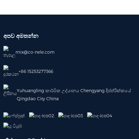
අපව අමතන්න
mix@co-nele.com
+86 15253277366
Yuhuangling කාර්මික උද්යානය Chengyang දිස්ත්රික්කයේ
Qingdao City China