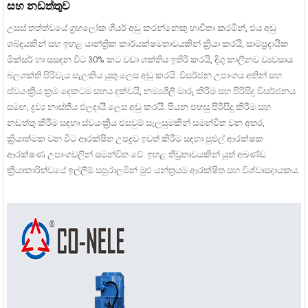
සහ නඩත්තුව
උසස් තත්ත්වයේ ග්‍රහලෝක ගියර් අඩු කරන්නෙකු භාවිතා කරමින්, එය අඩු
ශබ්දයකින් සහ ඉහළ යාන්ත්‍රික කාර්යක්ෂමතාවයකින් ක්‍රියා කරයි, සාම්ප්‍රදායික
මික්සර් හා සසඳන විට 30% කට වඩා ශක්තිය ඉතිරි කරයි, දිගු කාලීනව ව්‍යවසාය
බලශක්ති පිරිවැය සැලකිය යුතු ලෙස අඩු කරයි. විසර්ජන උපාංගය අතින් සහ
ස්වයංක්‍රීය ක්‍රම දෙකටම සහය දක්වයි, නම්‍යශීලී මාරු කිරීම සහ පිරිසිදු විසර්ජනය
සමඟ, ද්‍රව්‍ය නාස්තිය ඵලදායී ලෙස අඩු කරයි. පියන පහසු පිරිසිදු කිරීම සහ
නඩත්තු කිරීම සඳහා ස්වයංක්‍රීය එසවුම් සැලසුමකින් සමන්විත වන අතර,
ක්‍රියාත්මක වන විට ආරක්ෂිත උපද්‍රව ඉවත් කිරීම සඳහා පුළුල් ආරක්ෂක
ආරක්ෂණ උපාංගවලින් සමන්විත වේ. ඉහළ තීව්‍රතාවයකින් යුත් අඛණ්ඩ
ක්‍රියාකාරිත්වයේ ඉල්ලීම් සපුරාලමින් මුළු යන්ත්‍රයම ආරක්ෂිත සහ විශ්වාසදායකය.