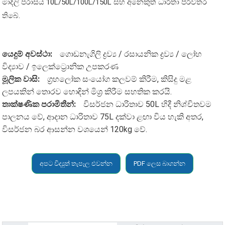
මාදිලි පරාසය 10L/50L/100L/150L සහ අනෙකුත් ධාරිතා පිරිවිතර
තිබේ.
යෙදුම් අවස්ථා:
ගොඩනැගිලි ද්‍රව්‍ය / රසායනික ද්‍රව්‍ය / ලෝහ
විද්‍යාව / ඉලෙක්ට්‍රොනික උපකරණ
මූලික වාසි:
ග්‍රහලෝක සංයෝග කලවම් කිරීම, කිසිදු මළ
ලපයකින් තොරව හොඳින් මිශ්‍ර කිරීම සහතික කරයි.
තාක්ෂණික පරාමිතීන්:
විසර්ජන ධාරිතාව 50L හිදී නිශ්චිතවම
පාලනය වේ, ආදාන ධාරිතාව 75L දක්වා ළඟා විය හැකි අතර,
විසර්ජන බර ආසන්න වශයෙන් 120kg වේ.
අපට විද්‍යුත් තැපෑල එවන්න
PDF ලෙස බාගන්න