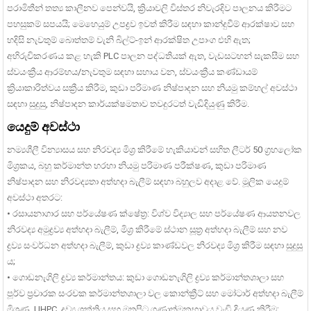
පරාමිතීන් තත්‍ය කාලීනව පෙන්වයි, ක්‍රියාවලි විස්තර නිවැරදිව පාලනය කිරීමට
පහසුකම් සපයයි; මෙහෙයුම් උපද්‍රව ඉවත් කිරීම සඳහා කාන්දුවීම් ආරක්ෂාව සහ
හදිසි නැවතුම් බොත්තම් වැනි බිල්ට්-ඉන් ආරක්ෂිත උපාංග එහි ඇත;
අභිරුචිකරණය කළ හැකි PLC පාලන පද්ධතියක් ඇත, වැඩසටහන් සැකසීම සහ
ස්වයංක්‍රීය ආරම්භය/නැවතුම සඳහා සහාය වන, ස්වයංක්‍රීය කණ්ඩායම්
ක්‍රියාකාරිත්වය සක්‍රීය කිරීම, කුඩා පරිමාණ නිෂ්පාදන සහ නියමු කම්හල් අවස්ථා
සඳහා සුදුසු, නිෂ්පාදන කාර්යක්ෂමතාව තවදුරටත් වැඩිදියුණු කිරීම.
යෙදුම් අවස්ථා
නම්‍යශීලී වින්‍යාසය සහ නිරවද්‍ය මිශ්‍ර කිරීමේ හැකියාවන් සහිත ලීටර් 50 ග්‍රහලෝක
මිශ්‍රකය, බහු කර්මාන්ත හරහා නියමු පරිමාණ පරීක්ෂණ, කුඩා පරිමාණ
නිෂ්පාදන සහ නිරවද්‍යතා අත්හදා බැලීම් සඳහා බහුලව අදාළ වේ. මූලික යෙදුම්
අවස්ථා අතරට:
• රසායනාගාර සහ පර්යේෂණ ක්ෂේත්‍ර: විශ්ව විද්‍යාල සහ පර්යේෂණ ආයතනවල
නිරවද්‍ය අමුද්‍රව්‍ය අත්හදා බැලීම්, මිශ්‍ර කිරීමේ ස්ථාන සූත්‍ර අත්හදා බැලීම් සහ නව
ද්‍රව්‍ය සංවර්ධන අත්හදා බැලීම්, කුඩා ද්‍රව්‍ය කාණ්ඩවල නිරවද්‍ය මිශ්‍ර කිරීම සඳහා සුදුසු
ය;
• ගොඩනැගිලි ද්‍රව්‍ය කර්මාන්තය: කුඩා ගොඩනැගිලි ද්‍රව්‍ය කර්මාන්තශාලා සහ
පූර්ව ප්‍රචාරක සංරචක කර්මාන්තශාලා වල කොන්ක්‍රීට් සහ මෝටාර් අත්හදා බැලීම්
මිශ්‍රණ, UHPC, ද්‍රව්‍ය ශක්තිය සහ මතුපිට ගුණාත්මකභාවය වැඩි දියුණු කිරීම;