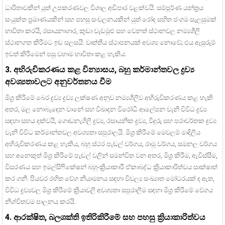
ධාරිතාවකින් යුත් උපකරණවල විශාල අඩිපාර වළක්වයි. සම්පූර්ණ යන්ත්‍රය
සංයුක්ත ප්‍රමාණයකින් සහ පහසු සංචලනයකින් යුත් රෝද සහිත ජංගම සැලසුමක්
භාවිතා කරයි, රසායනාගාර, කුඩා වැඩමුළු සහ වෙනත් ස්ථානවල නම්‍යශීලී
ස්ථානගත කිරීමට ඉඩ සලසයි. වෘත්තීය ස්ථාපනයක් අවශ්‍ය නොවේ; එය ඇසුරුම්
ඉවත් කිරීමෙන් පසු වහාම භාවිතා කළ හැකිය.
3. අභිරුචිකරණය කළ වින්‍යාසය, බහු කර්මාන්තවල ද්‍රව්‍ය
අවශ්‍යතාවලට අනුවර්තනය වීම
මිශ්‍ර කිරීමේ බෙර ද්‍රව්‍ය ද්‍රව්‍ය ලක්ෂණ අනුව නම්‍යශීලීව අභිරුචිකරණය කළ හැකි
අතර, මල නොබැඳෙන වානේ සහ විඛාදන විරෝධී ආලේපන වැනි විවිධ ද්‍රව්‍ය
සඳහා සහය දක්වයි, ගොඩනැගිලි ද්‍රව්‍ය, රසායනික ද්‍රව්‍ය, වීදුරු සහ පරාවර්තක ද්‍රව්‍ය
වැනි විවිධ කර්මාන්තවල අවශ්‍යතා සපුරාලයි. මිශ්‍ර කිරීමේ මෙවලම් මාදිලිය
අභිරුචිකරණය කළ හැකිය, බහු ස්ථර පැඩල් වර්ගය, රාමු වර්ගය, සමනල වර්ගය
සහ අනෙකුත් මිශ්‍ර කිරීමේ පැඩල් වලින් සමන්විත වන අතර, මිශ්‍ර කිරීම, ඇවිස්සීම,
විසරණය සහ ඉමල්සිෆිකේෂන් බහු-ක්‍රියාකාරී ඒකාබද්ධ ක්‍රියාකාරිත්වය සාක්ෂාත්
කර ගනී. පියවර රහිත වේග නියාමනය සඳහා විචල්‍ය සංඛ්‍යාත මෝටරයක් ​​ද ඇත,
විවිධ ද්‍රව්‍යවල මිශ්‍ර කිරීමේ ක්‍රියාවලි අවශ්‍යතා සපුරාලීම සඳහා මිශ්‍ර කිරීමේ වේගය
නිශ්චිතවම පාලනය කරයි.
4. ආරක්ෂිත, බලශක්ති ඉතිරිකිරීමේ සහ පහසු ක්‍රියාකාරිත්වය