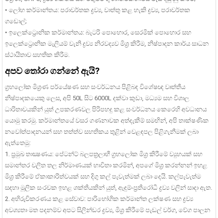
• ලෝහ කර්මාන්තය: පරාවර්තක ද්‍රව්‍ය, වාත්තු කළ හැකි ද්‍රව්‍ය, පරාවර්තක
ගඩොල්;
• ඉලෙක්ට්‍රොනික කර්මාන්තය: බැටරි පොහොර, සෙරමික් පොහොර සහ
ඉලෙක්ට්‍රොනික මැලියම් වැනි ද්‍රව්‍ය නිරවද්‍යව මිශ්‍ර කිරීම, නිෂ්පාදන කාර්ය සාධන
ස්ථායිතාව සහතික කිරීම.
අපව තෝරා ගන්නේ ඇයි?
ග්‍රහලෝක මිශ්‍රණ පර්යේෂණ සහ සංවර්ධනය පිළිබඳ විශේෂඥ වෘත්තීය
නිෂ්පාදකයෙකු ලෙස, අපි 50L සිට 6000L දක්වා කුඩා, මධ්‍යම සහ විශාල
ධාරිතාවයකින් යුත් උපකරණවල පිරිපහදු කළ සංවර්ධනය කෙරෙහි අවධානය
යොමු කරමු. කර්මාන්තයේ වසර ගණනාවක අත්දැකීම් සමඟින්, අපි තාක්ෂණික
නවෝත්පාදනයන් සහ තත්ත්ව සහතිකය තුළින් වෙළඳපල පිළිගැනීමක් ලබා
ඇත්තෙමු:
1. ප්‍රමුඛ තාක්‍ෂණය: පේටන්ට් බලපත්‍රලාභී ග්‍රහලෝක මිශ්‍ර කිරීමේ ව්‍යුහයක් සහ
සමාන්තර චලිත තල නිර්මාණයක් භාවිතා කරමින්, අපගේ මිශ්‍ර කරන්නන් ඉහළ
මිශ්‍ර කිරීමේ ඒකාකාරිත්වයක් සහ දිගු කල් පැවැත්මක් ලබා දෙයි. කල්පැවැත්ම
සඳහා මූලික සංරචක ඉහළ ශක්තියකින් යුත්, ඇඳුම්-ප්‍රතිරෝධී ද්‍රව්‍ය වලින් සාදා ඇත.
2. අභිරුචිකරණය කළ සේවාව: පාරිභෝගික කර්මාන්ත ලක්ෂණ සහ ද්‍රව්‍ය
අවශ්‍යතා මත පදනම්ව අපට සිලින්ඩර ද්‍රව්‍ය, මිශ්‍ර කිරීමේ පැඩල් වර්ග, වේග පාලන