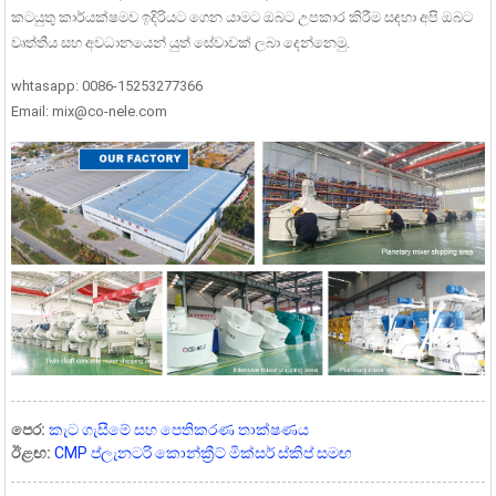
කටයුතු කාර්යක්ෂමව ඉදිරියට ගෙන යාමට ඔබට උපකාර කිරීම සඳහා අපි ඔබට
වෘත්තීය සහ අවධානයෙන් යුත් සේවාවක් ලබා දෙන්නෙමු.
whtasapp: 0086-15253277366
Email: mix@co-nele.com
පෙර:
කැට ගැසීමේ සහ පෙතිකරණ තාක්ෂණය
ඊළඟ:
CMP ප්ලැනටරි කොන්ක්‍රීට් මික්සර් ස්කිප් සමඟ