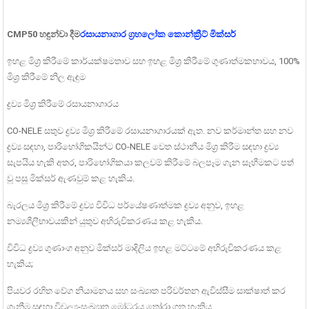
CMP50 හඳුන්වා දීම
රසායනාගාර ග්‍රහලෝක කොන්ක්‍රීට් මික්සර්
ඉහළ මිශ්‍ර කිරීමේ කාර්යක්ෂමතාව සහ ඉහළ මිශ්‍ර කිරීමේ ගුණාත්මකභාවය, 100%
මිශ්‍ර කිරීමේ නිල ඇඳුම
ද්‍රව්‍ය මිශ්‍ර කිරීමේ රසායනාගාරය
CO-NELE සතුව ද්‍රව්‍ය මිශ්‍ර කිරීමේ රසායනාගාරයක් ඇත. නව කර්මාන්ත සහ නව
ද්‍රව්‍ය සඳහා, පාරිභෝගිකයින්ට CO-NELE වෙත ස්ථානීය මිශ්‍ර කිරීම සඳහා ද්‍රව්‍ය
සැපයිය හැකි අතර, පාරිභෝගිකයා කලවම් කිරීමේ බලපෑම ගැන සෑහීමකට පත්
වූ පසු මික්සර් ඇණවුම් කළ හැකිය.
බැරලය මිශ්‍ර කිරීමේ ද්‍රව්‍ය විවිධ පර්යේෂණාත්මක ද්‍රව්‍ය අනුව, ඉහළ
නම්‍යශීලීභාවයකින් යුතුව අභිරුචිකරණය කළ හැකිය.
විවිධ ද්‍රව්‍ය ගුණාංග අනුව මික්සර් මාදිලිය ඉහළ මට්ටමේ අභිරුචිකරණය කළ
හැකිය;
පියවර රහිත වේග නියාමනය සහ සංඛ්‍යාත පරිවර්තන ඇවිස්සීම සාක්ෂාත් කර
ගැනීම සඳහා විචල්‍ය-සංඛ්‍යාත මෝටරය තෝරා ගත හැකිය.