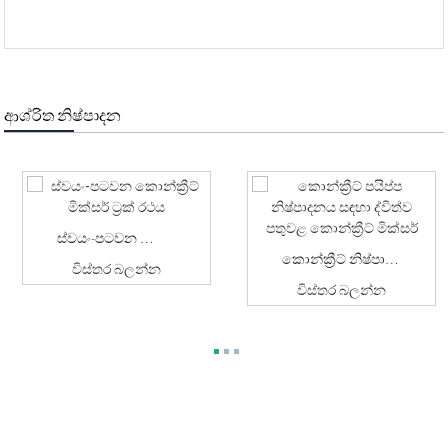
ආශ්රිත නිෂ්පාදන
ස්වයං-පටවන කොන්ක්‍රීට් මික්සර් ට්‍රක් රථය
කොන්ක්‍රීට් නිෂ්පාදනය සඳහා ද්විත්ව පතුවළ කොන්ක්‍රීට් මික්සර්...
විස්තර බලන්න
විස්තර බලන්න