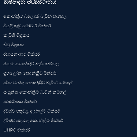
නිෂ්පාදන මධ්‍යස්ථානය
කොන්ක්‍රීට් බ්ලොක් බැචින් කම්හල
වියළි කුඩු මෝටාර් මික්සර්
කැටිති මිශ්‍රකය
තීව්‍ර මිශ්‍රකය
රසායනාගාර මික්සර්
ජංගම කොන්ක්‍රීට් බැචිං කම්හල
ග්‍රහලෝක කොන්ක්‍රීට් මික්සර්
පූර්ව වාත්තු කොන්ක්‍රීට් බැචින් කම්හල්
සංයුක්ත කොන්ක්‍රීට් බැචින් කම්හල්
පරාවර්තක මික්සර්
ද්විත්ව පතුවළ ඇස්ෆල්ට් මික්සර්
ද්විත්ව පතුවළ කොන්ක්‍රීට් මික්සර්
UHPC මික්සර්