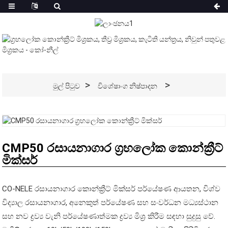
මුල් පිටුව
විශේෂාංග නිෂ්පාදන
CMP50 රසායනාගාර ග්‍රහලෝක කොන්ක්‍රීට්
මික්සර්
CO-NELE රසායනාගාර කොන්ක්‍රීට් මික්සර් පර්යේෂණ ආයතන, විශ්ව
විද්‍යාල රසායනාගාර, අනෙකුත් පර්යේෂණ සහ සංවර්ධන මධ්‍යස්ථාන
සහ නව ද්‍රව්‍ය වැනි පර්යේෂණාත්මක ද්‍රව්‍ය මිශ්‍ර කිරීම සඳහා සුදුසු වේ.