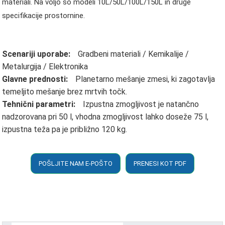
materiali. Na voljo so modeli 10L/50L/100L/150L in druge
specifikacije prostornine.
Scenariji uporabe:
Gradbeni materiali / Kemikalije /
Metalurgija / Elektronika
Glavne prednosti:
Planetarno mešanje zmesi, ki zagotavlja
temeljito mešanje brez mrtvih točk.
Tehnični parametri:
Izpustna zmogljivost je natančno
nadzorovana pri 50 l, vhodna zmogljivost lahko doseže 75 l,
izpustna teža pa je približno 120 kg.
POŠLJITE NAM E-POŠTO
PRENESI KOT PDF