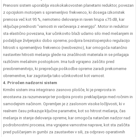
Prenosni sistem uporablja visokokakovosten planetarni reduktor, povezan
z opcijskim motorjem s spremenljivo frekvenco, ki dosega izkoristek
prenosa več kot 95 %, nemoteno delovanje in raven hrupa ≤75 dB, kar
vključuje prednosti "varnosti in varčevanja z energijo". Motor in reduktor
sta elastično povezana, kar učinkovito blaži udarno silo med mešanjem in
podaljšuje življenjsko dobo opreme; podpira brezstopenjsko regulacijo
hitrosti s spremenljivo frekvenco (neobvezno), kar omogoča natančno
nastavitev hitrosti mešanja glede na značilnosti materiala in se prilagaja
različnim mešalnim postopkom. Ima tudi vgrajeno zaščito pred
preobremenitvijo, ki preprečuje poškodbe opreme zaradi prekomerne
obremenitve, kar zagotavlja tako učinkovitost kot varnost.
4. Priročen nadzorni sistem
Krmilni sistem ima integrirano zasnovo plošče, ki je preprosta in
enostavna za razumevanje ter podpira prosto preklapljanje med ročnim in
samodejnim načinom. Opremljen je z zaslonom visoke ločljivosti, ki v
realnem času prikazuje ključne parametre, kot so hitrost mešanja, čas
mešanja in stanje delovanja opreme, kar omogoča natančen nadzor nad
podrobnostmi procesa; ima vgrajene varnostne naprave, kot sta zaščita
pred puščanjem in gumbi za zaustavitev v sili, za odpravo operativnih