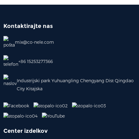
Kontaktirajte nas
mix@co-nele.com
+86 15253277366
Industrijski park Yuhuangling Chengyang Dist Qingdao
City Kitajska
Center izdelkov