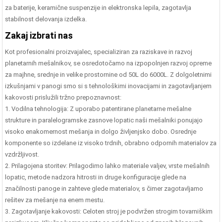
za baterije, keramične suspenzije in elektronska lepila, zagotavlja
stabilnost delovanja izdelka.
Zakaj izbrati nas
Kot profesionalni proizvajalec, specializiran za raziskave in razvoj
planetarnih mešalnikov, se osredotočamo na izpopolnjen razvoj opreme
za majhne, ​​srednje in velike prostornine od 50L do 6000L. Z dolgoletnimi
izkušnjami v panogi smo si s tehnološkimi inovacijami in zagotavljanjem
kakovosti prislužili tržno prepoznavnost:
1. Vodilna tehnologija: Z uporabo patentirane planetarne mešalne
strukture in paralelogramske zasnove lopatic naši mešalniki ponujajo
visoko enakomernost mešanja in dolgo življenjsko dobo. Osrednje
komponente so izdelane iz visoko trdnih, obrabno odpornih materialov za
vzdržljivost.
2. Prilagojena storitev: Prilagodimo lahko materiale valjev, vrste mešalnih
lopatic, metode nadzora hitrosti in druge konfiguracije glede na
značilnosti panoge in zahteve glede materialov, s čimer zagotavljamo
rešitev za mešanje na enem mestu.
3. Zagotavljanje kakovosti: Celoten stroj je podvržen strogim tovarniškim