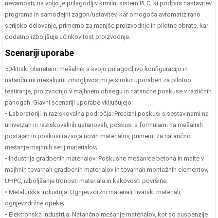
nevarnosti; na voljo je prilagodljiv krmilni sistem PLC, ki podpira nastavitev
programa in samodejni zagon/ustavitev, kar omogoča avtomatizirano
serijsko delovanje, primerno za manjše proizvodnje in pilotne obrate, kar
dodatno izboljšuje učinkovitost proizvodnje.
Scenariji uporabe
50-litrski planetarni mešalnik s svojo prilagodljivo konfiguracijo in
natančnimi mešalnimi zmogljivostmi je široko uporaben za pilotno
testiranje, proizvodnjo v majhnem obsegu in natančne poskuse v različnih
panogah. Glavni scenariji uporabe vključujejo:
• Laboratoriji in raziskovalna področja: Precizni poskusi s sestavinami na
univerzah in raziskovalnih ustanovah, poskusi s formulami na mešalnih
postajah in poskusi razvoja novih materialov, primerni za natančno
mešanje majhnih serij materialov;
• Industrija gradbenih materialov: Poskusne mešanice betona in malte v
majhnih tovarnah gradbenih materialov in tovarnah montažnih elementov,
UHPC, izboljšanje trdnosti materiala in kakovosti površine;
• Metalurška industrija: Ognjevzdržni materiali, livarski materiali,
ognjevzdržne opeke;
• Elektronska industrija: Natančno mešanje materialov, kot so suspenzije