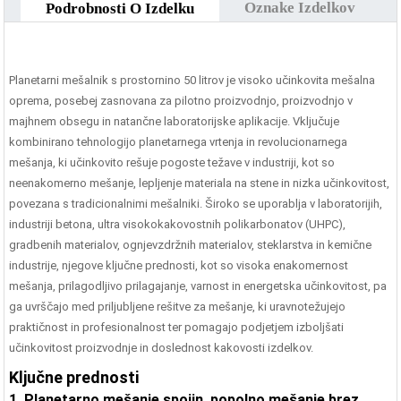
Oznake Izdelkov
Podrobnosti O Izdelku
Planetarni mešalnik s prostornino 50 litrov je visoko učinkovita mešalna
oprema, posebej zasnovana za pilotno proizvodnjo, proizvodnjo v
majhnem obsegu in natančne laboratorijske aplikacije. Vključuje
kombinirano tehnologijo planetarnega vrtenja in revolucionarnega
mešanja, ki učinkovito rešuje pogoste težave v industriji, kot so
neenakomerno mešanje, lepljenje materiala na stene in nizka učinkovitost,
povezana s tradicionalnimi mešalniki. Široko se uporablja v laboratorijih,
industriji betona, ultra visokokakovostnih polikarbonatov (UHPC),
gradbenih materialov, ognjevzdržnih materialov, steklarstva in kemične
industrije, njegove ključne prednosti, kot so visoka enakomernost
mešanja, prilagodljivo prilagajanje, varnost in energetska učinkovitost, pa
ga uvrščajo med priljubljene rešitve za mešanje, ki uravnotežujejo
praktičnost in profesionalnost ter pomagajo podjetjem izboljšati
učinkovitost proizvodnje in doslednost kakovosti izdelkov.
Ključne prednosti
 60m³/h Betonarna Za
Laboratorijski Mešalnik Betona
Granul
1. Planetarno mešanje spojin, popolno mešanje brez