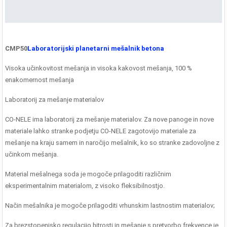
CMP50
Laboratorijski planetarni mešalnik betona
Visoka učinkovitost mešanja in visoka kakovost mešanja, 100 %
enakomernost mešanja
Laboratorij za mešanje materialov
CO-NELE ima laboratorij za mešanje materialov. Za nove panoge in nove
materiale lahko stranke podjetju CO-NELE zagotovijo materiale za
mešanje na kraju samem in naročijo mešalnik, ko so stranke zadovoljne z
učinkom mešanja.
Material mešalnega soda je mogoče prilagoditi različnim
eksperimentalnim materialom, z visoko fleksibilnostjo.
Način mešalnika je mogoče prilagoditi vrhunskim lastnostim materialov;
Za brezstopenjsko regulacijo hitrosti in mešanje s pretvorbo frekvence je