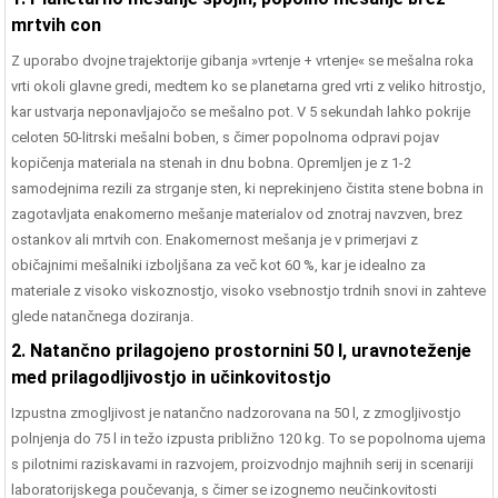
ažni Beton | 1000 ...
mrtvih con
Z uporabo dvojne trajektorije gibanja »vrtenje + vrtenje« se mešalna roka
vrti okoli glavne gredi, medtem ko se planetarna gred vrti z veliko hitrostjo,
kar ustvarja neponavljajočo se mešalno pot. V 5 sekundah lahko pokrije
celoten 50-litrski mešalni boben, s čimer popolnoma odpravi pojav
kopičenja materiala na stenah in dnu bobna. Opremljen je z 1-2
samodejnima rezili za strganje sten, ki neprekinjeno čistita stene bobna in
zagotavljata enakomerno mešanje materialov od znotraj navzven, brez
ostankov ali mrtvih con. Enakomernost mešanja je v primerjavi z
običajnimi mešalniki izboljšana za več kot 60 %, kar je idealno za
materiale z visoko viskoznostjo, visoko vsebnostjo trdnih snovi in ​​zahteve
glede natančnega doziranja.
2. Natančno prilagojeno prostornini 50 l, uravnoteženje
med prilagodljivostjo in učinkovitostjo
Izpustna zmogljivost je natančno nadzorovana na 50 l, z zmogljivostjo
polnjenja do 75 l in težo izpusta približno 120 kg. To se popolnoma ujema
s pilotnimi raziskavami in razvojem, proizvodnjo majhnih serij in scenariji
laboratorijskega poučevanja, s čimer se izognemo neučinkovitosti