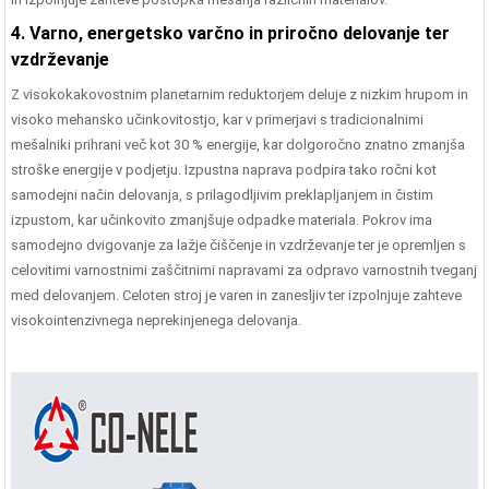
4. Varno, energetsko varčno in priročno delovanje ter
vzdrževanje
Z visokokakovostnim planetarnim reduktorjem deluje z nizkim hrupom in
visoko mehansko učinkovitostjo, kar v primerjavi s tradicionalnimi
mešalniki prihrani več kot 30 % energije, kar dolgoročno znatno zmanjša
stroške energije v podjetju. Izpustna naprava podpira tako ročni kot
samodejni način delovanja, s prilagodljivim preklapljanjem in čistim
izpustom, kar učinkovito zmanjšuje odpadke materiala. Pokrov ima
samodejno dvigovanje za lažje čiščenje in vzdrževanje ter je opremljen s
celovitimi varnostnimi zaščitnimi napravami za odpravo varnostnih tveganj
med delovanjem. Celoten stroj je varen in zanesljiv ter izpolnjuje zahteve
visokointenzivnega neprekinjenega delovanja.