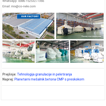
WhatsApp: 0086-15253277366
Email: mix@co-nele.com
Prejšnje:
Tehnologija granulacije in peletiranja
Naprej:
Planetarni mešalnik betona CMP s preskokom