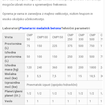
mogoče izbrati motor s spremenljivo frekvenco.
Oprema je varna in zanesljiva z majhno velikostjo, nizkim hrupom in
visoko okoljsko učinkovitostjo.
Laboratorij
Planetarni mešalnik betona
Tehnični parametri
CMP
CMP
CMP
CMP
CM
Vrsta
CMP100
CMP150
50
250
330
500
75
Prostornina
75
150
225
375
500
750
11
(L)
Izhodna
prostornina
50
100
150
250
330
500
75
(L)
Izhodna
120
240
360
800
200
1800
24
masa (kg)
Mešalna
3
5,5
7,5
11
15
18,5
30
moč (kw)
Izpraznilna
Pnevmatski izpust (opcijsko hidravlični)
moč (kw)
Planet/glavni
1/2
1/2
1/2
1/2
1/2
1/2
1/
planet (št.)
Veslo
1
1
1
1
1
1
1