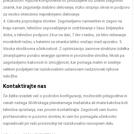
preizkusom. Ključne komponente so pridobljene od znanih blagovnih
znamk, kar zagotavlja stabilno delovanje, nizko stopnjo okvar in podporo
za visoko intenzivno neprekinjeno delovanje.
4. Celovita poprodajna storitev: Zagotavljamo namestitev in zagon na
kraju samem, tehnično usposabljanje in vzdrževanje v času življenjske
dobe, s tehnično podporo 24 ur na dan, 7 dni v tednu, za hitro reševanje
morebitnih težav, s katerimi se stranke lahko srečajo med uporabo. 5.
Visoka stroškovna učinkovitost: Z optimizacijo zasnove strukture izdelka
zmanjšujemo porabo energije opreme in proizvodne stroške, hkrati pa
zagotavljamo kakovost in zmogljivost, kar pomaga malim in srednje
velikim podjetjem ter raziskovalnim ustanovam nadzorovati njihove
naložbe.
Kontaktirajte nas
Če želite izvedeti več o podrobni konfiguraciji, možnostih prilagoditve in
cenah našega 50-litrskega planetarnega mešalnika ali imate kakršna koli
tehnična vprašanja, nas prosim kontaktirajte. Zagotovili vam bomo
profesionalno in pozorno storitev, ki vam bo pomagala učinkovito
napredovati pri vaši proizvodnji ter raziskovalno-razvojnem delu.