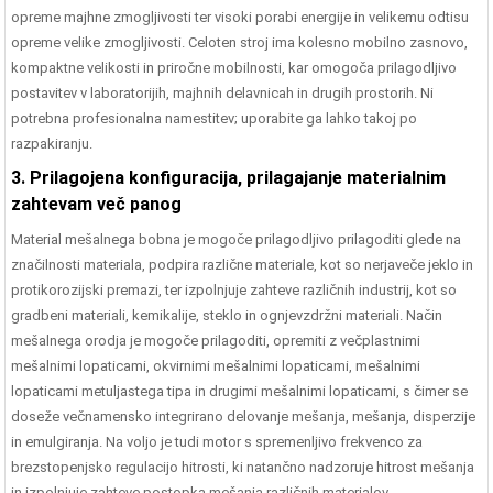
opreme majhne zmogljivosti ter visoki porabi energije in velikemu odtisu
opreme velike zmogljivosti. Celoten stroj ima kolesno mobilno zasnovo,
kompaktne velikosti in priročne mobilnosti, kar omogoča prilagodljivo
postavitev v laboratorijih, majhnih delavnicah in drugih prostorih. Ni
potrebna profesionalna namestitev; uporabite ga lahko takoj po
razpakiranju.
3. Prilagojena konfiguracija, prilagajanje materialnim
zahtevam več panog
Material mešalnega bobna je mogoče prilagodljivo prilagoditi glede na
značilnosti materiala, podpira različne materiale, kot so nerjaveče jeklo in
protikorozijski premazi, ter izpolnjuje zahteve različnih industrij, kot so
gradbeni materiali, kemikalije, steklo in ognjevzdržni materiali. Način
mešalnega orodja je mogoče prilagoditi, opremiti z večplastnimi
mešalnimi lopaticami, okvirnimi mešalnimi lopaticami, mešalnimi
lopaticami metuljastega tipa in drugimi mešalnimi lopaticami, s čimer se
doseže večnamensko integrirano delovanje mešanja, mešanja, disperzije
in emulgiranja. Na voljo je tudi motor s spremenljivo frekvenco za
brezstopenjsko regulacijo hitrosti, ki natančno nadzoruje hitrost mešanja
in izpolnjuje zahteve postopka mešanja različnih materialov.