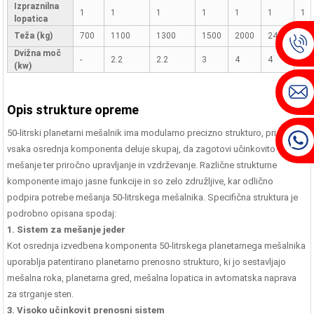
Izpraznilna
1
1
1
1
1
1
1
lopatica
Teža (kg)
700
1100
1300
1500
2000
2400
39
Dvižna moč
-
2.2
2.2
3
4
4
7,5
(kw)
Opis strukture opreme
50-litrski planetarni mešalnik ima modularno precizno strukturo, pri čemer
vsaka osrednja komponenta deluje skupaj, da zagotovi učinkovito
mešanje ter priročno upravljanje in vzdrževanje. Različne strukturne
komponente imajo jasne funkcije in so zelo združljive, kar odlično
podpira potrebe mešanja 50-litrskega mešalnika. Specifična struktura je
podrobno opisana spodaj:
1. Sistem za mešanje jeder
Kot osrednja izvedbena komponenta 50-litrskega planetarnega mešalnika
uporablja patentirano planetarno prenosno strukturo, ki jo sestavljajo
mešalna roka, planetarna gred, mešalna lopatica in avtomatska naprava
za strganje sten.
3. Visoko učinkovit prenosni sistem