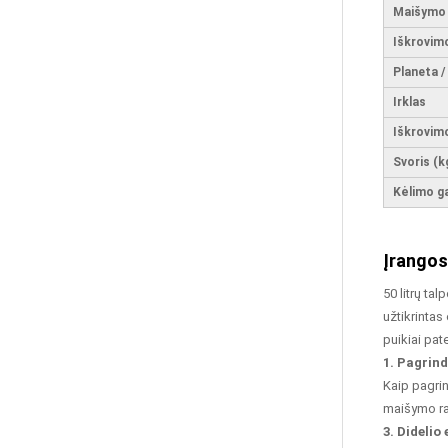
Vamzdžių Maišymo...
Maišymo 
Iškrovimo
Surenkamieji Betoniniai
Planeta /
Sienų Skydai | Planetinis
Betono Mišinys...
Irklas
Iškrovimo
Kelių Plytų Betono Maišymo
Svoris (k
Gamykla
Kėlimo ga
Įrangos
Grindinio Plytų Betono
Maišymo Gamykla
50 litrų ta
užtikrintas
puikiai pat
Misturador De Concreto
1. Pagrin
Planetário CMP1000
Kaip pagri
maišymo ra
3. Dideli