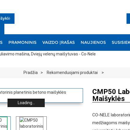
šyklė
S
PRAMONINIS
VAIZDO ĮRAŠAS
NAUJIENOS
SUSISIE
Pradžia
Rekomenduojami produktai
CMP50 Labor
Maišyklės
Loading...
CO-NELE laboratori
medžiagoms maišyti,