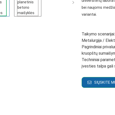
universitetų laborat

bei naujoms medžia
variantai.
Taikymo scenarijai
Metalurgija / Elek
Pagrindiniai privalu
kruopštų sumaišym
Techniniai paramet
įvesties talpa gali
SIŲSKITE M