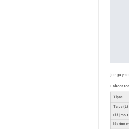
Liejyklų Smėlio Maišytuvas
Planetarinis Rotoriaus
Smėlio Maišytuvas
60 M³/h Betoninių Gaminių
Gamybos Įrenginys Betonui...
Įranga yra 
Laborator
Vietnamo 60 M³/h Betono
Maišymo Įrenginys
Tipas
Pagrindiniam Vibraciniam...
Talpa (L)
Išėjimo t
„CO-NELE“ Pristato Didelio
Efektyvumo Betoninių
Išorinė 