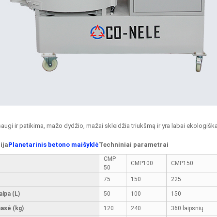
saugi ir patikima, mažo dydžio, mažai skleidžia triukšmą ir yra labai ekologiška
ija
Planetarinis betono maišyklė
Techniniai parametrai
CMP
CMP100
CMP150
50
75
150
225
alpa (L)
50
100
150
masė (kg)
120
240
360 laipsnių