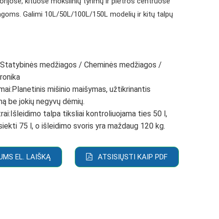
orijose, kituose mokslinių tyrimų ir plėtros centruose
goms. Galimi 10L/50L/100L/150L modelių ir kitų talpų
:
Statybinės medžiagos / Cheminės medžiagos /
tronika
mai:
Planetinis mišinio maišymas, užtikrinantis
ą be jokių negyvų dėmių.
rai:
Išleidimo talpa tiksliai kontroliuojama ties 50 l,
 siekti 75 l, o išleidimo svoris yra maždaug 120 kg.
UMS EL. LAIŠKĄ
ATSISIŲSTI KAIP PDF