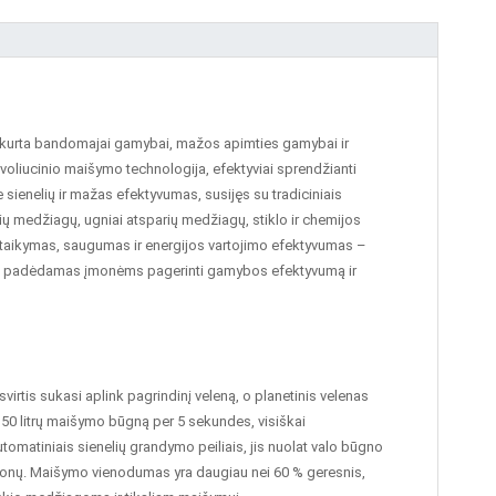
 sukurta bandomajai gamybai, mažos apimties gamybai ir
voliucinio maišymo technologija, efektyviai sprendžianti
ienelių ir mažas efektyvumas, susijęs su tradiciniais
ių medžiagų, ugniai atsparių medžiagų, stiklo ir chemijos
itaikymas, saugumas ir energijos vartojimo efektyvumas –
mą, padėdamas įmonėms pagerinti gamybos efektyvumą ir
rtis sukasi aplink pagrindinį veleną, o planetinis velenas
 50 litrų maišymo būgną per 5 sekundes, visiškai
omatiniais sienelių grandymo peiliais, jis nuolat valo būgno
 zonų. Maišymo vienodumas yra daugiau nei 60 % geresnis,