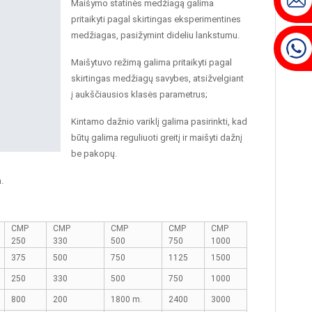
Maišymo statinės medžiagą galima
pritaikyti pagal skirtingas eksperimentines
medžiagas, pasižymint dideliu lankstumu.
Maišytuvo režimą galima pritaikyti pagal
skirtingas medžiagų savybes, atsižvelgiant
į aukščiausios klasės parametrus;
Kintamo dažnio variklį galima pasirinkti, kad
būtų galima reguliuoti greitį ir maišyti dažnį
be pakopų.
.
CMP
CMP
CMP
CMP
CMP
250
330
500
750
1000
375
500
750
1125
1500
250
330
500
750
1000
800
200
1800 m.
2400
3000