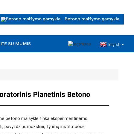
Betono maišymo gamykla
KITE SU MUMIS
English
atorinis Planetinis Betono
nė betono maišyklė tinka eksperimentinėms
 pavyzdžiui, mokslinių tyrimų institutuose,