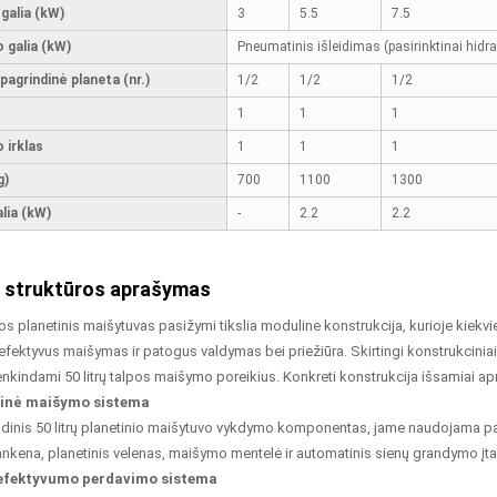
galia (kW)
3
5.5
7.5
 galia (kW)
Pneumatinis išleidimas (pasirinktinai hidra
 pagrindinė planeta (nr.)
1/2
1/2
1/2
1
1
1
 irklas
1
1
1
g)
700
1100
1300
lia (kW)
-
2.2
2.2
 struktūros aprašymas
lpos planetinis maišytuvas pasižymi tikslia moduline konstrukcija, kurioje kiek
 efektyvus maišymas ir patogus valdymas bei priežiūra. Skirtingi konstrukciniai 
enkindami 50 litrų talpos maišymo poreikius. Konkreti konstrukcija išsamiai apr
dinė maišymo sistema
ndinis 50 litrų planetinio maišytuvo vykdymo komponentas, jame naudojama pat
nkena, planetinis velenas, maišymo mentelė ir automatinis sienų grandymo įta
o efektyvumo perdavimo sistema