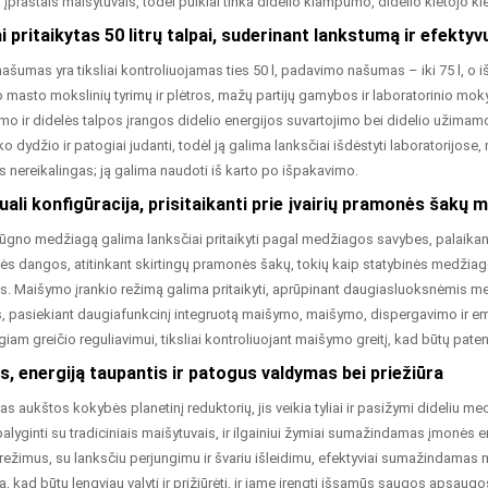
u įprastais maišytuvais, todėl puikiai tinka didelio klampumo, didelio kietojo 
ai pritaikytas 50 litrų talpai, suderinant lankstumą ir efekty
ašumas yra tiksliai kontroliuojamas ties 50 l, padavimo našumas – iki 75 l, o 
masto mokslinių tyrimų ir plėtros, mažų partijų gamybos ir laboratorinio mok
o ir didelės talpos įrangos didelio energijos suvartojimo bei didelio užimamo
 dydžio ir patogiai judanti, todėl ją galima lanksčiai išdėstyti laboratorijose
nereikalingas; ją galima naudoti iš karto po išpakavimo.
iduali konfigūracija, prisitaikanti prie įvairių pramonės šakų
no medžiagą galima lanksčiai pritaikyti pagal medžiagos savybes, palaikant į
ės dangos, atitinkant skirtingų pramonės šakų, tokių kaip statybinės medžiago
s. Maišymo įrankio režimą galima pritaikyti, aprūpinant daugiasluoksnėmis me
, pasiekiant daugiafunkcinį integruotą maišymo, maišymo, dispergavimo ir emu
ygiam greičio reguliavimui, tiksliai kontroliuojant maišymo greitį, kad būtų pa
s, energiją taupantis ir patogus valdymas bei priežiūra
aukštos kokybės planetinį reduktorių, jis veikia tyliai ir pasižymi dideliu 
palyginti su tradiciniais maišytuvais, ir ilgainiui žymiai sumažindamas įmonės en
režimus, su lanksčiu perjungimu ir švariu išleidimu, efektyviai sumažindamas 
ą, kad būtų lengviau valyti ir prižiūrėti, ir jame įrengti išsamūs saugos apsaug