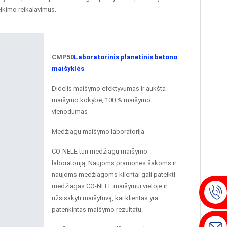
eikimo reikalavimus.
CMP50
Laboratorinis planetinis betono
maišyklės
Didelis maišymo efektyvumas ir aukšta
maišymo kokybė, 100 % maišymo
vienodumas
Medžiagų maišymo laboratorija
CO-NELE turi medžiagų maišymo
laboratoriją. Naujoms pramonės šakoms ir
naujoms medžiagoms klientai gali pateikti
medžiagas CO-NELE maišymui vietoje ir
užsisakyti maišytuvą, kai klientas yra
patenkintas maišymo rezultatu.