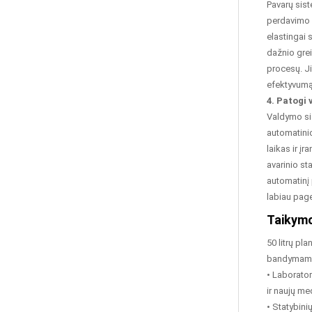
Pavarų sis
Bentonito Granuliavimo
perdavimo e
Mašina
elastingai 
dažnio grei
procesų. Ji
Intensyvus Maišytuvo
efektyvumą
Granuliatorius
4. Patogi
Valdymo sis
automatinio
Keraminių Medžiagų
laikas ir į
Maišytuvai
avarinio st
automatinį 
labiau pag
Taikymo
50 litrų pl
bandymams,
• Laborator
ir naujų m
• Statybin