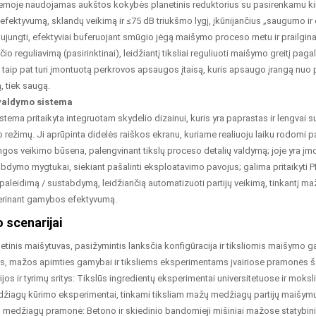
temoje naudojamas aukštos kokybės planetinis reduktorius su pasirenkamu kint
fektyvumą, sklandų veikimą ir ≤75 dB triukšmo lygį, įkūnijančius „saugumo ir e
sujungti, efektyviai buferuojant smūgio jėgą maišymo proceso metu ir prailginan
čio reguliavimą (pasirinktinai), leidžiantį tiksliai reguliuoti maišymo greitį p
 taip pat turi įmontuotą perkrovos apsaugos įtaisą, kuris apsaugo įrangą nuo 
, tiek saugą.
 valdymo sistema
tema pritaikyta integruotam skydelio dizainui, kuris yra paprastas ir lengvai s
 režimų. Ji aprūpinta didelės raiškos ekranu, kuriame realiuoju laiku rodomi p
rangos veikimo būsena, palengvinant tikslų proceso detalių valdymą; joje yra įm
abdymo mygtukai, siekiant pašalinti eksploatavimo pavojus; galima pritaikyti
paleidimą / sustabdymą, leidžiančią automatizuoti partijų veikimą, tinkantį
erinant gamybos efektyvumą.
 scenarijai
anetinis maišytuvas, pasižymintis lanksčia konfigūracija ir tiksliomis maišym
 mažos apimties gamybai ir tiksliems eksperimentams įvairiose pramonės šak
ijos ir tyrimų sritys: Tikslūs ingredientų eksperimentai universitetuose ir mok
edžiagų kūrimo eksperimentai, tinkami tiksliam mažų medžiagų partijų maišymu
ių medžiagų pramonė: Betono ir skiedinio bandomieji mišiniai mažose statyb