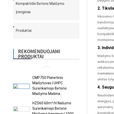
palyginti s
Kompaktiški Betono Maišymo
2. Tiksli
Įrenginiai
Iškrovimo n
bandomojo 
neefektyvum
Produktai
kompaktiško
montavimas 
3. Indiv
REKOMENDUOJAMI
PRODUKTAI
Maišymo būg
antikorozin
reikalavimu
mentelėmis
CMP750 Planetinis
skirtas tol
Maišytuvas | UHPC
4. Saugu
Surenkamojo Betono
Maišymo Mašina...
Naudodamas 
energijos, 
HZS60 60m³/h Našumo
automatinį 
Surenkamojo Betono
konstrukcij
Maišymo Įrenginys | 1000...