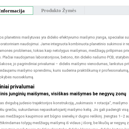
Produkto Žymės
Informacija
lpos planetinis maišytuvas yra didelio efektyvumo maišymo įranga, specialiai
boratoriniam naudojimui. Jame integruota kombinuota planetinio sukimosi ir re
amonės problemas, tokias kaip netolygus maišymas, medžiagų prilipimas prie s
. Plačiai naudojamas laboratorijose, betono, itin didelio našumo PCB, statybin
akose, jo pagrindiniai privalumai – didelis maišymo vienodumas, lankstus pr
geidaujamu maišymo sprendimu, kuris suderina praktiškumą ir profesionalu
kokybės nuoseklumą.
niai privalumai
tinis junginių maišymas, visiškas maišymas be negyvų zonų
dvigubą judesio trajektorijos konstrukciją „sukimasis + rotacija“, maišymo svi
liu greičiu, sukurdamas nepasikartojantį maišymo kelią. Jis gali padengti visą
s medžiagos kaupimosi ant būgno sienelių ir dugno reiškinį. Įrengtas 1–2 aut
žtikrindamas tolygų medžiagų maišymą iš vidaus į išorę, be likučių ar negyvų