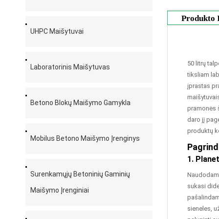
Produkto 
UHPC Maišytuvai
50 litrų ta
Laboratorinis Maišytuvas
tiksliam la
įprastas pr
maišytuvais
Betono Blokų Maišymo Gamykla
pramonės š
daro jį pa
produktų 
Mobilus Betono Maišymo Įrenginys
Pagrindi
1. Plane
Surenkamųjų Betoninių Gaminių
Naudodamas 
sukasi dide
Maišymo Įrenginiai
pašalindama
sieneles, u