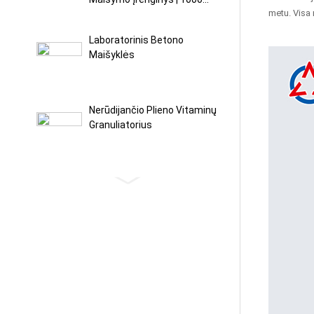
metu. Visa 
Laboratorinis Betono
Maišyklės
Nerūdijančio Plieno Vitaminų
Granuliatorius
Sauso Elektrodo Maišymo Ir
PTFE Fibrozės Aparatas
Intensyvus PTFE
Granuliatoriaus Maišytuvas