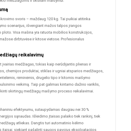
kiekio medžiagoms ir tiksliam maišymui.
vumą
iškrovimo svoris – maždaug 120 kg. Tai puikiai atitinka
ymo scenarijus, išvengiant mažos talpos įrangos
 ploto. Visa mašina yra ratuota mobilios konstrukcijos,
, mažose dirbtuvėse ir kitose vietose. Profesionalus
 medžiagų reikalavimų
vairias medžiagas, tokias kaip nerūdijantis plienas ir
s, chemijos produktai, stiklas ir ugniai atsparios medžiagos,
ntelėmis, rėminėmis, drugelio tipo ir kitomis maišymo
lsinimo veikimą. Taip pat galimas kintamo dažnio variklis,
tenkinti skirtingų medžiagų maišymo proceso reikalavimai.
mechaniniu efektyvumu, sutaupydamas daugiau nei 30 %
ergijos sąnaudas. Išleidimo įtaisas palaiko tiek rankinį, tiek
medžiagų atliekas. Dangtis turi automatinio kėlimo
os įtaisai, siekiant pašalinti saugos pavojus eksploatacijos