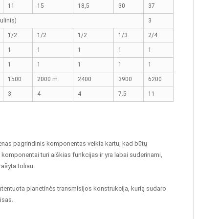
11
15
18,5
30
37
ulinis)
3
1/2
1/2
1/2
1/3
2/4
1
1
1
1
1
1
1
1
1
1
1500
2000 m.
2400
3900
6200
3
4
4
7.5
11
vienas pagrindinis komponentas veikia kartu, kad būtų
komponentai turi aiškias funkcijas ir yra labai suderinami,
ašyta toliau:
entuota planetinės transmisijos konstrukcija, kurią sudaro
isas.