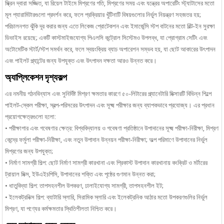
স্ক্রিন দ্বারা সজ্জিত, যা রিয়েল টাইমে মিশ্রণের গতি, মিশ্রণের সময় এবং যন্ত্রের অপারেটিং স্ট্যাটাসের মতো
মূল প্যারামিটারগুলো প্রদর্শন করে, ফলে প্রক্রিয়ার খুঁটিনাটি বিষয়গুলোর নির্ভুল নিয়ন্ত্রণ সহজতর হয়;
পরিচালনগত ঝুঁকি দূর করার জন্য এতে লিকেজ প্রোটেকশন এবং ইমার্জেন্সি স্টপ বাটনের মতো বিল্ট-ইন সুরক্ষা
ডিভাইস রয়েছে; একটি কাস্টমাইজযোগ্য পিএলসি কন্ট্রোল সিস্টেমও উপলব্ধ, যা প্রোগ্রাম সেটিং এবং
অটোমেটিক স্টার্ট/স্টপ সমর্থন করে, ফলে স্বয়ংক্রিয় ব্যাচ অপারেশন সম্ভব হয়, যা ছোট আকারের উৎপাদন
এবং পাইলট প্ল্যান্টের জন্য উপযুক্ত এবং উৎপাদন দক্ষতা আরও উন্নত করে।
অ্যাপ্লিকেশন দৃশ্যকল্প
এর নমনীয় গঠনবিন্যাস এবং সুনির্দিষ্ট মিশ্রণ ক্ষমতার কারণে ৫০-লিটারের প্ল্যানেটারি মিক্সারটি বিভিন্ন শিল্পে
পাইলট-স্কেল পরীক্ষা, স্বল্প-পরিসরের উৎপাদন এবং সূক্ষ্ম পরীক্ষার জন্য ব্যাপকভাবে প্রযোজ্য। এর প্রধান
প্রয়োগক্ষেত্রগুলো হলো:
• পরীক্ষাগার এবং গবেষণার ক্ষেত্র: বিশ্ববিদ্যালয় ও গবেষণা প্রতিষ্ঠানে উপাদানের সূক্ষ্ম পরীক্ষা-নিরীক্ষা, মিশ্রণ
কেন্দ্রে ফর্মুলা পরীক্ষা-নিরীক্ষা, এবং নতুন উপাদান উন্নয়ন পরীক্ষা-নিরীক্ষা; অল্প পরিমাণে উপাদানের নির্ভুল
মিশ্রণের জন্য উপযুক্ত;
• নির্মাণ সামগ্রী শিল্প: ছোট নির্মাণ সামগ্রী কারখানা এবং প্রিকাস্ট উপাদান কারখানায় কংক্রিট ও মর্টারের
ট্রায়াল মিক্স, ইউএইচপিসি, উপাদানের শক্তি এবং পৃষ্ঠের গুণমান উন্নত করা;
• ধাতুবিদ্যা শিল্প: তাপসহনশীল উপকরণ, ঢালাইযোগ্য সামগ্রী, তাপসহনশীল ইট;
• ইলেকট্রনিক্স শিল্প: ব্যাটারি স্লারি, সিরামিক স্লারি এবং ইলেকট্রনিক আঠার মতো উপকরণগুলির নির্ভুল
মিশ্রণ, যা পণ্যের কর্মক্ষমতার স্থিতিশীলতা নিশ্চিত করে।