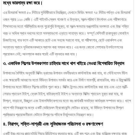
ব্যাচিং প্ল্যান্ট | ১০০০ ...
মধ্যে ভারসাম্য রক্ষা করে।
এর ডিসচার্জ ক্ষমতা ৫০ লিটারে সুনির্দিষ্টভাবে নিয়ন্ত্রিত, যেখানে ফিডিং ক্ষমতা ৭৫ লিটার পর্যন্ত এবং ডিসচার্জ
ওজন প্রায় ১২০ কেজি। এটি পাইলট-স্কেল গবেষণা ও উন্নয়ন, স্বল্প-পরিমাণ উৎপাদন এবং পরীক্ষাগারে
শিক্ষাদানের মতো পরিস্থিতির জন্য পুরোপুরি উপযুক্ত, যা স্বল্প-ক্ষমতার যন্ত্রপাতির অদক্ষতা এবং উচ্চ শক্তি
খরচ ও অধিক স্থান দখলের মতো সমস্যাগুলো এড়াতে সাহায্য করে। সম্পূর্ণ মেশিনটি চাকাযুক্ত মোবাইল
ডিজাইনের, যার ফলে এটি আকারে ছোট এবং সহজে সরানো যায়, যা পরীক্ষাগার, ছোট ওয়ার্কশপ এবং
অন্যান্য স্থানে সুবিধাজনকভাবে স্থাপন করা সম্ভব করে। এর জন্য কোনো পেশাদার ইনস্টলেশনের
প্রয়োজন নেই; আনপ্যাক করার পরেই এটি ব্যবহার করা যায়।
৩. একাধিক শিল্পের উপকরণগত চাহিদার সাথে খাপ খাইয়ে নেওয়া বিশেষায়িত বিন্যাস
উপাদানের বৈশিষ্ট্য অনুযায়ী মিক্সিং ড্রামের উপাদান নমনীয়ভাবে কাস্টমাইজ করা যায়, যা স্টেইনলেস স্টিল
এবং ক্ষয়রোধী আবরণের মতো বিভিন্ন উপাদান সমর্থন করে এবং নির্মাণ সামগ্রী, রাসায়নিক, কাচ ও রিফ্র্যাক্টরি
উপাদানের মতো বিভিন্ন শিল্পের চাহিদা পূরণ করে। মিক্সিং টুলের মোড কাস্টমাইজ করা যায় এবং এতে মাল্টি-
লেয়ার প্যাডেল টাইপ, ফ্রেম টাইপ, বাটারফ্লাই টাইপ ও অন্যান্য মিক্সিং প্যাডেল যুক্ত করা যায়, যা
মিশ্রণ, নাড়ানো, বিচ্ছুরণ এবং ইমালসিফিকেশনের মতো বহু-কার্যকরী সমন্বিত কার্যক্রম সম্পাদন করে। ধাপে
ধাপে গতি নিয়ন্ত্রণের জন্য একটি ভেরিয়েবল ফ্রিকোয়েন্সি মোটরও রয়েছে, যা বিভিন্ন উপাদানের মিশ্রণ
প্রক্রিয়ার প্রয়োজনীয়তা মেটাতে মিশ্রণের গতিকে নির্ভুলভাবে নিয়ন্ত্রণ করে।
৪. নিরাপদ, শক্তি-সাশ্রয়ী এবং সুবিধাজনক পরিচালনা ও রক্ষণাবেক্ষণ
একটি উচ্চ-মানের প্ল্যানেটারি গিয়ার রিডিউসার ব্যবহার করে, এটি কম শব্দে এবং উচ্চ যান্ত্রিক দক্ষতায় কাজ