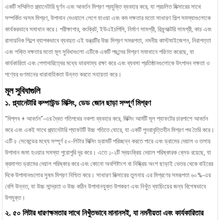
একটি সম্মিলিত প্ল্যানেটারি ঘূর্ণন এবং আবর্তন মিশ্রণ প্রযুক্তি ব্যবহার করে, যা প্রচলিত মিক্সারের সাথে
সম্পর্কিত অসম মিশ্রণ, উপাদান দেওয়ালে লেগে যাওয়া এবং কম দক্ষতার মতো সাধারণ শিল্প সমস্যাগুলোকে
কার্যকরভাবে সমাধান করে। পরীক্ষাগার, কংক্রিট, ইউএইচপিসি, নির্মাণ সামগ্রী, রিফ্র্যাক্টরি সামগ্রী, কাচ এবং
রাসায়নিক শিল্পে ব্যাপকভাবে ব্যবহৃত এই যন্ত্রটির উচ্চ মিশ্রণ সমরূপতা, নমনীয় কাস্টমাইজেশন, নিরাপত্তা
এবং শক্তি দক্ষতার মতো মূল সুবিধাগুলো এটিকে একটি পছন্দের মিশ্রণ সমাধানে পরিণত করেছে, যা
কার্যকারিতা এবং পেশাদারিত্বের মধ্যে ভারসাম্য রক্ষা করে এবং ব্যবসা প্রতিষ্ঠানগুলোকে উৎপাদন দক্ষতা ও
পণ্যের গুণমানের ধারাবাহিকতা উন্নত করতে সহায়তা করে।
মূল সুবিধাগুলি
১. প্ল্যানেটারি কম্পাউন্ড মিক্সিং, ডেড জোন ছাড়া সম্পূর্ণ মিশ্রণ
“বিপ্লব + আবর্তন”-এর দ্বৈত গতিপথের নকশা ব্যবহার করে, মিক্সিং আর্মটি মূল শ্যাফটের চারপাশে আবর্তন
করে এবং একই সাথে প্ল্যানেটারি শ্যাফটটি উচ্চ গতিতে ঘোরে, যা একটি পুনরাবৃত্তিহীন মিশ্রণ পথ তৈরি করে।
এটি ৫ সেকেন্ডের মধ্যে সম্পূর্ণ ৫০-লিটার মিক্সিং ড্রামটি পরিচ্ছন্ন করতে পারে এবং ড্রামের দেয়াল ও তলায়
উপাদান জমা হওয়ার সমস্যা পুরোপুরি দূর করে। এতে ১-২টি স্বয়ংক্রিয় দেয়াল পরিষ্কারক ব্লেড রয়েছে, যা
ক্রমাগত ড্রামের দেয়াল পরিষ্কার করে এবং কোনো অবশিষ্টাংশ বা নিষ্ক্রিয় অংশ ছাড়াই ভেতর থেকে বাইরের
দিকে উপাদানগুলোর সুষম মিশ্রণ নিশ্চিত করে। সাধারণ মিক্সারের তুলনায় এর মিশ্রণের সমরূপতা ৬০%-এর
বেশি উন্নত, যা উচ্চ সান্দ্রতা ও উচ্চ কঠিন উপাদানযুক্ত উপকরণ এবং নিখুঁত ব্যাচিংয়ের জন্য বিশেষভাবে
উপযুক্ত।
নমিটার/ঘণ্টা প্রিকাস্ট কংক্রিট
ল্যাবরেটরি কংক্রিট মিক্সার
স
২. ৫০ লিটার ধারণক্ষমতার সাথে নিখুঁতভাবে মানানসই, যা নমনীয়তা এবং কার্যকারিতার