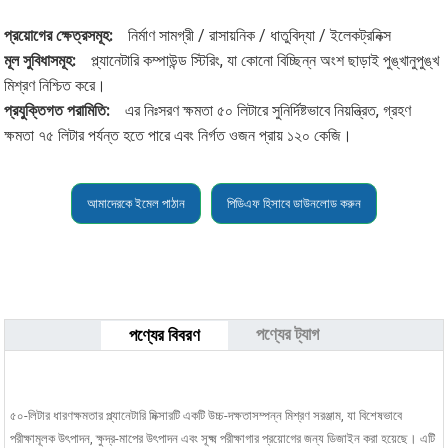
প্রয়োগের ক্ষেত্রসমূহ:
নির্মাণ সামগ্রী / রাসায়নিক / ধাতুবিদ্যা / ইলেকট্রনিক্স
মূল সুবিধাসমূহ:
প্ল্যানেটারি কম্পাউন্ড স্টিরিং, যা কোনো বিচ্ছিন্ন অংশ ছাড়াই পুঙ্খানুপুঙ্খ
মিশ্রণ নিশ্চিত করে।
প্রযুক্তিগত পরামিতি:
এর নিঃসরণ ক্ষমতা ৫০ লিটারে সুনির্দিষ্টভাবে নিয়ন্ত্রিত, গ্রহণ
ক্ষমতা ৭৫ লিটার পর্যন্ত হতে পারে এবং নির্গত ওজন প্রায় ১২০ কেজি।
আমাদেরকে ইমেল পাঠান
পিডিএফ হিসাবে ডাউনলোড করুন
পণ্যের ট্যাগ
পণ্যের বিবরণ
৫০-লিটার ধারণক্ষমতার প্ল্যানেটারি মিক্সারটি একটি উচ্চ-দক্ষতাসম্পন্ন মিশ্রণ সরঞ্জাম, যা বিশেষভাবে
পরীক্ষামূলক উৎপাদন, ক্ষুদ্র-মাপের উৎপাদন এবং সূক্ষ্ম পরীক্ষাগার প্রয়োগের জন্য ডিজাইন করা হয়েছে। এটি