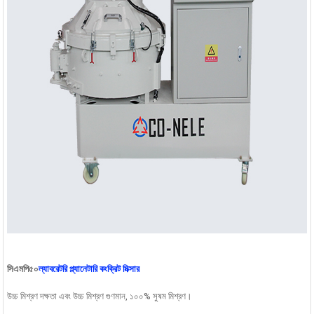
সিএমপি৫০
ল্যাবরেটরি প্ল্যানেটারি কংক্রিট মিক্সার
উচ্চ মিশ্রণ দক্ষতা এবং উচ্চ মিশ্রণ গুণমান, ১০০% সুষম মিশ্রণ।