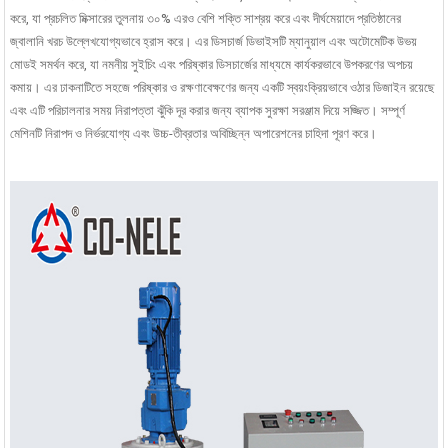
করে, যা প্রচলিত মিক্সারের তুলনায় ৩০% এরও বেশি শক্তি সাশ্রয় করে এবং দীর্ঘমেয়াদে প্রতিষ্ঠানের
জ্বালানি খরচ উল্লেখযোগ্যভাবে হ্রাস করে। এর ডিসচার্জ ডিভাইসটি ম্যানুয়াল এবং অটোমেটিক উভয়
মোডই সমর্থন করে, যা নমনীয় সুইচিং এবং পরিষ্কার ডিসচার্জের মাধ্যমে কার্যকরভাবে উপকরণের অপচয়
কমায়। এর ঢাকনাটিতে সহজে পরিষ্কার ও রক্ষণাবেক্ষণের জন্য একটি স্বয়ংক্রিয়ভাবে ওঠার ডিজাইন রয়েছে
এবং এটি পরিচালনার সময় নিরাপত্তা ঝুঁকি দূর করার জন্য ব্যাপক সুরক্ষা সরঞ্জাম দিয়ে সজ্জিত। সম্পূর্ণ
মেশিনটি নিরাপদ ও নির্ভরযোগ্য এবং উচ্চ-তীব্রতার অবিচ্ছিন্ন অপারেশনের চাহিদা পূরণ করে।