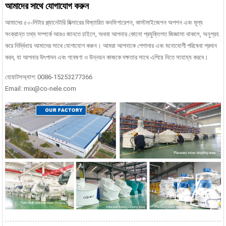
আমাদের সাথে যোগাযোগ করুন
আমাদের ৫০-লিটার প্ল্যানেটারি মিক্সারের বিস্তারিত কনফিগারেশন, কাস্টমাইজেশন অপশন এবং মূল্য
সংক্রান্ত তথ্য সম্পর্কে আরও জানতে চাইলে, অথবা আপনার কোনো প্রযুক্তিগত জিজ্ঞাসা থাকলে, অনুগ্রহ
করে নির্দ্বিধায় আমাদের সাথে যোগাযোগ করুন। আমরা আপনাকে পেশাদার এবং মনোযোগী পরিষেবা প্রদান
করব, যা আপনার উৎপাদন এবং গবেষণা ও উন্নয়ন কাজকে দক্ষতার সাথে এগিয়ে নিতে সাহায্য করবে।
হোয়াটসঅ্যাপ: 0086-15253277366
Email: mix@co-nele.com