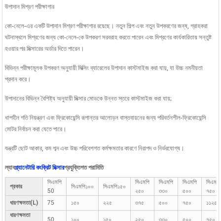
উপাদান মিশ্রণ পরীক্ষাগার
কো-নেলে-এর একটি উপাদান মিশ্রণ পরীক্ষাগার রয়েছে। নতুন শিল্প এবং নতুন উপকরণের জন্য, গ্রাহকরা
ঘটনাস্থলে মিশ্রণের জন্য কো-নেলে-কে উপকরণ সরবরাহ করতে পারেন এবং মিশ্রণের কার্যকারিতায় সন্তুষ্ট
হওয়ার পর মিক্সারের অর্ডার দিতে পারেন।
বিভিন্ন পরীক্ষামূলক উপকরণ অনুযায়ী মিক্সিং ব্যারেলের উপাদান কাস্টমাইজ করা যায়, যা উচ্চ নমনীয়তা
প্রদান করে।
উপাদানের বিভিন্ন বৈশিষ্ট্য অনুযায়ী মিক্সার মোডকে উন্নত স্তরে কাস্টমাইজ করা যায়;
ধাপহীন গতি নিয়ন্ত্রণ এবং ফ্রিকোয়েন্সি রূপান্তর আলোড়ন বাস্তবায়নের জন্য পরিবর্তনশীল-ফ্রিকোয়েন্সি
মোটর নির্বাচন করা যেতে পারে।
যন্ত্রটি ছোট আকার, কম শব্দ এবং উচ্চ পরিবেশগত কর্মক্ষমতার কারণে নিরাপদ ও নির্ভরযোগ্য।
ল্যাব
প্ল্যানেটারি কংক্রিট মিক্সার
প্রযুক্তিগত পরামিতি
সিএমপি
সিএমপি
সিএমপি
সিএমপি
সিএমপি
প্রকার
সিএমপি১০০
সিএমপি১৫০
50
২৫০
৩৩০
৫০০
৭৫০
ধারণক্ষমতা(L)
75
১৫০
২২৫
৩৭৫
৫০০
৭৫০
১১২৫
ধারণক্ষমতা
50
১০০
১৫০
২৫০
৩৩০
৫০০
৭৫০