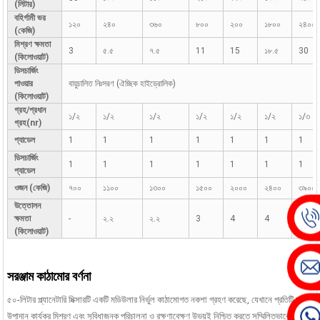
(লিটার)
বহির্গামী ভর
১২০
২৪০
৩৬০
৮০০
২০০
১৮০০
২৪০০
(কেজি)
মিশ্রণ ক্ষমতা
3
৫.৫
৭.৫
11
15
১৮.৫
30
(কিলোওয়াট)
ডিসচার্জিং
পাওয়ার
বায়ুচালিত নিঃসরণ (ঐচ্ছিক হাইড্রোলিক)
(কিলোওয়াট)
গ্রহ/প্রধান
১/২
১/২
১/২
১/২
১/২
১/২
১/৩
গ্রহ(nr)
প্যাডেল
1
1
1
1
1
1
1
ডিসচার্জিং
1
1
1
1
1
1
1
প্যাডেল
ওজন (কেজি)
৭০০
১১০০
১৩০০
১৫০০
২০০০
২৪০০
৩৯০০
উত্তোলন
ক্ষমতা
-
২.২
২.২
3
4
4
৭.৫
(কিলোওয়াট)
সরঞ্জাম কাঠামোর বর্ণনা
৫০-লিটার প্ল্যানেটারি মিক্সারটি একটি মডিউলার নির্ভুল কাঠামোগত নকশা গ্রহণ করেছে, যেখানে প্রতিটি মূল
উপাদান কার্যকর মিশ্রণ এবং সুবিধাজনক পরিচালনা ও রক্ষণাবেক্ষণ উভয়ই নিশ্চিত করতে সম্মিলিতভাবে কাজ