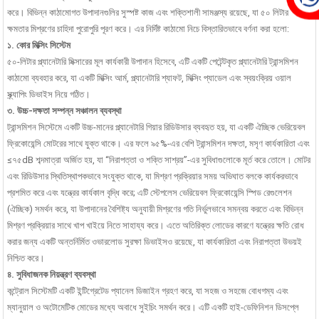
করে। বিভিন্ন কাঠামোগত উপাদানগুলির সুস্পষ্ট কাজ এবং শক্তিশালী সামঞ্জস্য রয়েছে, যা ৫০ লিটার
ক্ষমতার মিশ্রণের চাহিদা পুরোপুরি পূরণ করে। এর নির্দিষ্ট কাঠামো নিচে বিস্তারিতভাবে বর্ণনা করা হলো:
১. কোর মিক্সিং সিস্টেম
৫০-লিটার প্ল্যানেটারি মিক্সারের মূল কার্যকারী উপাদান হিসেবে, এটি একটি পেটেন্টকৃত প্ল্যানেটারি ট্রান্সমিশন
কাঠামো ব্যবহার করে, যা একটি মিক্সিং আর্ম, প্ল্যানেটারি শ্যাফট, মিক্সিং প্যাডেল এবং স্বয়ংক্রিয় ওয়াল
স্ক্র্যাপিং ডিভাইস নিয়ে গঠিত।
৩. উচ্চ-দক্ষতা সম্পন্ন সঞ্চালন ব্যবস্থা
ট্রান্সমিশন সিস্টেমে একটি উচ্চ-মানের প্ল্যানেটারি গিয়ার রিডিউসার ব্যবহৃত হয়, যা একটি ঐচ্ছিক ভেরিয়েবল
ফ্রিকোয়েন্সি মোটরের সাথে যুক্ত থাকে। এর ফলে ৯৫%-এর বেশি ট্রান্সমিশন দক্ষতা, মসৃণ কার্যকারিতা এবং
≤৭৫dB শব্দমাত্রা অর্জিত হয়, যা “নিরাপত্তা ও শক্তি সাশ্রয়”-এর সুবিধাগুলোকে মূর্ত করে তোলে। মোটর
এবং রিডিউসার স্থিতিস্থাপকভাবে সংযুক্ত থাকে, যা মিশ্রণ প্রক্রিয়ার সময় অভিঘাত বলকে কার্যকরভাবে
প্রশমিত করে এবং যন্ত্রের কার্যকাল বৃদ্ধি করে; এটি স্টেপলেস ভেরিয়েবল ফ্রিকোয়েন্সি স্পিড রেগুলেশন
(ঐচ্ছিক) সমর্থন করে, যা উপাদানের বৈশিষ্ট্য অনুযায়ী মিশ্রণের গতি নির্ভুলভাবে সমন্বয় করতে এবং বিভিন্ন
মিশ্রণ প্রক্রিয়ার সাথে খাপ খাইয়ে নিতে সাহায্য করে। এতে অতিরিক্ত লোডের কারণে যন্ত্রের ক্ষতি রোধ
করার জন্য একটি অন্তর্নির্মিত ওভারলোড সুরক্ষা ডিভাইসও রয়েছে, যা কার্যকারিতা এবং নিরাপত্তা উভয়ই
নিশ্চিত করে।
৪. সুবিধাজনক নিয়ন্ত্রণ ব্যবস্থা
কন্ট্রোল সিস্টেমটি একটি ইন্টিগ্রেটেড প্যানেল ডিজাইন গ্রহণ করে, যা সহজ ও সহজে বোধগম্য এবং
ম্যানুয়াল ও অটোমেটিক মোডের মধ্যে অবাধে সুইচিং সমর্থন করে। এটি একটি হাই-ডেফিনিশন ডিসপ্লে