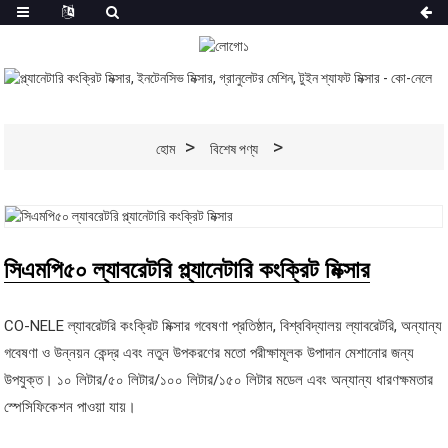
হোম
বিশেষ পণ্য
সিএমপি৫০ ল্যাবরেটরি প্ল্যানেটারি কংক্রিট মিক্সার
CO-NELE ল্যাবরেটরি কংক্রিট মিক্সার গবেষণা প্রতিষ্ঠান, বিশ্ববিদ্যালয় ল্যাবরেটরি, অন্যান্য
গবেষণা ও উন্নয়ন কেন্দ্র এবং নতুন উপকরণের মতো পরীক্ষামূলক উপাদান মেশানোর জন্য
উপযুক্ত। ১০ লিটার/৫০ লিটার/১০০ লিটার/১৫০ লিটার মডেল এবং অন্যান্য ধারণক্ষমতার
স্পেসিফিকেশন পাওয়া যায়।