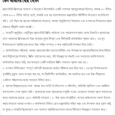
কেন আমাদের বেছে নেবেন
প্ল্যানেটারি মিক্সারের গবেষণা ও উন্নয়নে বিশেষায়িত একটি পেশাদার প্রস্তুতকারক হিসেবে, আমরা ৫০ লিটার
থেকে ৬০০০ লিটার পর্যন্ত ছোট, মাঝারি এবং বড় ধারণক্ষমতার যন্ত্রপাতির পরিশীলিত উন্নয়নে মনোনিবেশ
করি। এই শিল্পে বহু বছরের অভিজ্ঞতার মাধ্যমে, আমরা প্রযুক্তিগত উদ্ভাবন এবং গুণমানের নিশ্চয়তার দ্বারা
বাজারে স্বীকৃতি অর্জন করেছি।
১. অগ্রণী প্রযুক্তি: পেটেন্টকৃত প্ল্যানেটারি মিক্সিং কাঠামো এবং প্যারালালোগ্রাম ব্লেড ডিজাইন ব্যবহারের
ফলে আমাদের মিক্সারগুলো উচ্চ মাত্রার সুষম মিশ্রণ এবং দীর্ঘস্থায়ী কার্যকারিতা প্রদান করে। এর মূল
উপাদানগুলো স্থায়িত্বের জন্য উচ্চ-শক্তি সম্পন্ন ও ক্ষয়-প্রতিরোধী উপকরণ দিয়ে তৈরি।
২. কাস্টমাইজড পরিষেবা: আমরা গ্রাহকের শিল্প খাতের বৈশিষ্ট্য এবং উপকরণের প্রয়োজনীয়তার উপর ভিত্তি
করে সিলিন্ডারের উপাদান, মিক্সিং প্যাডেলের ধরন, গতি নিয়ন্ত্রণের পদ্ধতি এবং অন্যান্য কনফিগারেশন
কাস্টমাইজ করতে পারি, যার মাধ্যমে একটি সমন্বিত মিক্সিং সমাধান প্রদান করা হয়।
৩. গুণমান নিশ্চিতকরণ: সম্পূর্ণ মেশিনটি কারখানায় কঠোর পরীক্ষার মধ্য দিয়ে যায়। এর মূল উপাদানগুলো
সুপরিচিত ব্র্যান্ড থেকে সংগ্রহ করা হয়, যা স্থিতিশীল কার্যকারিতা, কম ব্যর্থতার হার এবং উচ্চ-তীব্রতায়
একটানা পরিচালনার জন্য সহায়তা নিশ্চিত করে।
৪. ব্যাপক বিক্রয়োত্তর সেবা: আমরা অন-সাইট ইনস্টলেশন ও কমিশনিং, কারিগরি প্রশিক্ষণ এবং আজীবন
রক্ষণাবেক্ষণ সেবা প্রদান করি। ব্যবহারের সময় গ্রাহকদের সম্মুখীন হওয়া যেকোনো সমস্যা দ্রুত সমাধানের
জন্য আমাদের রয়েছে ২৪/৭ কারিগরি সহায়তা। ৫. উচ্চ ব্যয়-সাশ্রয়ীতা: পণ্যের কাঠামোগত নকশা উন্নত
করার মাধ্যমে আমরা গুণমান ও কার্যক্ষমতা নিশ্চিত রেখে যন্ত্রপাতির শক্তি খরচ এবং উৎপাদন ব্যয় হ্রাস করি,
যা ক্ষুদ্র ও মাঝারি শিল্পোদ্যোগ এবং গবেষণা প্রতিষ্ঠানগুলোকে তাদের বিনিয়োগ নিয়ন্ত্রণে সহায়তা করে।