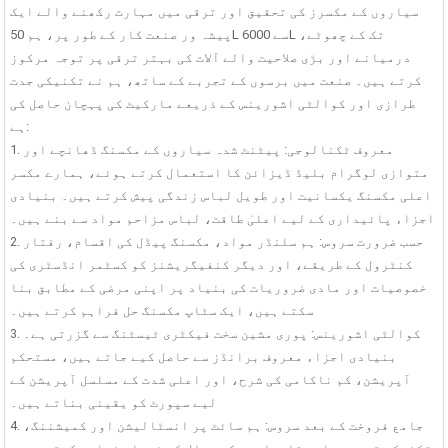
سیاروں کے مکسرز کی تحقیق اور ترقی میں مہارت رکھنے والے ایک
پیشہ ور صنعت کار کے طور پر، ہم 50L سے 6000L تک کے چھوٹے،
درمیانے اور بڑی صلاحیت والے آلات کی بہتر ترقی پر توجہ مرکوز
کرتے ہیں۔ صنعت میں برسوں کے تجربے کے ساتھ، ہم نے تکنیکی جدت
طرازی اور کوالٹی اشورینس کے ذریعے مارکیٹ کی پہچان حاصل کی
ہے:
1. معروف ٹکنالوجی: پیٹنٹ شدہ سیاروں کے مکسنگ ڈھانچے اور
متوازی لوگرام بلیڈ ڈیزائن کا استعمال کرتے ہوئے، ہمارے مکسر
اعلی مکسنگ یکسانیت اور طویل لباس زندگی پیش کرتے ہیں۔ بنیادی
اجزاء پائیداری کے لیے اعلیٰ طاقت، لباس مزاحم مواد سے بنے ہیں۔
2. حسب ضرورت سروس: ہم سلنڈر مواد، مکسنگ پیڈل کی اقسام، رفتار
کنٹرول کے طریقے، اور دیگر کنفیگریشنز کو کسٹمر انڈسٹری کی
خصوصیات اور مادی ضروریات کی بنیاد پر اپنی مرضی کے مطابق بنا
سکتے ہیں، ایک سٹاپ مکسنگ حل فراہم کرتے ہیں۔
3. کوالٹی اشورینس: پوری مشین سخت فیکٹری ٹیسٹنگ سے گزرتی ہے۔
بنیادی اجزاء معروف برانڈز سے حاصل کیے جاتے ہیں، مستحکم
آپریشن، کم ناکامی کی شرح، اور اعلی شدت کے مسلسل آپریشن کے
لیے سپورٹ کو یقینی بناتے ہیں۔
4. جامع فروخت کے بعد سروس: ہم سائٹ پر انسٹالیشن اور کمیشننگ،