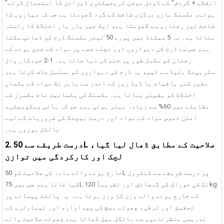
بیچنگ پلانٹ | 1000...
"انقلاب + گردش" کے ڈوئل موشن ٹریجیکٹری ڈیزائن کا استعمال کرتے
ہوئے، مکسنگ بازو مرکزی شافٹ کے گرد گھومتا ہے جب کہ سیاروں کا
شافٹ تیز رفتاری سے گھومتا ہے، ایک غیر بار بار اختلاط کا راستہ
بناتا ہے۔ یہ 5 سیکنڈ میں پورے 50 لیٹر مکسنگ ڈرم کو ڈھانپ سکتا
ہے، جس سے ڈرم کی دیواروں اور نچلے حصے پر مواد کے جمع ہونے کے
رجحان کو مکمل طور پر ختم کر دیا جاتا ہے۔ 1-2 خودکار وال
سکریپنگ بلیڈ سے لیس، یہ ڈرم کی دیواروں کو مسلسل صاف کرتا ہے،
بغیر کسی باقیات یا ڈیڈ زون کے اندر سے باہر تک مواد کے یکساں
اختلاط کو یقینی بناتا ہے۔ مکسنگ کی یکسانیت عام مکسرز کے
مقابلے میں 60% سے زیادہ بہتر ہوئی ہے، جو کہ ہائی وسکوسیٹی،
اعلیٰ ٹھوس مواد کے مواد اور درست بیچنگ کی ضروریات کے لیے
بالکل موزوں ہے۔
2. درست طریقے سے 50L صلاحیت کے مطابق ڈھال لیا گیا،
لچک اور کارکردگی میں توازن
خارج ہونے والے مادہ کی صلاحیت کو 50L پر درست طریقے سے کنٹرول
کیا جاتا ہے، جس میں 75L تک کی خوراک کی گنجائش اور تقریباً 120kg
کے خارج ہونے والے وزن کا وزن ہوتا ہے۔ یہ پائلٹ پیمانے پر
تحقیق اور ترقی، چھوٹے بیچ کی پیداوار، اور لیبارٹری کے
تدریسی منظرناموں سے بالکل میل کھاتا ہے، چھوٹے صلاحیت والے