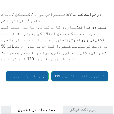
درخواست کے حالات:
تعمیراتی مواد / کیمیکل / دھات
کاری / الیکٹرانکس
بنیادی فوائد:
سیاروں کا مرکب ہل رہا ہے، بغیر کسی
مردہ دھبے کے مکمل اختلاط کو یقینی بناتا ہے۔
تکنیکی پیرامیٹرز:
خارج ہونے والے مادہ کی صلاحیت
کو 50L پر درست طریقے سے کنٹرول کیا جاتا ہے، ان پٹ
کی صلاحیت 75L تک پہنچ سکتی ہے، اور خارج ہونے والے
مادہ کا وزن تقریبا 120 کلو گرام ہے.
PDF کے طور پر ڈاؤن لوڈ کریں۔
ہمیں ای میل بھیجیں۔
پروڈکٹ ٹیگز
مصنوعات کی تفصیل