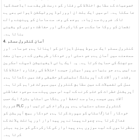
خصوصیات کے مطابق اختلاط کی رفتار کو درست طریقے سے ایڈجسٹ کیا
جا سکتا ہے۔ اس میں ایک بلٹ ان اوورلوڈ پروٹیکشن ڈیوائس بھی ہے
تاکہ ضرورت سے زیادہ بوجھ کی وجہ سے سامان کو پہنچنے والے
نقصان کو روکا جا سکے، جو کارکردگی اور حفاظت دونوں کو یقینی
بناتا ہے۔
4. آسان کنٹرول سسٹم
کنٹرول سسٹم ایک مربوط پینل ڈیزائن کو اپناتا ہے، جو سادہ اور
سمجھنے میں آسان ہے، جو دستی اور خودکار طریقوں کے درمیان مفت
سوئچنگ کی حمایت کرتا ہے۔ یہ ایک ہائی ڈیفینیشن ڈسپلے اسکرین
سے لیس ہے، جو بنیادی پیرامیٹرز جیسے اختلاط کی رفتار، اختلاط کا
وقت، اور آلات کے آپریٹنگ اسٹیٹس کو حقیقی وقت میں دکھاتا ہے،
عمل کی تفصیلات کے عین مطابق کنٹرول میں سہولت فراہم کرتا ہے۔
آپریشنل خطرات کو ختم کرنے کے لیے اس میں پہلے سے موجود حفاظتی
آلات ہیں جیسے رساو سے تحفظ اور ہنگامی اسٹاپ بٹن؛ ایک حسب
ضرورت PLC کنٹرول سسٹم دستیاب ہے، پروگرام کی ترتیب اور
خودکار آغاز/اسٹاپ کو سپورٹ کرتا ہے، خودکار بیچ آپریشن کو
فعال کرتا ہے، چھوٹے پیمانے پر پیداوار اور پائلٹ پلانٹ کے
منظرناموں کے لیے موزوں ہے، پیداوار کی کارکردگی کو مزید بہتر
کرتا ہے۔