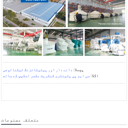
پچھلا:
دانے دار اور پیلیٹائزنگ ٹیکنالوجی
اگلا:
سی ایم پی پلینٹری کنکریٹ مکسر اسکیپ کے ساتھ
متعلقہ مصنوعات