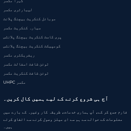
گہرا مکسر
لیبارٹری مکسر
موبائل کنکریٹ بیچنگ پلانٹ
سیارہ کنکریٹ مکسر
پری کاسٹ کنکریٹ بیچنگ پلانٹس
کومپیکٹ کنکریٹ بیچنگ پلانٹس
ریفریکٹری مکسر
ٹوئن شافٹ اسفالٹ مکسر
ٹوئن شافٹ کنکریٹ مکسر
UHPC مکسر
آج ہی شروع کرنے کے لیے ہمیں کال کریں۔
فارم جمع کر کے، آپ ہماری خدمات، طریقہ کار وغیرہ کے بارے میں
معلومات کے حوالے سے ہم سے ای میلز وصول کرنے سے اتفاق کرتے
ہیں۔