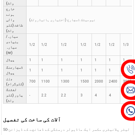
واٹ)
خارج
ہونے
نیومیٹک ڈسچارج (اختیاری ہائیڈرولک)
والی
طاقت (کلو
واٹ)
سیارہ/
بنیادی
1/2
1/2
1/2
1/2
1/2
1/2
1/3
سیارہ
(nr)
1
1
1
1
1
1
1
پیڈل
ڈسچارجنگ
1
1
1
1
1
1
1
پیڈل
وزن
700
1100
1300
1500
2000
2400
3900
(کلوگرام)
لفٹنگ
7.5
4
4
3
2.2
2.2
-
پاور (کلو
واٹ)
آلات کی ساخت کی تفصیل
50-لیٹر پلانیٹری مکسر ایک ماڈیولر درستگی کے ڈھانچے کے ڈیزائن