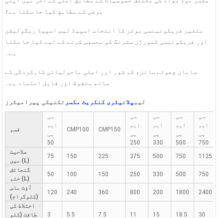
مکسر موڈ مواد کی مختلف خصوصیات کے مطابق اعلی کے آخر میں اپنی
مرضی کے مطابق کیا جا سکتا ہے؛
متغیر فریکوئینسی موٹر کا انتخاب اسپیڈ لیس اسپیڈ ریگولیشن
اور فریکوئنسی کنورژن سٹرنگ کو محسوس کرنے کے لیے کیا جا سکتا
ہے۔
سامان چھوٹے سائز، کم شور اور اعلی ماحولیاتی کارکردگی کے
ساتھ محفوظ اور قابل اعتماد ہے۔
لیب
پلانیٹری کنکریٹ مکسر
تکنیکی پیرامیٹرز
سی
سی
سی
سی
سی
ایم
ایم
ایم
ایم
ایم
CMP150
CMP100
قسم
پی
پی
پی
پی
پی
50
250
330
500
750
صلاحیت
75
150
225
375
500
750
1125
میں (L)
گنجائش
50
100
150
250
330
500
750
ختم (L)
آؤٹ ماس
120
240
360
800
200
1800
2400
(کلوگرام)
اختلاط کی
30
18.5
15
11
7.5
5.5
3
طاقت (کلو