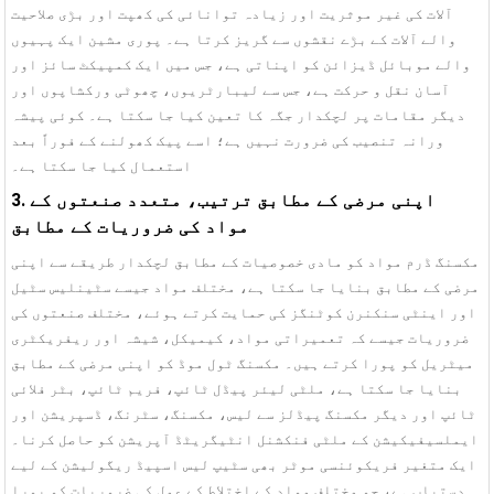
آلات کی غیر موثریت اور زیادہ توانائی کی کھپت اور بڑی صلاحیت
والے آلات کے بڑے نقشوں سے گریز کرتا ہے۔ پوری مشین ایک پہیوں
والے موبائل ڈیزائن کو اپناتی ہے، جس میں ایک کمپیکٹ سائز اور
آسان نقل و حرکت ہے، جس سے لیبارٹریوں، چھوٹی ورکشاپوں اور
دیگر مقامات پر لچکدار جگہ کا تعین کیا جا سکتا ہے۔ کوئی پیشہ
ورانہ تنصیب کی ضرورت نہیں ہے؛ اسے پیک کھولنے کے فوراً بعد
استعمال کیا جا سکتا ہے۔
3. اپنی مرضی کے مطابق ترتیب، متعدد صنعتوں کے
مواد کی ضروریات کے مطابق
مکسنگ ڈرم مواد کو مادی خصوصیات کے مطابق لچکدار طریقے سے اپنی
مرضی کے مطابق بنایا جا سکتا ہے، مختلف مواد جیسے سٹینلیس سٹیل
اور اینٹی سنکنرن کوٹنگز کی حمایت کرتے ہوئے، مختلف صنعتوں کی
ضروریات جیسے کہ تعمیراتی مواد، کیمیکل، شیشہ اور ریفریکٹری
میٹریل کو پورا کرتے ہیں۔ مکسنگ ٹول موڈ کو اپنی مرضی کے مطابق
بنایا جا سکتا ہے، ملٹی لیئر پیڈل ٹائپ، فریم ٹائپ، بٹر فلائی
ٹائپ اور دیگر مکسنگ پیڈلز سے لیس، مکسنگ، سٹرنگ، ڈسپریشن اور
ایملسیفیکیشن کے ملٹی فنکشنل انٹیگریٹڈ آپریشن کو حاصل کرنا۔
ایک متغیر فریکوئنسی موٹر بھی سٹیپ لیس اسپیڈ ریگولیشن کے لیے
دستیاب ہے، جو مختلف مواد کے اختلاط کے عمل کی ضروریات کو پورا