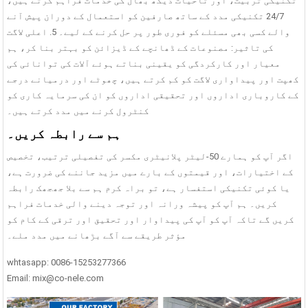
تکنیکی تربیت، اور تاحیات دیکھ بھال کی خدمات فراہم کرتے ہیں،
24/7 تکنیکی مدد کے ساتھ صارفین کو استعمال کے دوران پیش آنے
والے کسی بھی مسئلے کو فوری طور پر حل کرنے کے لیے۔ 5. اعلی لاگت
کی تاثیر: مصنوعات کے ڈھانچے کے ڈیزائن کو بہتر بنا کر، ہم
معیار اور کارکردگی کو یقینی بناتے ہوئے آلات کی توانائی کی
کھپت اور پیداواری لاگت کو کم کرتے ہیں، چھوٹے اور درمیانے درجے
کے کاروباری اداروں اور تحقیقی اداروں کو ان کی سرمایہ کاری کو
کنٹرول کرنے میں مدد کرتے ہیں۔
ہم سے رابطہ کریں۔
اگر آپ کو ہمارے 50-لیٹر پلانیٹری مکسر کی تفصیلی ترتیب، تخصیص
کے اختیارات، اور قیمتوں کے بارے میں مزید جاننے کی ضرورت ہے،
یا کوئی تکنیکی استفسار ہے، تو براہ کرم ہم سے بلا جھجھک رابطہ
کریں۔ ہم آپ کو پیشہ ورانہ اور توجہ دینے والی خدمات فراہم
کریں گے تاکہ آپ کو آپ کی پیداوار اور تحقیق اور ترقی کے کام کو
مؤثر طریقے سے آگے بڑھانے میں مدد ملے۔
whtasapp: 0086-15253277366
Email: mix@co-nele.com