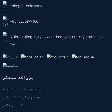
mix@co-nele.com
+86 15253277366
Yuhuangling صنعتی پارک Chengyang Dist Qingdao سٹی
چین
پروڈکٹ سینٹر
کنکریٹ بلاک بیچنگ پلانٹ
خشک پاؤڈر مارٹر مکسر
دانے دار مکسر