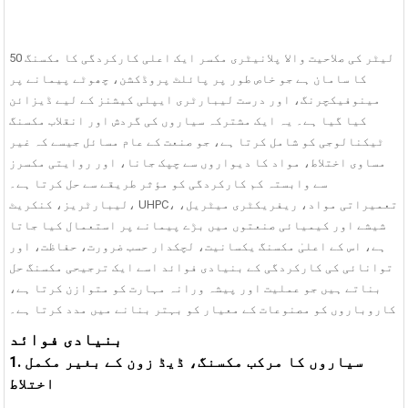
50 لیٹر کی صلاحیت والا پلانیٹری مکسر ایک اعلی کارکردگی کا مکسنگ
کا سامان ہے جو خاص طور پر پائلٹ پروڈکشن، چھوٹے پیمانے پر
مینوفیکچرنگ، اور درست لیبارٹری ایپلی کیشنز کے لیے ڈیزائن
کیا گیا ہے۔ یہ ایک مشترکہ سیاروں کی گردش اور انقلاب مکسنگ
ٹیکنالوجی کو شامل کرتا ہے، جو صنعت کے عام مسائل جیسے کہ غیر
مساوی اختلاط، مواد کا دیواروں سے چپک جانا، اور روایتی مکسرز
سے وابستہ کم کارکردگی کو مؤثر طریقے سے حل کرتا ہے۔
لیبارٹریز، کنکریٹ، UHPC، تعمیراتی مواد، ریفریکٹری میٹریل،
شیشے اور کیمیائی صنعتوں میں بڑے پیمانے پر استعمال کیا جاتا
ہے، اس کے اعلیٰ مکسنگ یکسانیت، لچکدار حسب ضرورت، حفاظت، اور
توانائی کی کارکردگی کے بنیادی فوائد اسے ایک ترجیحی مکسنگ حل
بناتے ہیں جو عملیت اور پیشہ ورانہ مہارت کو متوازن کرتا ہے،
کاروباروں کو مصنوعات کے معیار کو بہتر بنانے میں مدد کرتا ہے۔
بنیادی فوائد
1. سیاروں کا مرکب مکسنگ، ڈیڈ زون کے بغیر مکمل
اختلاط
لیٹر
لیبارٹری کنکریٹ مکسر
HZS60 60m³/h 