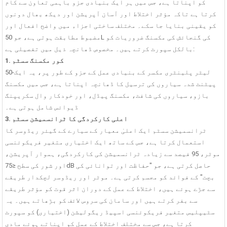
کو اپناتا ہے، جس میں ہر ایک بنیادی جزو باہمی تعاون سے کام
کرتا ہے تاکہ مؤثر اختلاط اور آسان آپریشن اور دیکھ بھال دونوں
کو یقینی بنایا جا سکے۔ مختلف ساختی اجزاء میں واضح افعال اور
مضبوط مطابقت ہوتی ہے، جو 50L کی گنجائش کی مکسنگ ضروریات کو
بالکل سپورٹ کرتے ہیں۔ مخصوص ڈھانچہ ذیل میں تفصیلی ہے:
1. کور مکسنگ سسٹم
50-لیٹر پلینٹری مکسر کے بنیادی عمل کے جزو کے طور پر، یہ ایک
پیٹنٹ شدہ سیاروں کی ترسیل کا ڈھانچہ اپناتا ہے، جس میں مکسنگ
بازو، سیاروں کی شافٹ، مکسنگ پیڈل، اور خودکار وال سکریپنگ
ڈیوائس شامل ہوتی ہے۔
3. اعلی کارکردگی کا ٹرانسمیشن سسٹم
ٹرانسمیشن سسٹم ایک اعلیٰ معیار کے سیارے کے گیئر ریڈوسر کا
استعمال کرتا ہے، جس کے ساتھ ایک اختیاری متغیر فریکوئنسی
موٹر، ​​95 فیصد سے زیادہ ٹرانسمیشن کی کارکردگی، ہموار آپریشن،
اور شور کی سطح ≤75dB حاصل کرتی ہے، جو "حفاظت اور توانائی کی
بچت" کے فوائد کو مجسم کرتی ہے۔ موٹر اور ریڈوسر لچکدار طریقے
سے جڑے ہوئے ہیں، اختلاط کے عمل کے دوران اثر قوت کو مؤثر طریقے
سے بفر کرتے ہیں اور سامان کی سروس لائف کو بڑھاتے ہیں۔ یہ
سٹیپلیس متغیر فریکوئنسی اسپیڈ ریگولیشن (اختیاری) کو سپورٹ
کرتا ہے، جس سے مختلف اختلاط کے عمل کو اپناتے ہوئے مادی