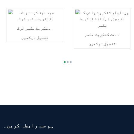
خود لوڈ کرنے والا کنکریٹ مکسر ٹرک
کنکریٹ کی پیداوار کے لیے جڑواں شافٹ کنکریٹ مکسر...
تفصیل دیکھیں
تفصیل دیکھیں
ہم سے رابطہ کریں۔