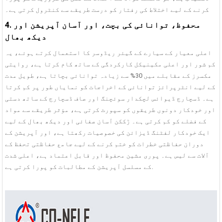
کرنے کے لیے اختلاط کی رفتار کو درست طریقے سے کنٹرول کرتی ہے۔
4. محفوظ، توانائی کی بچت، اور آسان آپریشن اور
دیکھ بھال
اعلی معیار کے سیارے کے گیئر ریڈوسر کا استعمال کرتے ہوئے، یہ
کم شور اور اعلی مکینیکل کارکردگی کے ساتھ کام کرتا ہے، روایتی
مکسرز کے مقابلے میں 30% سے زیادہ توانائی بچاتا ہے، طویل مدت
کے لیے انٹرپرائز توانائی کے اخراجات کو نمایاں طور پر کم کرتا
ہے۔ ڈسچارج ڈیوائس لچکدار سوئچنگ اور صاف ڈسچارج کے ساتھ دستی
اور خودکار دونوں طریقوں کو سپورٹ کرتی ہے، مؤثر طریقے سے مواد
کے فضلے کو کم کرتی ہے۔ ڑککن آسان صفائی اور دیکھ بھال کے لیے
ایک خودکار لفٹنگ ڈیزائن کی خصوصیات رکھتا ہے، اور آپریشن کے
دوران حفاظتی خطرات کو ختم کرنے کے لیے جامع حفاظتی تحفظ کے
آلات سے لیس ہے۔ پوری مشین محفوظ اور قابل اعتماد ہے، اعلی شدت
کے مسلسل آپریشن کے مطالبات کو پورا کرتی ہے.