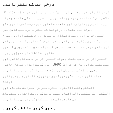
درخواست کے منظرنامے۔
50 لیٹر کا پلینٹری مکسر، اپنی لچکدار ترتیب اور درست اختلاط کی
صلاحیتوں کے ساتھ، وسیع پیمانے پر پائلٹ پیمانے کی جانچ، چھوٹے
پیمانے پر پیداوار، اور متعدد صنعتوں میں درست تجربات پر لاگو
ہوتا ہے۔ بنیادی درخواست کے منظرناموں میں شامل ہیں:
• لیبارٹریز اور ریسرچ فیلڈز: جامعات اور تحقیقی اداروں میں
اجزاء کے عین مطابق تجربات، مرکب سٹیشن کے فارمولے کے تجربات،
اور مادی ترقی کے نئے تجربات، جو کہ مواد کے چھوٹے بیچوں کے عین
مطابق اختلاط کے لیے موزوں ہیں۔
تعمیراتی مواد کی صنعت: چھوٹے تعمیراتی مواد کے کارخانوں اور
پری کاسٹ اجزاء کے کارخانوں، UHPC میں کنکریٹ اور مارٹر ٹرائل
مکس، مواد کی مضبوطی اور سطح کے معیار کو بہتر بناتا ہے۔
دھات کاری کی صنعت: ریفریکٹری میٹریل، کاسٹبل، ریفریکٹری
اینٹ؛
الیکٹرونکس انڈسٹری: بیٹری سلریز، سیرامک ​​سلریز، اور
الیکٹرانک چپکنے والی اشیاء جیسے مادّے کا درست اختلاط، مصنوعات
کی کارکردگی کے استحکام کو یقینی بناتا ہے۔
ہمیں کیوں منتخب کریں۔