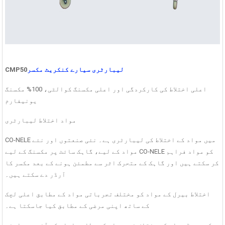
لیبارٹری سیارے کنکریٹ مکسر
CMP50
اعلی اختلاط کی کارکردگی اور اعلی مکسنگ کوالٹی، 100% مکسنگ
یونیفارم
مواد اختلاط لیبارٹری
CO-NELE میں مواد کے اختلاط کی لیبارٹری ہے۔ نئی صنعتوں اور نئے
مواد کے لیے، گاہک سائٹ پر مکسنگ کے لیے CO-NELE کو مواد فراہم
کر سکتے ہیں اور گاہک کے متحرک اثر سے مطمئن ہونے کے بعد مکسر کا
آرڈر دے سکتے ہیں۔
اختلاط بیرل کے مواد کو مختلف تجرباتی مواد کے مطابق اعلی لچک
کے ساتھ اپنی مرضی کے مطابق کیا جاسکتا ہے۔