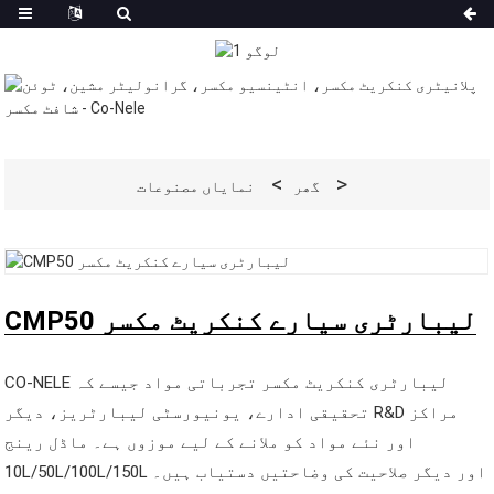
گھر
نمایاں مصنوعات
CMP50 لیبارٹری سیارے کنکریٹ مکسر
CO-NELE لیبارٹری کنکریٹ مکسر تجرباتی مواد جیسے کہ
تحقیقی ادارے، یونیورسٹی لیبارٹریز، دیگر R&D مراکز
اور نئے مواد کو ملانے کے لیے موزوں ہے۔ ماڈل رینج
10L/50L/100L/150L اور دیگر صلاحیت کی وضاحتیں دستیاب ہیں۔