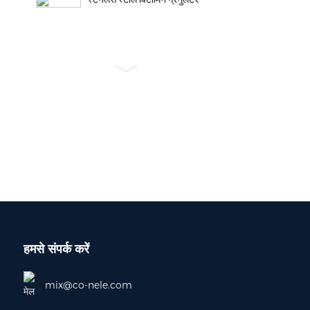
शुष्क इलेक्ट्रोड मिश्रण और पीटीएफई
फाइब्रोसिस मशीन
पीटीएफई ग्रैनुलेटर के लिए गहन मिक्सर
फाउंड्री सैंड मिक्सर
हमसे संपर्क करें
ग्रहीय रोटर रेत मिक्सर
mix@co-nele.com