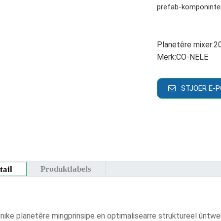
prefab-komponinte
Planetêre mixer:
20
Merk:
CO-NELE
STJOER E-P
Produktlabels
tail
unike planetêre mingprinsipe en optimalisearre struktureel ûnt