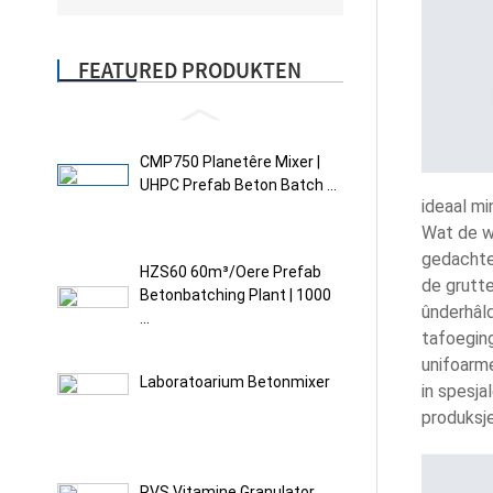
FEATURED PRODUKTEN
CMP750 Planetêre Mixer |
UHPC Prefab Beton Batch ...
ideaal m
Wat de w
gedachten
HZS60 60m³/oere Prefab
de grutte
Betonbatching Plant | 1000
ûnderhâl
...
tafoeging
unifoarme
Laboratoarium Betonmixer
in spesja
produksj
RVS Vitamine Granulator