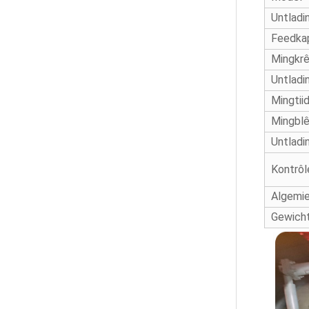
Untladi
Feedkap
Keramyske Materiaalmixers
Mingkrê
Untladi
Mingtii
Mingbl
Untlad
Kontrô
Algemie
Gewich