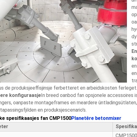
ma
op
oa
hy
dy
st
En
ko
en
en
tr
s de produksjeeffisjinsje ferbetteret en arbeidskosten ferleget
ere konfiguraasje
In breed oanbod fan opsjonele accessoires i
ngers, oanpaste montageframes en meardere ûntladingsútlaten, 
tapassingsfjilden en produksjescenario's.
ke spesifikaasjes fan CMP1500
Planetêre betonmixer
ter
Spesifika
CMP150