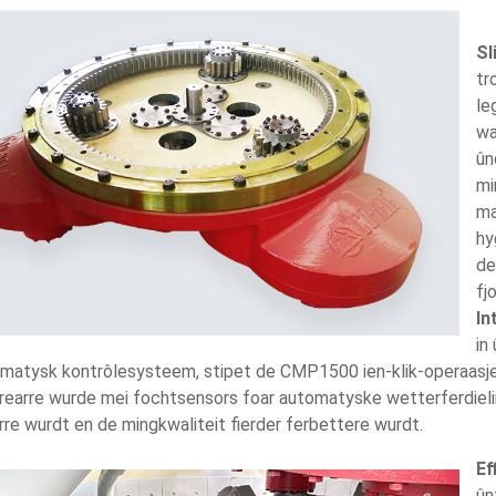
Sl
tr
le
wa
ûn
mi
ma
hy
de
fj
In
in
matysk kontrôlesysteem, stipet de CMP1500 ien-klik-operaasje,
rearre wurde mei fochtsensors foar automatyske wetterferdielin
re wurdt en de mingkwaliteit fierder ferbettere wurdt.
Ef
ûn