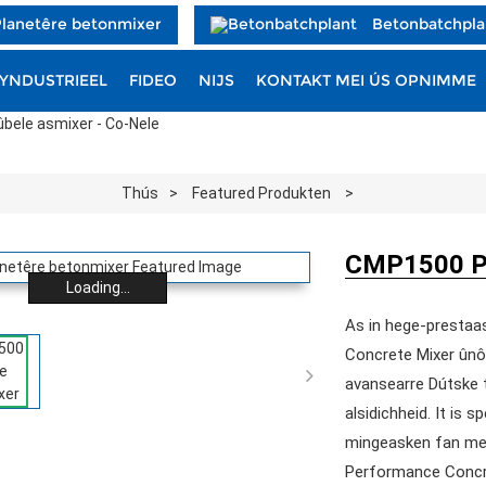
Planetêre betonmixer
Betonbatchpla
YNDUSTRIEEL
FIDEO
NIJS
KONTAKT MEI ÚS OPNIMME
Thús
Featured Produkten
CMP1500 Pl
Loading...
As in hege-prestaa
Concrete Mixer ûnôf

avansearre Dútske te
alsidichheid. It is
mingeasken fan mea
Performance Concre