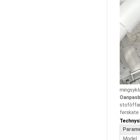
Betonbatchplant Foar
Dykstiennen
Betonmasine Foar
Bestrating Fan Bakstiennen
Misturador De Concreto
Planetário CMP1000
mingsyklu
Bentonyt Granulator Masine
Oanpasb
stofôffa
ferskate 
Technys
Yntinsive Mixer Granulator
Parame
Model