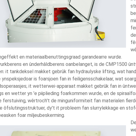
st
be
mi
fe
de
fê
wê
ingeffekt en materiaalbenuttingsgraad garandearre wurde.
urkberens en ûnderhâldberens oanbelanget, is de CMP1500 ûntw
: it tankdeksel makket gebrûk fan hydraulyske lifting, wat handic
 ynspeksjedoar is foarsjoen fan in feiligensschakelaar, wat soar
dsoperaasjes; it wetterwei-apparaat makket gebrûk fan in ûntwe
s en wetter yn 'e piiplieding foarkommen wurde, en de spiraalf
 ferstuiving, wêrtroch't de minguniformiteit fan materialen fier
le ôfslutingsstruktuer, dy't it probleem fan slurrylekkage en st
eeasken foar miljeubeskerming.
De
we