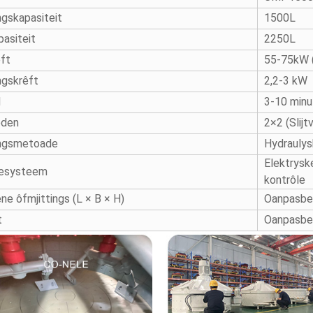
ngskapasiteit
1500L
asiteit
2250L
ft
55-75kW 
ngskrêft
2,2-3 kW
d
3-10 minu
êden
2×2 (Slijt
ingsmetoade
Hydraulys
Elektrysk
lesysteem
kontrôle
ne ôfmjittings (L × B × H)
Oanpasber
t
Oanpasber