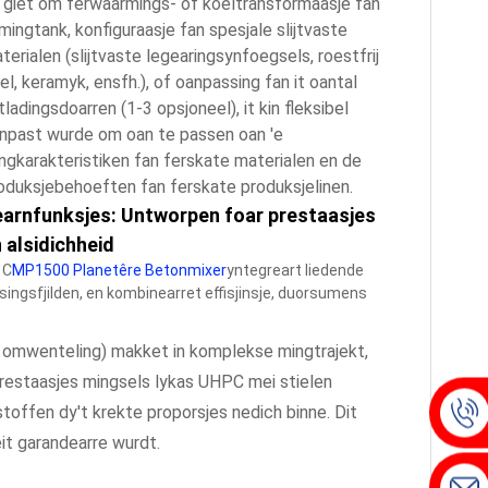
 giet om ferwaarmings- of koeltransformaasje fan
 mingtank, konfiguraasje fan spesjale slijtvaste
terialen (slijtvaste legearingsynfoegsels, roestfrij
iel, keramyk, ensfh.), of oanpassing fan it oantal
tladingsdoarren (1-3 opsjoneel), it kin fleksibel
npast wurde om oan te passen oan 'e
ngkarakteristiken fan ferskate materialen en de
oduksjebehoeften fan ferskate produksjelinen.
arnfunksjes: Untworpen foar prestaasjes
 alsidichheid
 C
MP1500 Planetêre Betonmixer
yntegreart liedende
ingsfjilden, en kombinearret effisjinsje, duorsumens
 omwenteling) makket in komplekse mingtrajekt,
prestaasjes mingsels lykas UHPC mei stielen
stoffen dy't krekte proporsjes nedich binne. Dit
eit garandearre wurdt.