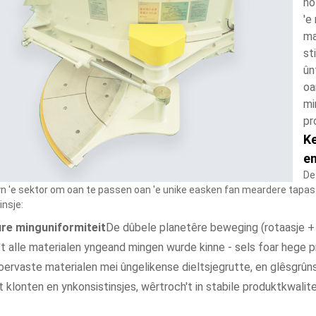
no
'e
ma
st
ûn
oa
mi
pr
Ke
en
De
yn 'e sektor om oan te passen oan 'e unike easken fan meardere tapass
insje:
re minguniformiteit
De dûbele planetêre beweging (rotaasje +
t alle materialen yngeand mingen wurde kinne - sels foar hege 
joervaste materialen mei ûngelikense dieltsjegrutte, en glêsgrûn
t klonten en ynkonsistinsjes, wêrtroch't in stabile produktkwalit