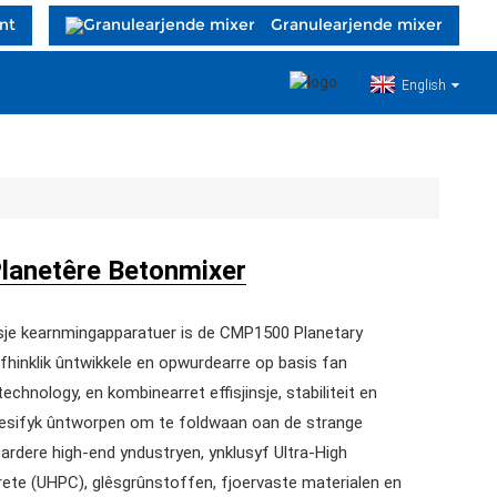
nt
Granulearjende mixer
English
anetêre Betonmixer
sje kearnmingapparatuer is de CMP1500 Planetary
hinklik ûntwikkele en opwurdearre op basis fan
chnology, en kombinearret effisjinsje, stabiliteit en
 spesifyk ûntworpen om te foldwaan oan de strange
rdere high-end yndustryen, ynklusyf Ultra-High
te (UHPC), glêsgrûnstoffen, fjoervaste materialen en