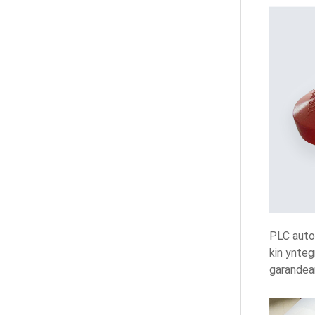
60m³/o Prefab Beton
Batching Plant Foar Beton ...
Fietnam 60m³/o
Betonbatchingplant Foar
Core Vibr ...
CO-NELE Leveret Hege-
Effisjinsje Betonnen
Piipmixer ...
PLC auto
Prefab Betonnen
kin ynteg
Muorrepanielen | Planetêre
garandear
Betonmi...