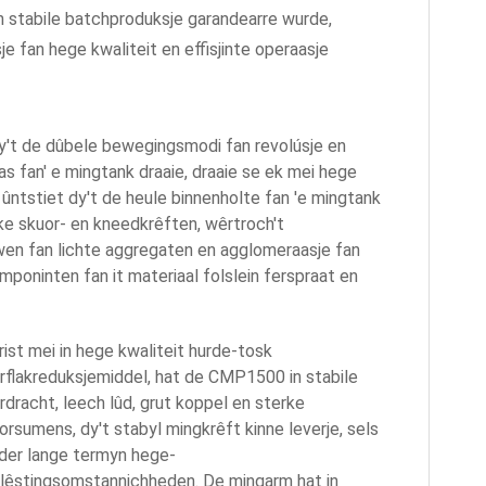
en stabile batchproduksje garandearre wurde,
e fan hege kwaliteit en effisjinte operaasje
y't de dûbele bewegingsmodi fan revolúsje en
as fan' e mingtank draaie, draaie se ek mei hege
ûntstiet dy't de heule binnenholte fan 'e mingtank
e skuor- en kneedkrêften, wêrtroch't
uwen fan lichte aggregaten en agglomeraasje fan
mponinten fan it materiaal folslein ferspraat en
rist mei in hege kwaliteit hurde-tosk
rflakreduksjemiddel, hat de CMP1500 in stabile
rdracht, leech lûd, grut koppel en sterke
orsumens, dy't stabyl mingkrêft kinne leverje, sels
der lange termyn hege-
lêstingsomstannichheden. De mingarm hat in