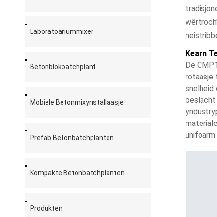
tradisjon
wêrtroch'
Laboratoariummixer
neistribb
Kearn Te
De CMP15
Betonblokbatchplant
rotaasje 
snelheid 
beslacht
Mobiele Betonmixynstallaasje
yndustryp
materiale
unifoarm
Prefab Betonbatchplanten
Kompakte Betonbatchplanten
Produkten