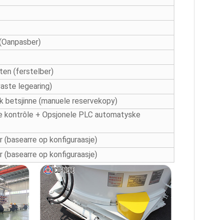
(Oanpasber)
ten (ferstelber)
vaste legearing)
k betsjinne (manuele reservekopy)
e kontrôle + Opsjonele PLC automatyske
 (basearre op konfiguraasje)
 (basearre op konfiguraasje)