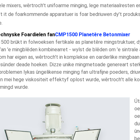
ele mixers, wêrtroch't unifoarme minging, lege materiaalresten 
t it de foarkommende apparatuer is foar bedriuwen dy't produksj
e.
chnyske Foardielen fan
CMP1500 Planetêre Betonmixer
00 brûkt in folwoeksen fertikale as planetêre mingstruktuer, d
fan 'e mingblêden kombinearret - wylst de blêden om 'e sintrale 
om har eigen as, wêrtroch't in komplekse en oarderlike mingbaan 
 sûnder deade hoeken. Dizze unike mingmetoade genereart sterk
roblemen lykas ûngelikense minging fan ultrafijne poeders, dri
n mei hege viskositeit effektyf oplost wurde, wêrtroch't alle ko
 mingd wurde.
Út
oe
oe
du
ûn
be