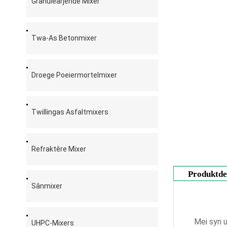
Granulearjende Mixer
Twa-As Betonmixer
Droege Poeiermortelmixer
Twillingas Asfaltmixers
Refraktêre Mixer
Produktde
Sânmixer
Mei syn 
UHPC-Mixers