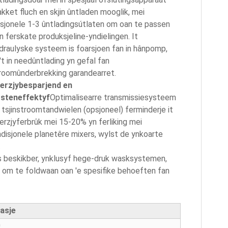
kket fluch en skjin ûntladen mooglik, mei
sjonele 1-3 ûntladingsútlaten om oan te passen
n ferskate produksjeline-yndielingen. It
draulyske systeem is foarsjoen fan in hânpomp,
't in needûntlading yn gefal fan
roomûnderbrekking garandearret.
erzjybesparjend en
steneffektyf
Optimalisearre transmissiesysteem
 tsjinstroomtandwielen (opsjoneel) ferminderje it
erzjyferbrûk mei 15-20% yn ferliking mei
adisjonele planetêre mixers, wylst de ynkoarte
.
s beskikber, ynklusyf hege-druk wasksystemen,
om te foldwaan oan 'e spesifike behoeften fan
asje
0