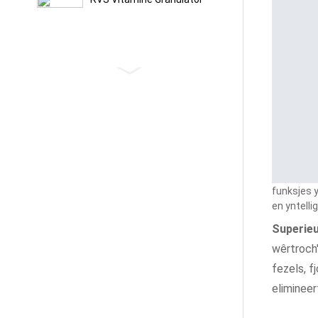
Droege Elektrodeming- En
PTFE-Fibrosemasine
Yntinsive Mixer Foar PTFE
Granulator
funksjes 
en yntellig
Gieterij Sânmixer
Superieu
wêrtroch'
fezels, f
Planetêre Rotorsânmixer
elimineer