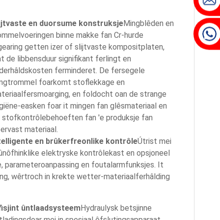
ijtvaste en duorsume konstruksje
Mingblêden en
ommelvoeringen binne makke fan Cr-hurde
gearing getten izer of slijtvaste kompositplaten,
t de libbensduur signifikant ferlingt en
derhâldskosten ferminderet. De fersegele
ngtrommel foarkomt stoflekkage en
teriaalfersmoarging, en foldocht oan de strange
giëne-easken foar it mingen fan glêsmateriaal en
 stofkontrôlebehoeften fan 'e produksje fan
oervast materiaal.
telligente en brûkerfreonlike kontrôle
Útrist mei
 ûnôfhinklike elektryske kontrôlekast en opsjoneel
 parameteroanpassing en foutalarmfunksjes. It
g, wêrtroch in krekte wetter-materiaalferhâlding
fisjint ûntlaadsysteem
Hydraulysk betsjinne
tladingsdoar mei in spesjaal ôfslutingsapparaat