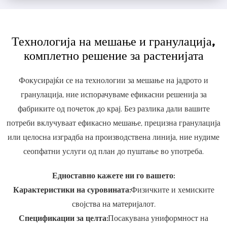
Технологија на мешање и гранулација,
комплетно решение за растенијата
Фокусирајќи се на технологии за мешање на јадрото и
гранулација, ние испорачуваме ефикасни решенија за
фабриките од почеток до крај. Без разлика дали вашите
потреби вклучуваат ефикасно мешање, прецизна гранулација
или целосна изградба на производствена линија, ние нудиме
сеопфатни услуги од план до пуштање во употреба.
Едноставно кажете ни го вашето:
Карактеристики на суровината:
Физичките и хемиските
својства на материјалот.
Спецификации за целта:
Посакувана униформност на