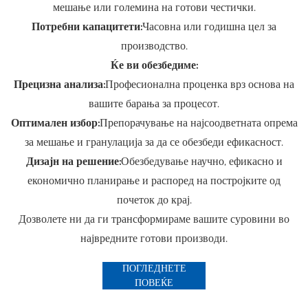
мешање или големина на готови честички.
Потребни капацитети:
Часовна или годишна цел за
производство.
Ќе ви обезбедиме:
Прецизна анализа:
Професионална проценка врз основа на
вашите барања за процесот.
Оптимален избор:
Препорачување на најсоодветната опрема
за мешање и гранулација за да се обезбеди ефикасност.
Дизајн на решение:
Обезбедување научно, ефикасно и
економично планирање и распоред на постројките од
почеток до крај.
Дозволете ни да ги трансформираме вашите суровини во
највредните готови производи.
ПОГЛЕДНЕТЕ
ПОВЕЌЕ