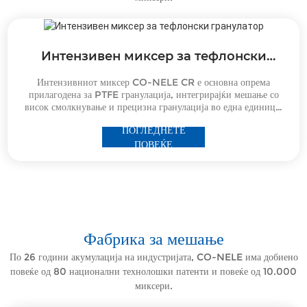
Интензивен миксер за тефлонски
гранулатор
Интензивниот миксер CO-NELE CR е основна опрема
прилагодена за PTFE гранулација, интегрирајќи мешање со
висок смолкнување и прецизна гранулација во една единица.
Како водечки модел од CO-NELE (20-годишен водечки
ПОГЛЕДНЕТЕ
производител и национално високотехнолошко претпријатие)
ПОВЕЌЕ
Фабрика за мешање
По 26 години акумулација на индустријата, CO-NELE има добиено
повеќе од 80 национални технолошки патенти и повеќе од 10.000
миксери.