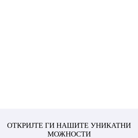
1
3
Национален стандард
Производствена база
+
+
20
80
искуства во индустријата
Земји за извоз
+
10000
Глобални корисници
ОТКРИЈТЕ ГИ НАШИТЕ УНИКАТНИ
МОЖНОСТИ