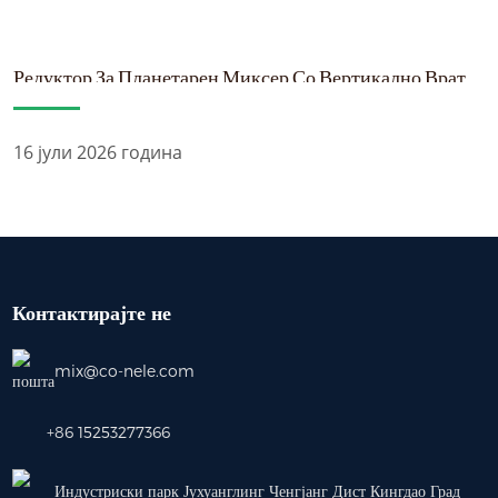
Редуктор За Планетарен Миксер Со Вертикално Вратило | I...
16 јули 2026 година
Контактирајте не
mix@co-nele.com
+86 15253277366
Индустриски парк Јухуанглинг Ченгјанг Дист Кингдао Град