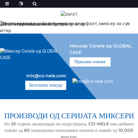
Миксер Conele од GLOBAL
CASE
Прикажи повеќе
mix@co-nele.com
Бесплатна понуда
ПРОИЗВОДИ ОД СЕРИЈАТА МИКСЕРИ
По 26 години акумулација на индустријата, CO-NELE има добиено
повеќе од 80 национални технолошки патенти и повеќе од 10.000
миксери.