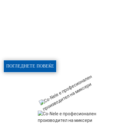
мешалки со вертикално вратило, мешалки со двојно вратило,
мешалки за сув малтер, мешалки за асфалт и комплетни
производствени решенија. CO-NELE е водечки производител во
покраината Шандонг, кој го предводи пазарниот удел на планетарни
мешалки за бетон и поставува индустриски стандарди. CO-NELE
стана авторитет за опрема за индустриско мешање и мешање во
серии во бројни индустрии.
ПОГЛЕДНЕТЕ ПОВЕЌЕ