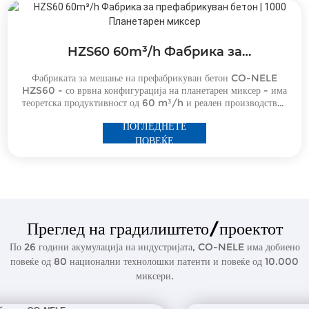
HZS60 60m³/h Фабрика за
префабрикуван бетон | 1000
Фабриката за мешање на префабрикуван бетон CO-NELE
Планетарен миксер
HZS60 - со врвна конфигурација на планетарен миксер - има
теоретска продуктивност од 60 m³/h и реален производствен
капацитет од 30 m³/h. Нејзината основна единица е
ПОГЛЕДНЕТЕ
планетарната мешалка за бетон со вертикално вратило
CMP1000.
ПОВЕЌЕ
Преглед на градилиштето/проектот
По 26 години акумулација на индустријата, CO-NELE има добиено
повеќе од 80 национални технолошки патенти и повеќе од 10.000
миксери.