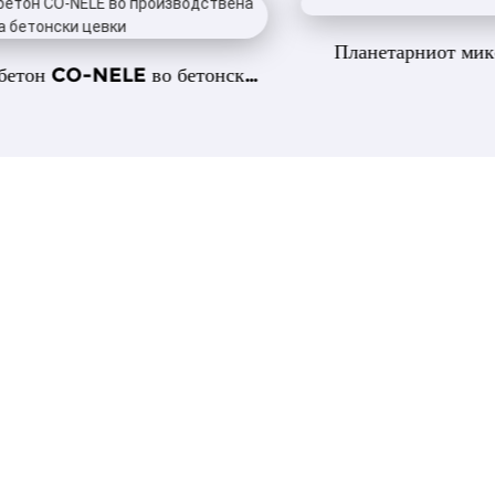
Планетарниот миксер CO-NELE го п
 бетонски
огноотпорниот бри...
ЗА КО-НЕЛЕ
Co-Nele е професионален
производител на миксери
CO-NELE Machinery Equipment Co., Ltd. е специјализирана за
истражување, развој, производство и продажба на опрема за
мешање, гранулирање и премачкување. Од 2004 година, тесно
соработуваме со над 10.000 клиенти ширум светот, обезбедувајќи
им интензивни мешалки, гранулатори за мешање, планетарни