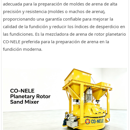
adecuada para la preparación de moldes de arena de alta
precisión y resistencia (moldes o machos de arena),
proporcionando una garantía confiable para mejorar la
calidad de la fundición y reducir los índices de desperdicio en
las fundiciones. Es la mezcladora de arena de rotor planetario
CO-NELE preferida para la preparación de arena en la
fundición moderna.
 Dosificación De Hormigón
Mezcladora De Hormigón De
Granu
cado HZS60 De 60 M³/h |
Laboratorio
1000 ...