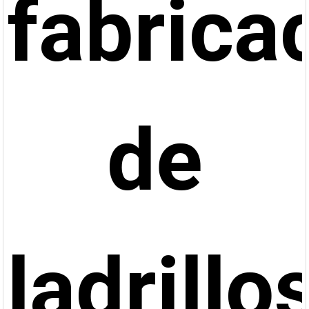
fabrica
de
ladrillo