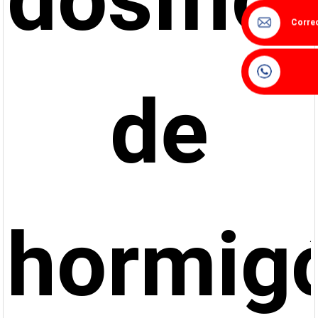
Correo
de
hormig