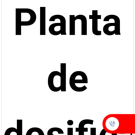
Planta
de
dosific