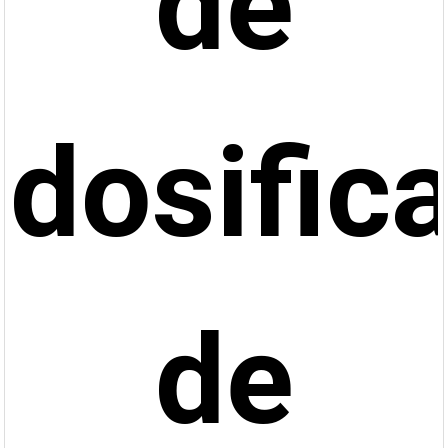
de
dosific
de