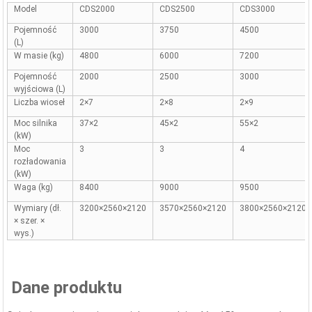
Model
CDS2000
CDS2500
CDS3000
Pojemność
3000
3750
4500
(L)
W masie (kg)
4800
6000
7200
Pojemność
2000
2500
3000
wyjściowa (L)
Liczba wioseł
2×7
2×8
2×9
Moc silnika
37×2
45×2
55×2
(kW)
Moc
3
3
4
rozładowania
(kW)
Waga (kg)
8400
9000
9500
Wymiary (dł.
3200×2560×2120
3570×2560×2120
3800×2560×2120
× szer. ×
wys.)
Dane produktu