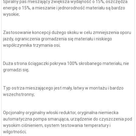
Spiralny pas mieszający zwiększa wydajność o 15%, oszczędza
energię o 15%, a mieszanie i jednorodność materiału są bardzo
ytwórnia Betonu
Betoniarka Laboratoryjna
Gr
wysokie;
brykowanego HZS60 O
ości 60 M³/h | 1000 ...
Zastosowanie koncepcji dużego skoku w celu zmniejszenia oporu
jazdy, ograniczenia gromadzenia się materiału i niskiego
współczynnika trzymania osi;
Duża strona ściągaczki pokrywa 100% skrobanego materiału, nie
gromadzi się;
Typ ostrza mieszającego jest mały, łatwy w montażu i bardzo
wszechstronny;
Opcjonalny oryginalny włoski reduktor, oryginalna niemiecka
automatyczna pompa smarująca, urządzenie do czyszczenia pod
wysokim ciśnieniem, system testowania temperatury i
wilgotności;