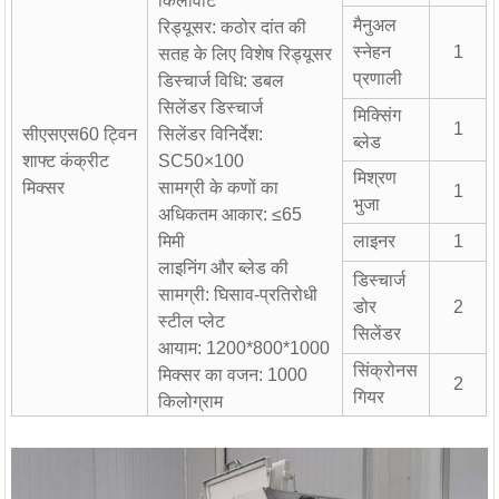
किलोवाट
मैनुअल
रिड्यूसर: कठोर दांत की
स्नेहन
1
सतह के लिए विशेष रिड्यूसर
प्रणाली
डिस्चार्ज विधि: डबल
सिलेंडर डिस्चार्ज
मिक्सिंग
1
सीएसएस60 ट्विन
सिलेंडर विनिर्देश:
ब्लेड
शाफ्ट कंक्रीट
SC50×100
मिश्रण
मिक्सर
सामग्री के कणों का
1
भुजा
अधिकतम आकार: ≤65
मिमी
लाइनर
1
लाइनिंग और ब्लेड की
डिस्चार्ज
सामग्री: घिसाव-प्रतिरोधी
डोर
2
स्टील प्लेट
सिलेंडर
आयाम: 1200*800*1000
सिंक्रोनस
मिक्सर का वजन: 1000
2
गियर
किलोग्राम
घंटा प्रीकास्ट कंक्रीट बैचिंग
प्रयोगशाला कंक्रीट मिक्सर
स