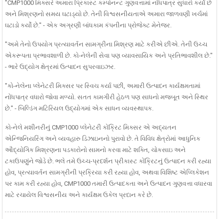
"CMP1000 મિક્સરે અમારા પ્રિકાસ્ટ કમ્પોનન્ટ ગુણવત્તામાં નોંધપાત્ર સુધારો કર્યો છે
અને મિશ્રણનો સમય ઘટાડ્યો છે. તેની વિશ્વસનીયતાએ અમારા જાળવણી ખર્ચમાં
ઘટાડો કર્યો છે." - એક અગ્રણી બાંધકામ કંપનીના પ્રોજેક્ટ મેનેજર.
"અમે તેનો ઉપયોગ પ્રત્યાવર્તન સામગ્રીના મિશ્રણ માટે કરીએ છીએ. તેની ઉચ્ચ
એકરૂપતા પ્રભાવશાળી છે. કો-નેલેની સેવા પણ વ્યાવસાયિક અને પ્રતિભાવશીલ છે."
- ભારે ઉદ્યોગ ક્ષેત્રમાં ઉત્પાદન સુપરવાઇઝર.
"કો-નેલેના પ્લેનેટરી મિક્સર પર સ્વિચ કર્યા પછી, અમારી ઉત્પાદન કાર્યક્ષમતામાં
નોંધપાત્ર વધારો જોવા મળ્યો. સતત કામગીરી હેઠળ પણ સાધનો મજબૂત અને સ્થિર
છે." - બિલ્ડિંગ મટિરિયલ ઉદ્યોગમાં એક સાધન વ્યવસ્થાપક.
કો-નેલે મશીનરીનું CMP1000 પ્લેનેટરી કોંક્રિટ મિક્સર એ અદ્યતન
એન્જિનિયરિંગ અને વ્યવહારુ ડિઝાઇનનો પુરાવો છે. તે વિવિધ ક્ષેત્રોમાં આધુનિક
ઔદ્યોગિક મિશ્રણના પડકારોનો સામનો કરવા માટે શક્તિ, ચોકસાઇ અને
ટકાઉપણુંને જોડે છે. ભલે તમે ઉચ્ચ-પ્રદર્શન પ્રીકાસ્ટ કોંક્રિટનું ઉત્પાદન કરી રહ્યા
હોવ, પ્રત્યાવર્તન સામગ્રીની પ્રક્રિયા કરી રહ્યા હોવ, અથવા વિશિષ્ટ એપ્લિકેશન
પર કામ કરી રહ્યા હોવ, CMP1000 તમારી ઉત્પાદકતા અને ઉત્પાદન ગુણવત્તા વધારવા
માટે રચાયેલ વિશ્વસનીય અને કાર્યક્ષમ ઉકેલ પ્રદાન કરે છે.