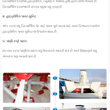
ચિંગ પ્લાન્ટ | 1000 ...
ડિસ્ચાર્જિંગ દરવાજો હાઇડ્રોલિક, ન્યુમેટિક અથવા હાથ દ્વારા ખોલી શકાય છે.
ડિસ્ચાર્જિંગ દરવાજાની સંખ્યા વધુમાં વધુ ત્રણ છે.
૪. હાઇડ્રોલિક પાવર યુનિટ
એક કરતાં વધુ ડિસ્ચાર્જિંગ ગેટ માટે પાવર પૂરો પાડવા માટે ખાસ ડિઝાઇન કરાયેલ
હાઇડ્રોલિક પાવર યુનિટનો ઉપયોગ થાય છે.
૫. પાણી સ્પ્રે પાઇપ
છંટકાવ કરતા પાણીના વાદળ વધુ વિસ્તારને આવરી શકે છે અને મિશ્રણને વધુ
એકરૂપ પણ બનાવી શકે છે.