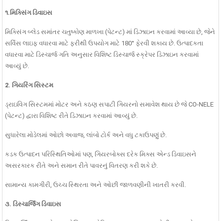
૧.મિક્સિંગ ડિવાઇસ
મિક્સિંગ બ્લેડ સમાંતર ચતુષ્કોણ માળખા (પેટન્ટ) માં ડિઝાઇન કરવામાં આવ્યા છે, જેને
સર્વિસ લાઇફ વધારવા માટે ફરીથી ઉપયોગ માટે 180° ફેરવી શકાય છે. ઉત્પાદકતા
વધારવા માટે ડિસ્ચાર્જ ગતિ અનુસાર વિશિષ્ટ ડિસ્ચાર્જ સ્ક્રેપર ડિઝાઇન કરવામાં
આવ્યું છે.
2. ગિયરિંગ સિસ્ટમ
ડ્રાઇવિંગ સિસ્ટમમાં મોટર અને કઠણ સપાટી ગિયરનો સમાવેશ થાય છે જે CO-NELE
(પેટન્ટ) દ્વારા વિશિષ્ટ રીતે ડિઝાઇન કરવામાં આવ્યું છે.
સુધારેલા મોડેલમાં ઓછો અવાજ, લાંબો ટોર્ક અને વધુ ટકાઉપણું છે.
કડક ઉત્પાદન પરિસ્થિતિઓમાં પણ, ગિયરબોક્સ દરેક મિક્સ એન્ડ ડિવાઇસને
અસરકારક રીતે અને સમાન રીતે પાવરનું વિતરણ કરી શકે છે.
સામાન્ય કામગીરી, ઉચ્ચ સ્થિરતા અને ઓછી જાળવણીની ખાતરી કરવી.
૩. ડિસ્ચાર્જિંગ ડિવાઇસ
³/કલાક પ્રીકાસ્ટ કોંક્રિટ
લેબોરેટરી કોંક્રિટ મિક્સર
સ્ટેન