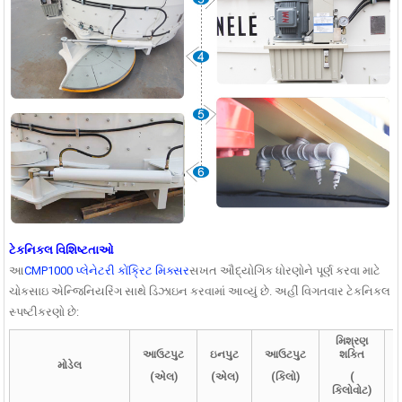
ટેકનિકલ વિશિષ્ટતાઓ
આ
CMP1000 પ્લેનેટરી કોંક્રિટ મિક્સર
સખત ઔદ્યોગિક ધોરણોને પૂર્ણ કરવા માટે
ચોકસાઇ એન્જિનિયરિંગ સાથે ડિઝાઇન કરવામાં આવ્યું છે. અહીં વિગતવાર ટેકનિકલ
સ્પષ્ટીકરણો છે:
મિશ્રણ
આઉટપુટ
ઇનપુટ
આઉટપુટ
શક્તિ
મોડેલ
(એલ)
(એલ)
(કિલો)
(
કિલોવોટ)