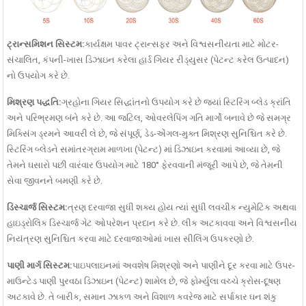
ટ્રાન્સમિશન સિસ્ટમ:
કાર્યક્ષમ પાવર ટ્રાન્સફર અને વિશ્વસનીયતા માટે મોટર-
સંચાલિત, કંપની-ખાસ ડિઝાઇન કરેલા હાર્ડ ગિયર રીડ્યુસર (પેટન્ટ કરેલ ઉત્પાદન)
નો ઉપયોગ કરે છે.
મિશ્રણ પદ્ધતિ:
ગ્રહોના ગિયર સિદ્ધાંતનો ઉપયોગ કરે છે જ્યાં સ્ટિરિંગ બ્લેડ ક્રાંતિ
અને પરિભ્રમણ બંને કરે છે. આ જટિલ, ઓવરલેપિંગ ગતિ માર્ગો બનાવે છે જે સમગ્ર
મિક્સિંગ ડ્રમને આવરી લે છે, જે સંપૂર્ણ, ડેડ-એંગલ-મુક્ત મિશ્રણ સુનિશ્ચિત કરે છે.
સ્ટિરિંગ બ્લેડને સમાંતરગ્રામ માળખા (પેટન્ટ) માં ડિઝાઇન કરવામાં આવ્યા છે, જે
તેમને ઘસારો પછી વારંવાર ઉપયોગ માટે 180° ફેરવવાની મંજૂરી આપે છે, જે તેમની
સેવા જીવનને બમણી કરે છે.
ડિસ્ચાર્જ સિસ્ટમ:
ત્રણ દરવાજા સુધી શક્ય હોય ત્યાં સુધી લવચીક ન્યુમેટિક અથવા
હાઇડ્રોલિક ડિસ્ચાર્જ ગેટ ઓપરેશન પ્રદાન કરે છે. લીક અટકાવવા અને વિશ્વસનીય
નિયંત્રણ સુનિશ્ચિત કરવા માટે દરવાજાઓમાં ખાસ સીલિંગ ઉપકરણો છે.
પાણી માર્ગ સિસ્ટમ:
પાઇપલાઇનમાં અવશેષ મિશ્રણો અને પાણીને દૂર કરવા માટે ઉપર-
માઉન્ટેડ પાણી પુરવઠા ડિઝાઇન (પેટન્ટ) શામેલ છે, જે ફોર્મ્યુલા વચ્ચે ક્રોસ-દૂષણ
અટકાવે છે. તે બારીક, સમાન ઝાકળ અને વિશાળ કવરેજ માટે સર્પાકાર ઘન શંકુ