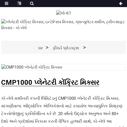
ઘર
ફીચર્ડ પ્રોડક્ટ્સ
CMP1000 પ્લેનેટરી કોંક્રિટ મિક્સર
કો-નેલે મશીનરી કંપની લિમિટેડનું CMP1000 પ્લેનેટરી કોંક્રિટ મિક્સર,
માંગણીવાળા ઔદ્યોગિક એપ્લિકેશનો માટે રચાયેલ અત્યાધુનિક મિશ્રણ
ટેકનોલોજીનું પ્રતિનિધિત્વ કરે છે. 20 વર્ષનો ઉદ્યોગ અનુભવ અને 80+
દેશો અને પ્રદેશોમાં નિકાસ કરતી વૈશ્વિક હાજરી સાથે, કો-નેલે આ