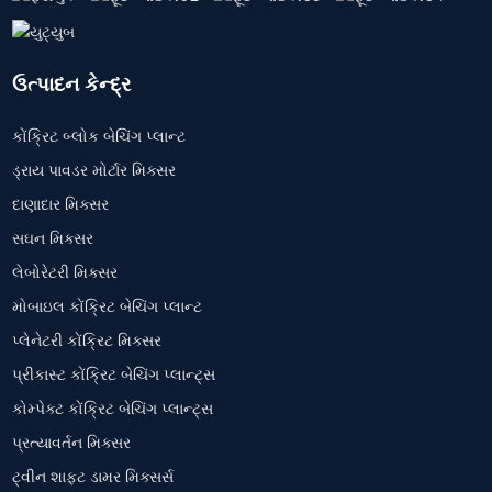
ઉત્પાદન કેન્દ્ર
કોંક્રિટ બ્લોક બેચિંગ પ્લાન્ટ
ડ્રાય પાવડર મોર્ટાર મિક્સર
દાણાદાર મિક્સર
સઘન મિક્સર
લેબોરેટરી મિક્સર
મોબાઇલ કોંક્રિટ બેચિંગ પ્લાન્ટ
પ્લેનેટરી કોંક્રિટ મિક્સર
પ્રીકાસ્ટ કોંક્રિટ બેચિંગ પ્લાન્ટ્સ
કોમ્પેક્ટ કોંક્રિટ બેચિંગ પ્લાન્ટ્સ
પ્રત્યાવર્તન મિક્સર
ટ્વીન શાફ્ટ ડામર મિક્સર્સ