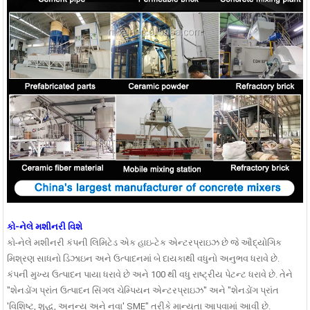
કો-નેલે મશીનરી વિશે
કો-નેલે મશીનરી કંપની લિમિટેડ એક હાઇ-ટેક એન્ટરપ્રાઇઝ છે જે ઔદ્યોગિક
મિશ્રણ સાધનો ડિઝાઇન અને ઉત્પાદનમાં બે દાયકાથી વધુનો અનુભવ ધરાવે છે.
કંપની મુખ્ય ઉત્પાદન પાયા ધરાવે છે અને 100 થી વધુ રાષ્ટ્રીય પેટન્ટ ધરાવે છે. તેને
"શેનડોંગ પ્રાંત ઉત્પાદન સિંગલ ચેમ્પિયન એન્ટરપ્રાઇઝ" અને "શેનડોંગ પ્રાંત
'વિશિષ્ટ, શુદ્ધ, અનન્ય અને નવા' SME" તરીકે માન્યતા આપવામાં આવી છે.