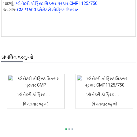
પાછલું:
પ્લેનેટરી કોંક્રિટ મિક્સર પ્રકાર CMP1125/750
આગળ:
CMP1500 પ્લેનેટરી કોંક્રિટ મિક્સર
સંબંધિત વસ્તુઓ
પ્લેનેટરી કોંક્રિટ મિક્સર પ્રકાર CMP
પ્લેનેટરી કોંક્રિટ મિક્સર પ્રકાર CMP1125/750
વિગતવાર જુઓ
વિગતવાર જુઓ