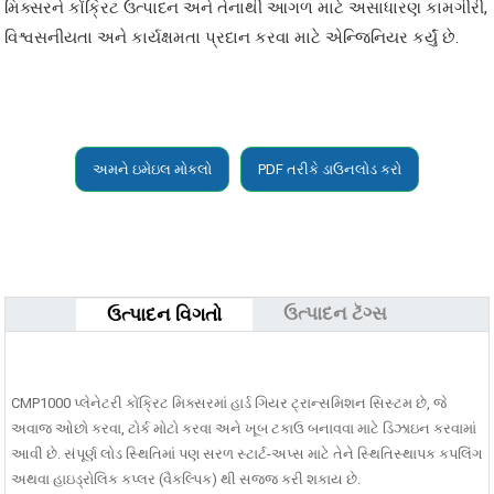
મિક્સરને કોંક્રિટ ઉત્પાદન અને તેનાથી આગળ માટે અસાધારણ કામગીરી,
વિશ્વસનીયતા અને કાર્યક્ષમતા પ્રદાન કરવા માટે એન્જિનિયર કર્યું છે.
અમને ઇમેઇલ મોકલો
PDF તરીકે ડાઉનલોડ કરો
ઉત્પાદન ટૅગ્સ
ઉત્પાદન વિગતો
CMP1000 પ્લેનેટરી કોંક્રિટ મિક્સરમાં હાર્ડ ગિયર ટ્રાન્સમિશન સિસ્ટમ છે, જે
અવાજ ઓછો કરવા, ટોર્ક મોટો કરવા અને ખૂબ ટકાઉ બનાવવા માટે ડિઝાઇન કરવામાં
આવી છે. સંપૂર્ણ લોડ સ્થિતિમાં પણ સરળ સ્ટાર્ટ-અપ્સ માટે તેને સ્થિતિસ્થાપક કપલિંગ
અથવા હાઇડ્રોલિક કપ્લર (વૈકલ્પિક) થી સજ્જ કરી શકાય છે.