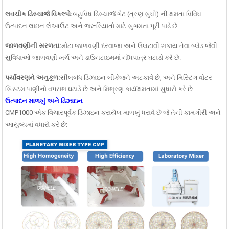
લવચીક ડિસ્ચાર્જ વિકલ્પો:
બહુવિધ ડિસ્ચાર્જ ગેટ (ત્રણ સુધી) ની ક્ષમતા વિવિધ
ઉત્પાદન લાઇન લેઆઉટ અને જરૂરિયાતો માટે સુગમતા પૂરી પાડે છે.
જાળવણીની સરળતા:
મોટા જાળવણી દરવાજા અને ઉલટાવી શકાય તેવા બ્લેડ જેવી
સુવિધાઓ જાળવણી ખર્ચ અને ડાઉનટાઇમમાં નોંધપાત્ર ઘટાડો કરે છે.
પર્યાવરણને અનુકૂળ:
સીલબંધ ડિઝાઇન લીકેજને અટકાવે છે, અને મિસ્ટિંગ વોટર
સિસ્ટમ પાણીનો વપરાશ ઘટાડે છે અને મિશ્રણ કાર્યક્ષમતામાં સુધારો કરે છે.
ઉત્પાદન માળખું અને ડિઝાઇન
CMP1000 એક વિચારપૂર્વક ડિઝાઇન કરાયેલ માળખું ધરાવે છે જે તેની કામગીરી અને
આયુષ્યમાં વધારો કરે છે: