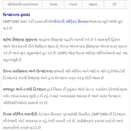
સીએમપી૧૫૦૦/૧૦૦૦
૧૦૦૦
૧૫૦૦
૨૪૦૦
37
ઉત્પાદનના ફાયદા
CMP1000 પસંદ કરી રહ્યા છીએ
પ્લેનેટરી કોંક્રિટ મિક્સર
અસંખ્ય મૂર્ત લાભો પૂરા
પાડે છે:
શ્રેષ્ઠ મિશ્રણ ગુણવત્તા:
ગ્રહોના મિશ્રણ પદ્ધતિ ખાતરી કરે છે કે સામગ્રી હિંસક
અને એકસરખી રીતે મિશ્રિત થાય છે, ઉચ્ચ એકરૂપતા (મિશ્રણ એકરૂપતા) પ્રાપ્ત
કરે છે અને મૃત ખૂણાઓને દૂર કરે છે. UHPC જેવા ઉચ્ચ-અંતિમ એપ્લિકેશનો માટે આ
મહત્વપૂર્ણ છે.
ઉચ્ચ કાર્યક્ષમતા અને ઉત્પાદકતા:
વાજબી ગતિ મેચિંગ અને જટિલ ગતિ (ટ્રેજેક્ટોરી
ડિઝાઇન) ઝડપી મિશ્રણ અને ટૂંકા ઉત્પાદન ચક્ર તરફ દોરી જાય છે.
મજબૂત અને ટકાઉ ડિઝાઇન:
હાર્ડ ગિયર રીડ્યુસર અને પેટન્ટ કરાયેલ પેરેલલોગ્રામ
બ્લેડ લાંબા સમય સુધી ટકી રહે તે માટે બનાવવામાં આવ્યા છે અને કઠોર ઉત્પાદન
પરિસ્થિતિઓનો સામનો કરે છે.
ઉત્તમ સીલિંગ કામગીરી:
કેટલાક મિક્સર પ્રકારોથી વિપરીત, CMP1000 ની ડિઝાઇન
લીકેજની કોઈ સમસ્યા ન રહે તેની ખાતરી કરે છે, કાર્યક્ષેત્રને સ્વચ્છ રાખે છે અને
સામગ્રીનો કચરો ઘટાડે છે.