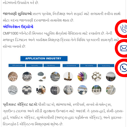
નોઝલનો ઉપયોગ કરે છે.
જાળવણી સુવિધાઓ:
સરળ પ્રવેશ, નિરીક્ષણ અને સફાઈ માટે સલામતી સ્વીચ સાથે
મોટા કદના જાળવણી દરવાજાનો સમાવેશ થાય છે.
એપ્લિકેશન ઉદ્યોગો
CMP1000 પ્લેનેટરી મિક્સર બહુવિધ ક્ષેત્રોમાં વૈવિધ્યતા માટે રચાયેલ છે. તેની
મજબૂત ડિઝાઇન અને કાર્યક્ષમ મિશ્રણ ક્રિયા તેને વિવિધ પ્રકારની સામગ્રી માટે
યોગ્ય બનાવે છે:
પ્રીકાસ્ટ કોંક્રિટ ઘટકો:
પીસી ઘટકો, થાંભલાઓ, સ્લીપર્સ, સબવે સેગમેન્ટ્સ,
ગ્રાઉન્ડ ટાઇલ્સ અને સીડી સુરક્ષાના ઉત્પાદન માટે આદર્શ. તે ડ્રાય-હાર્ડ, સેમી-ડ્રાય-
હાર્ડ, પ્લાસ્ટિક કોંક્રિટ, યુએચપીસી (અલ્ટ્રા-હાઇ પર્ફોર્મન્સ કોંક્રિટ), અને ફાઇબર-
રિઇનફોર્સ્ડ કોંક્રિટના મિશ્રણમાં શ્રેષ્ઠ છે.