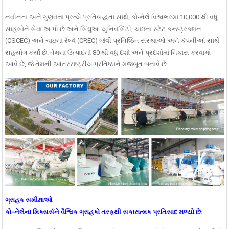
નવીનતા અને ગુણવત્તા પ્રત્યે પ્રતિબદ્ધતા સાથે, કો-નેલે વિશ્વભરમાં 10,000 થી વધુ
સાહસોને સેવા આપી છે અને સિંઘુઆ યુનિવર્સિટી, ચાઇના સ્ટેટ કન્સ્ટ્રક્શન
(CSCEC) અને ચાઇના રેલ્વે (CREC) જેવી પ્રતિષ્ઠિત સંસ્થાઓ અને કંપનીઓ સાથે
સહયોગ કર્યો છે. તેમના ઉત્પાદનો 80 થી વધુ દેશો અને પ્રદેશોમાં નિકાસ કરવામાં
આવે છે, જે તેમની આંતરરાષ્ટ્રીય પ્રતિષ્ઠાને મજબૂત બનાવે છે.
ગ્રાહક સમીક્ષાઓ
કો-નેલેના મિક્સર્સને વૈશ્વિક ગ્રાહકો તરફથી સકારાત્મક પ્રતિસાદ મળ્યો છે: