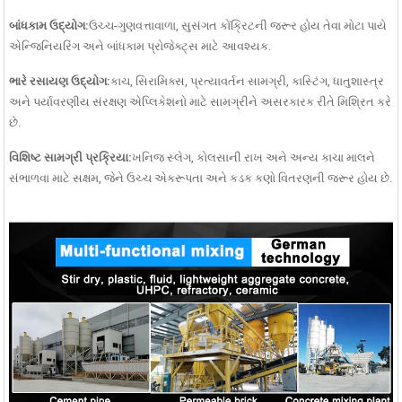
બાંધકામ ઉદ્યોગ:
ઉચ્ચ-ગુણવત્તાવાળા, સુસંગત કોંક્રિટની જરૂર હોય તેવા મોટા પાયે
એન્જિનિયરિંગ અને બાંધકામ પ્રોજેક્ટ્સ માટે આવશ્યક.
ભારે રસાયણ ઉદ્યોગ:
કાચ, સિરામિક્સ, પ્રત્યાવર્તન સામગ્રી, કાસ્ટિંગ, ધાતુશાસ્ત્ર
અને પર્યાવરણીય સંરક્ષણ એપ્લિકેશનો માટે સામગ્રીને અસરકારક રીતે મિશ્રિત કરે
છે.
વિશિષ્ટ સામગ્રી પ્રક્રિયા:
ખનિજ સ્લેગ, કોલસાની રાખ અને અન્ય કાચા માલને
સંભાળવા માટે સક્ષમ, જેને ઉચ્ચ એકરૂપતા અને કડક કણો વિતરણની જરૂર હોય છે.