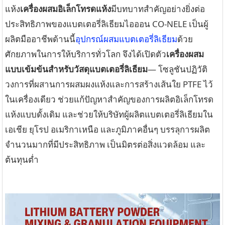
แห้ง
เครื่องผสมอิเล็กโทรดแห้ง
มีบทบาทสำคัญอย่างยิ่งต่อ
ประสิทธิภาพของแบตเตอรี่ลิเธียมไอออน CO-NELE เป็นผู้
ผลิตมืออาชีพด้านนี้
อุปกรณ์ผสมแบตเตอรี่ลิเธียม
ด้วย
ศักยภาพในการให้บริการทั่วโลก จึงได้เปิดตัว
เครื่องผสม
แบบเข้มข้นสำหรับวัสดุแบตเตอรี่ลิเธียม
— โซลูชันปฏิวัติ
วงการที่ผสานการผสมผงแห้งและการสร้างเส้นใย PTFE ไว้
ในเครื่องเดียว ช่วยแก้ปัญหาสำคัญของการผลิตอิเล็กโทรด
แห้งแบบดั้งเดิม และช่วยให้บริษัทผู้ผลิตแบตเตอรี่ลิเธียมใน
เอเชีย ยุโรป อเมริกาเหนือ และภูมิภาคอื่นๆ บรรลุการผลิต
จำนวนมากที่มีประสิทธิภาพ เป็นมิตรต่อสิ่งแวดล้อม และ
ต้นทุนต่ำ
งงานผสมคอนกรีตสำเร็จรูป
เครื่องผสมคอนกรีตสำหรับห้องปฏิบัติ
เ