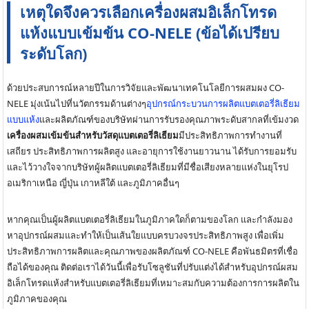
เหตุใดจึงควรเลือกเครื่องผสมอิเล็กโทรด
แห้งแบบเข้มข้น CO-NELE (ข้อได้เปรียบ
ระดับโลก)
ด้วยประสบการณ์หลายปีในการวิจัยและพัฒนาเทคโนโลยีการผสมผง CO-
NELE มุ่งเน้นไปที่นวัตกรรมด้านต่างๆ
อุปกรณ์กระบวนการผลิตแบตเตอรี่ลิเธียม
แบบแห้ง
และผลิตภัณฑ์ของบริษัทผ่านการรับรองคุณภาพระดับสากลที่เข้มงวด
เครื่องผสมเข้มข้นสำหรับวัสดุแบตเตอรี่ลิเธียม
มีประสิทธิภาพการทำงานที่
เสถียร ประสิทธิภาพการผลิตสูง และอายุการใช้งานยาวนาน ได้รับการยอมรับ
และไว้วางใจจากบริษัทผู้ผลิตแบตเตอรี่ลิเธียมที่มีชื่อเสียงหลายแห่งในยุโรป
อเมริกาเหนือ ญี่ปุ่น เกาหลีใต้ และภูมิภาคอื่นๆ
หากคุณเป็นผู้ผลิตแบตเตอรี่ลิเธียมในภูมิภาคใดก็ตามของโลก และกำลังมอง
หาอุปกรณ์ผสมและทำให้เป็นเส้นใยแบบครบวงจรประสิทธิภาพสูง เพื่อเพิ่ม
ประสิทธิภาพการผลิตและคุณภาพของผลิตภัณฑ์ CO-NELE คือพันธมิตรที่เชื่อ
ถือได้ของคุณ ติดต่อเราได้วันนี้เพื่อรับโซลูชันที่ปรับแต่งได้สำหรับอุปกรณ์ผสม
อิเล็กโทรดแห้งสำหรับแบตเตอรี่ลิเธียมที่เหมาะสมกับความต้องการการผลิตใน
ภูมิภาคของคุณ