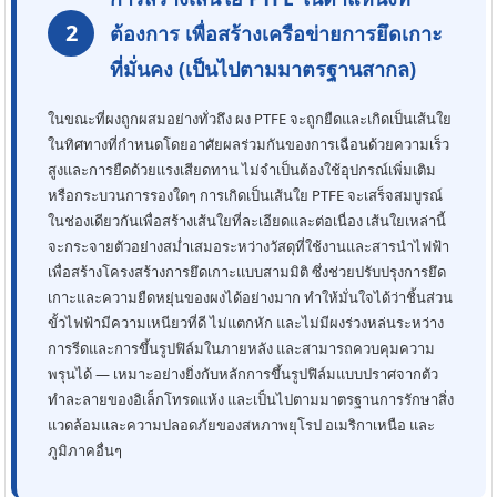
2
ต้องการ เพื่อสร้างเครือข่ายการยึดเกาะ
ที่มั่นคง (เป็นไปตามมาตรฐานสากล)
ในขณะที่ผงถูกผสมอย่างทั่วถึง ผง PTFE จะถูกยืดและเกิดเป็นเส้นใย
ในทิศทางที่กำหนดโดยอาศัยผลร่วมกันของการเฉือนด้วยความเร็ว
สูงและการยืดด้วยแรงเสียดทาน ไม่จำเป็นต้องใช้อุปกรณ์เพิ่มเติม
หรือกระบวนการรองใดๆ การเกิดเป็นเส้นใย PTFE จะเสร็จสมบูรณ์
ในช่องเดียวกันเพื่อสร้างเส้นใยที่ละเอียดและต่อเนื่อง เส้นใยเหล่านี้
จะกระจายตัวอย่างสม่ำเสมอระหว่างวัสดุที่ใช้งานและสารนำไฟฟ้า
เพื่อสร้างโครงสร้างการยึดเกาะแบบสามมิติ ซึ่งช่วยปรับปรุงการยึด
เกาะและความยืดหยุ่นของผงได้อย่างมาก ทำให้มั่นใจได้ว่าชิ้นส่วน
ขั้วไฟฟ้ามีความเหนียวที่ดี ไม่แตกหัก และไม่มีผงร่วงหล่นระหว่าง
การรีดและการขึ้นรูปฟิล์มในภายหลัง และสามารถควบคุมความ
พรุนได้ — เหมาะอย่างยิ่งกับหลักการขึ้นรูปฟิล์มแบบปราศจากตัว
ทำละลายของอิเล็กโทรดแห้ง และเป็นไปตามมาตรฐานการรักษาสิ่ง
แวดล้อมและความปลอดภัยของสหภาพยุโรป อเมริกาเหนือ และ
ภูมิภาคอื่นๆ