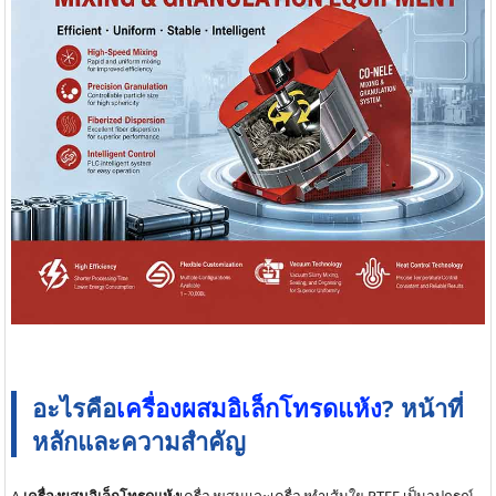
60m³/h | 1000 ...
การ
อะไรคือ
เครื่องผสมอิเล็กโทรดแห้ง
? หน้าที่
หลักและความสำคัญ
A
เครื่องผสมอิเล็กโทรดแห้ง
เครื่องผสมและเครื่องทำเส้นใย PTFE เป็นอุปกรณ์