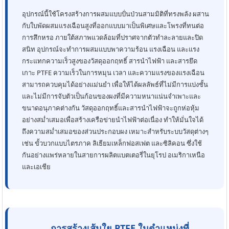
อุปกรณ์นี้ใช้โครงสร้างการผสมแบบปั่นป่วนสามมิติที่ทรงพลัง ผสาน
กับใบพัดผสมแรงเฉือนสูงที่ออกแบบมาเป็นพิเศษและโพรงที่ทนต่อ
การสึกหรอ ภายใต้สภาพแวดล้อมที่ปราศจากตัวทำละลายและปิด
สนิท อุปกรณ์จะทำการผสมแบบพาความร้อน แรงเฉือน และแรง
กระแทกความเร็วสูงของวัสดุออกฤทธิ์ สารนำไฟฟ้า และสารยึด
เกาะ PTFE ความเร็วในการหมุน เวลา และความแรงของแรงเฉือน
สามารถควบคุมได้อย่างแม่นยำ เพื่อให้ได้ผลลัพธ์ที่ไม่มีการแบ่งชั้น
และไม่มีการจับตัวเป็นก้อนของผงที่มีความหนาแน่นจำเพาะและ
ขนาดอนุภาคต่างกัน วัสดุออกฤทธิ์และสารนำไฟฟ้าจะถูกห่อหุ้ม
อย่างสม่ำเสมอเพื่อสร้างเครือข่ายนำไฟฟ้าต่อเนื่อง ทำให้มั่นใจได้
ถึงความสม่ำเสมอของส่วนประกอบผง เหมาะสำหรับระบบวัสดุต่างๆ
เช่น ขั้วบวกแบบไตรภาค ลิเธียมเหล็กฟอสเฟต และซิลิคอน ซึ่งใช้
กันอย่างแพร่หลายในสายการผลิตแบตเตอรี่ในยุโรป อเมริกาเหนือ
และเอเชีย
การสร้างเส้นใย PTFE ในตำแหน่งที่