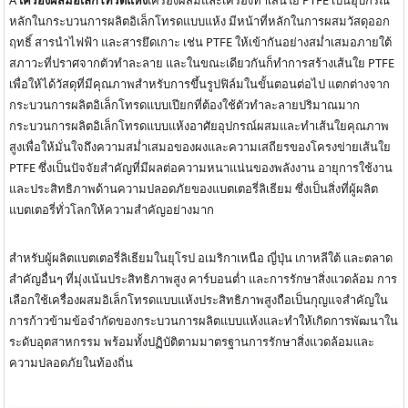
หลักในกระบวนการผลิตอิเล็กโทรดแบบแห้ง มีหน้าที่หลักในการผสมวัสดุออก
ฤทธิ์ สารนำไฟฟ้า และสารยึดเกาะ เช่น PTFE ให้เข้ากันอย่างสม่ำเสมอภายใต้
สภาวะที่ปราศจากตัวทำละลาย และในขณะเดียวกันก็ทำการสร้างเส้นใย PTFE
เพื่อให้ได้วัสดุที่มีคุณภาพสำหรับการขึ้นรูปฟิล์มในขั้นตอนต่อไป แตกต่างจาก
กระบวนการผลิตอิเล็กโทรดแบบเปียกที่ต้องใช้ตัวทำละลายปริมาณมาก
กระบวนการผลิตอิเล็กโทรดแบบแห้งอาศัยอุปกรณ์ผสมและทำเส้นใยคุณภาพ
สูงเพื่อให้มั่นใจถึงความสม่ำเสมอของผงและความเสถียรของโครงข่ายเส้นใย
PTFE ซึ่งเป็นปัจจัยสำคัญที่มีผลต่อความหนาแน่นของพลังงาน อายุการใช้งาน
และประสิทธิภาพด้านความปลอดภัยของแบตเตอรี่ลิเธียม ซึ่งเป็นสิ่งที่ผู้ผลิต
แบตเตอรี่ทั่วโลกให้ความสำคัญอย่างมาก
สำหรับผู้ผลิตแบตเตอรี่ลิเธียมในยุโรป อเมริกาเหนือ ญี่ปุ่น เกาหลีใต้ และตลาด
สำคัญอื่นๆ ที่มุ่งเน้นประสิทธิภาพสูง คาร์บอนต่ำ และการรักษาสิ่งแวดล้อม การ
เลือกใช้เครื่องผสมอิเล็กโทรดแบบแห้งประสิทธิภาพสูงถือเป็นกุญแจสำคัญใน
การก้าวข้ามข้อจำกัดของกระบวนการผลิตแบบแห้งและทำให้เกิดการพัฒนาใน
ระดับอุตสาหกรรม พร้อมทั้งปฏิบัติตามมาตรฐานการรักษาสิ่งแวดล้อมและ
ความปลอดภัยในท้องถิ่น