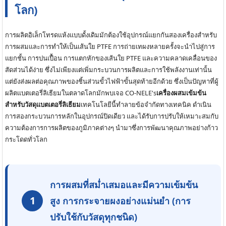
โลก)
การผลิตอิเล็กโทรดแห้งแบบดั้งเดิมมักต้องใช้อุปกรณ์แยกกันสองเครื่องสำหรับ
การผสมและการทำให้เป็นเส้นใย PTFE การถ่ายเทผงหลายครั้งจะนำไปสู่การ
แยกชั้น การปนเปื้อน การแตกหักของเส้นใย PTFE และความคลาดเคลื่อนของ
สัดส่วนได้ง่าย ซึ่งไม่เพียงแต่เพิ่มกระบวนการผลิตและการใช้พลังงานเท่านั้น
แต่ยังส่งผลต่อคุณภาพของชิ้นส่วนขั้วไฟฟ้าขั้นสุดท้ายอีกด้วย ซึ่งเป็นปัญหาที่ผู้
ผลิตแบตเตอรี่ลิเธียมในตลาดโลกมักพบเจอ CO-NELE's
เครื่องผสมเข้มข้น
สำหรับวัสดุแบตเตอรี่ลิเธียม
เทคโนโลยีนี้ทำลายข้อจำกัดทางเทคนิค ดำเนิน
การสองกระบวนการหลักในอุปกรณ์ปิดเดียว และได้รับการปรับให้เหมาะสมกับ
ความต้องการการผลิตของภูมิภาคต่างๆ นำมาซึ่งการพัฒนาคุณภาพอย่างก้าว
กระโดดทั่วโลก
การผสมที่สม่ำเสมอและมีความเข้มข้น
1
สูง การกระจายผงอย่างแม่นยำ (การ
ปรับใช้กับวัสดุทุกชนิด)