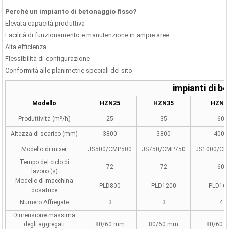
Perché un impianto di betonaggio fisso?
Elevata capacità produttiva
Facilità di funzionamento e manutenzione in ampie aree
Alta efficienza
Flessibilità di configurazione
Conformità alle planimetrie speciali del sito
nto Di Betonaggio Per
Betoniera Da Laboratorio
Granu
ricati In Calcestruzzo
impianti di b
 Da 60 M³/h | 1000 ...
Modello
HZN25
HZN35
HZN6
Produttività (m³/h)
25
35
60
Altezza di scarico (mm)
3800
3800
4000
Modello di mixer
JS500/CMP500
JS750/CMP750
JS1000/CM
Tempo del ciclo di
72
72
60
lavoro (s)
Modello di macchina
PLD800
PLD1200
PLD16
dosatrice
Numero Affregate
3
3
4
Dimensione massima
degli aggregati
80/60 mm
80/60 mm
80/60 