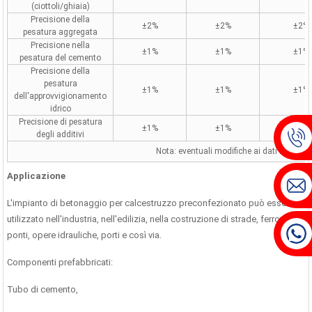
(ciottoli/ghiaia)
Precisione della
±2%
±2%
±2%
pesatura aggregata
Precisione nella
±1%
±1%
±1%
pesatura del cemento
Precisione della
pesatura
±1%
±1%
±1%
dell'approvvigionamento
idrico
Precisione di pesatura
±1%
±1%
±1%
degli additivi
Nota: eventuali modifiche ai dati tecnici
Applicazione
L'impianto di betonaggio per calcestruzzo preconfezionato può essere
utilizzato nell'industria, nell'edilizia, nella costruzione di strade, ferrovie,
ponti, opere idrauliche, porti e così via.
Componenti prefabbricati:
Tubo di cemento,