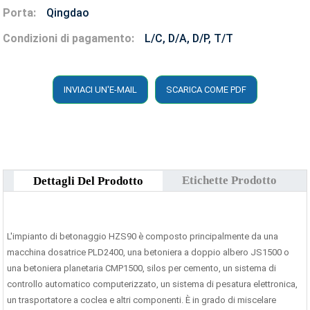
Porta:
Qingdao
Condizioni di pagamento:
L/C, D/A, D/P, T/T
INVIACI UN'E-MAIL
SCARICA COME PDF
Etichette Prodotto
Dettagli Del Prodotto
L'impianto di betonaggio HZS90 è composto principalmente da una
macchina dosatrice PLD2400, una betoniera a doppio albero JS1500 o
una betoniera planetaria CMP1500, silos per cemento, un sistema di
controllo automatico computerizzato, un sistema di pesatura elettronica,
un trasportatore a coclea e altri componenti. È in grado di miscelare