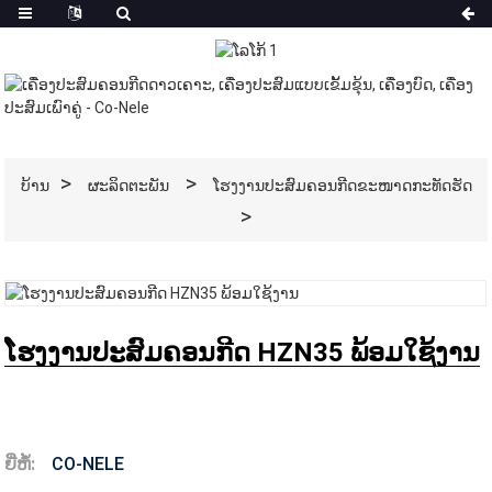
ບ້ານ
ຜະລິດຕະພັນ
ໂຮງງານປະສົມຄອນກີດຂະໜາດກະທັດຮັດ
ໂຮງງານປະສົມຄອນກີດ HZN35 ພ້ອມໃຊ້ງານ
ຍີ່ຫໍ້:
CO-NELE