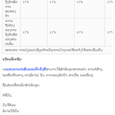
ຊັ່ງນໍ້າໜັກ
±1%
±1%
±1%
±1%
ການ
ສະໜອງ
ນໍ້າ
ຄວາມ
ຖືກຕ້ອງ
ຂອງການ
±1%
±1%
±1%
±1%
ຊັ່ງນໍ້າໜັກ
ຂອງສານ
ປະສົມ
ໝາຍເຫດ: ການປ່ຽນແປງຂໍ້ມູນດ້ານວິຊາການໃດໆຈະບໍ່ຖືກແຈ້ງໃຫ້ຊາບເພີ່ມເຕີມ.
ແອັບພລິເຄຊັນ
ເທ
ແຜນການປະສົມຄອນກີດຄົງທີ່
ສາມາດໃຊ້ສໍາລັບອຸດສາຫະກໍາ, ການກໍ່ສ້າງ,
ຖະໜົນຫົນທາງ, ທາງລົດໄຟ, ຂົວ, ການອະນຸລັກນໍ້າ, ທ່າເຮືອ, ແລະອື່ນໆ.
ຊິ້ນສ່ວນທີ່ຜະລິດສຳເລັດຮູບ:
ທໍ່ຊີມັງ,
ດິນຈີ່ກ້ອນ
ລົດໄຟໃຕ້ດິນ