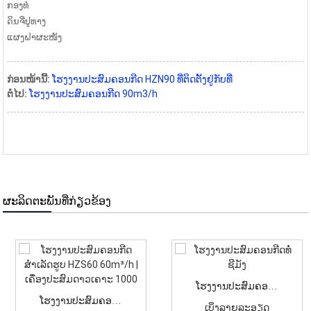
ກອງທໍ່
ດິນຈີ່ປູທາງ
ແຜງຝາຜະໜັງ
ກ່ອນໜ້ານີ້:
ໂຮງງານປະສົມຄອນກີດ HZN90 ທີ່ຕິດຕັ້ງຢູ່ກັບທີ່
ຕໍ່ໄປ:
ໂຮງງານປະສົມຄອນກີດ 90m3/h
ຜະລິດຕະພັນທີ່ກ່ຽວຂ້ອງ
ໂຮງງານປະສົມຄອນກີດທໍ່ຊີມັງ
ໂຮງງານປະສົມຄອນກີດສຳເລັດຮູບ HZS60 60m³/h | ...
ເບິ່ງລາຍລະອຽດ