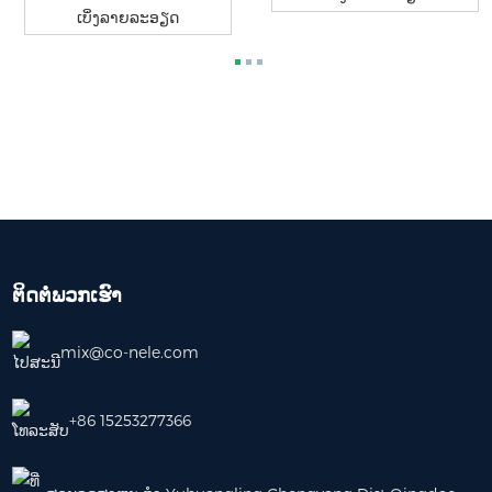
ເບິ່ງລາຍລະອຽດ
ຕິດຕໍ່ພວກເຮົາ
mix@co-nele.com
+86 15253277366