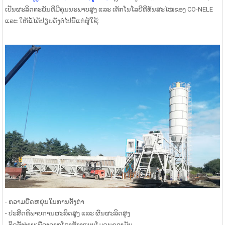
ປະສົມຄອນກີດສຳເລັດຮູບ
ເຄື່ອງປະສົມຄອນກີດໃນຫ້ອງທົດລອງ
ເ
ເປັນຜະລິດຕະພັນທີ່ມີຄຸນນະພາບສູງ ແລະ ເຕັກໂນໂລຢີທີ່ທັນສະໄໝຂອງ CO-NELE
60 60m³/h | 1000 ...
ແລະ ໃຫ້ຂໍ້ໄດ້ປຽບດັ່ງຕໍ່ໄປນີ້ແກ່ຜູ້ໃຊ້:
- ຄວາມຍືດຫຍຸ່ນໃນການຕັ້ງຄ່າ
- ປະສິດທິພາບການຜະລິດສູງ ແລະ ຜົນຜະລິດສູງ
- ຕິດຕັ້ງງ່າຍເນື່ອງຈາກໂຄງສ້າງແບບໂມດູນຂອງມັນ