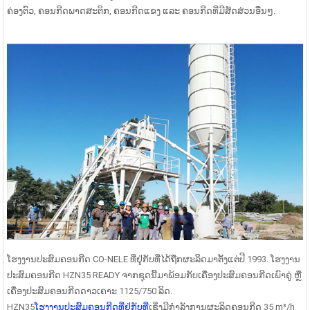
ຄ່ອງຕົວ, ຄອນກີດພາດສະຕິກ, ຄອນກີດແຂງ ແລະ ຄອນກີດທີ່ມີສັດສ່ວນອື່ນໆ.
ໂຮງງານປະສົມຄອນກີດ CO-NELE ທີ່ຢູ່ກັບທີ່ໄດ້ຖືກຜະລິດມາຕັ້ງແຕ່ປີ 1993. ໂຮງງານ
ປະສົມຄອນກີດ HZN35 READY ຈາກຊຸດນີ້ມາພ້ອມກັບເຄື່ອງປະສົມຄອນກີດເພົາຄູ່ ຫຼື
ເຄື່ອງປະສົມຄອນກີດດາວເຄາະ 1125/750 ລິດ.
HZN35
ໂຮງງານປະສົມຄອນກີດທີ່ຢູ່ກັບທີ່
ເຊິ່ງມີກຳລັງການຜະລິດຄອນກີດ 35 m³/h