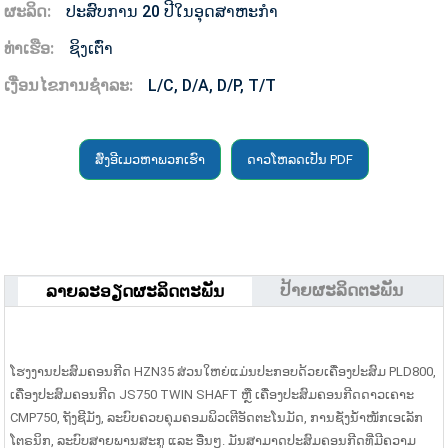
ຜະລິດ:
ປະສົບການ 20 ປີໃນອຸດສາຫະກໍາ
ທ່າເຮືອ:
ຊິງເຕົ່າ
ເງື່ອນໄຂການຊໍາລະ:
L/C, D/A, D/P, T/T
ສົ່ງອີເມວຫາພວກເຮົາ
ດາວໂຫລດເປັນ PDF
ປ້າຍຜະລິດຕະພັນ
ລາຍລະອຽດຜະລິດຕະພັນ
ໂຮງງານປະສົມຄອນກີດ HZN35 ສ່ວນໃຫຍ່ແມ່ນປະກອບດ້ວຍເຄື່ອງປະສົມ PLD800,
ເຄື່ອງປະສົມຄອນກີດ JS750 TWIN SHAFT ຫຼື ເຄື່ອງປະສົມຄອນກີດດາວເຄາະ
CMP750, ຖັງຊີມັງ, ລະບົບຄວບຄຸມຄອມພິວເຕີອັດຕະໂນມັດ, ການຊັ່ງນໍ້າໜັກເອເລັກ
ໂຕຣນິກ, ລະບົບສາຍພານສະກູ ແລະ ອື່ນໆ. ມັນສາມາດປະສົມຄອນກີດທີ່ມີຄວາມ