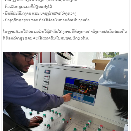
- ຕົວເລືອກຮູບແບບທີ່ປ່ຽນແປງໄດ້
- ພື້ນທີ່ປະຕິບັດງານ ແລະ ບຳລຸງຮັກສາກວ້າງຂວາງ
- ບຳລຸງຮັກສາງ່າຍ ແລະ ຄ່າໃຊ້ຈ່າຍໃນການດຳເນີນງານຕໍ່າ
ໂຮງງານສ່ວນໃຫຍ່ແມ່ນມັກໃຊ້ສຳລັບໂຄງການທີ່ຕ້ອງການກຳລັງການຜະລິດຄອນກີດ
ທີ່ຂ້ອນຂ້າງສູງ ແລະ ຈະໃຊ້ເວລາດົນໃນສະຖານທີ່ດຽວກັນ.