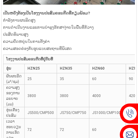
ເປັນຫຍັງຕ້ອງເປັນໂຮງງານປະສົມຄອນກີດທີ່ກຽມພ້ອມ?
ກຳລັງການຜະລິດສູງ
ການດໍາເນີນງານແລະການບໍາລຸງຮັກສາງ່າຍໃນພື້ນທີ່ກ້ວາງ
ປະສິດທິພາບສູງ
ຄວາມຍືດຫຍຸ່ນໃນການຕັ້ງຄ່າ
ຄວາມສອດຄ່ອງກັບຮູບແບບສະຖານທີ່ພິເສດ
ໂຮງງານປະສົມຄອນກີດທີ່ຢູ່ກັບທີ່
ຮຸ່ນ
HZN25
HZN35
HZN60
HZN
ຜົນຜະລິດ
25
35
60
90
(ມ³/ຊມ)
ຄວາມສູງ
ຂອງການ
3800
3800
4000
4200
ລະບາຍ
(ມມ)
ຮຸ່ນເຄື່ອງ
JS500/CMP500
JS750/CMP750
JS1000/CMP1000
JS15
ປະສົມ
ເວລາ
ຮອບວຽນ
72
72
60
60
ການເຮັດ
ວຽກ