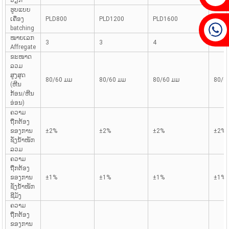
ຮູບແບບ
ເຄື່ອງ
PLD800
PLD1200
PLD1600
PLD2
batching
ໝາຍເລກ
3
3
4
4
Affregate
ຂະໜາດ
ລວມ
ສູງສຸດ
80/60 ມມ
80/60 ມມ
80/60 ມມ
80/6
(ຫີນ
ກ້ອນ/ຫີນ
ອ່ອນ)
ຄວາມ
ຖືກຕ້ອງ
ຂອງການ
±2%
±2%
±2%
±2%
ຊັ່ງນໍ້າໜັກ
ລວມ
ຄວາມ
ຖືກຕ້ອງ
ຂອງການ
±1%
±1%
±1%
±1%
ຊັ່ງນໍ້າໜັກ
ຊີມັງ
ຄວາມ
ຖືກຕ້ອງ
ຂອງການ