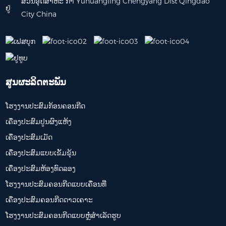
ສວນອຸດສາຫະ ກຳ Yuhuangling Chengyang Dist Qingdao
City China
ສູນຜະລິດຕະພັນ
ໂຮງງານປະສົມກ້ອນຄອນກີດ
ເຄື່ອງປະສົມປູນຜົງແຫ້ງ
ເຄື່ອງປະສົມເມັດ
ເຄື່ອງປະສົມແບບເຂັ້ມຂຸ້ນ
ເຄື່ອງປະສົມຫ້ອງທົດລອງ
ໂຮງງານປະສົມຄອນກີດແບບເຄື່ອນທີ່
ເຄື່ອງປະສົມຄອນກີດດາວເຄາະ
ໂຮງງານປະສົມຄອນກີດແບບຫຼໍ່ສຳເລັດຮູບ