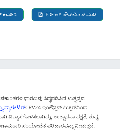
 ಕಳುಹಿಸಿ
PDF ಆಗಿ ಡೌನ್‌ಲೋಡ್ ಮಾಡಿ
ಪೋಷಕಾಂಶಗಳ ಧಾರಣವು ಸಿದ್ಧಪಡಿಸಿದ ಉತ್ಪನ್ನದ
್ರ್ಯಾನ್ಯುಲೇಟರ್
CRV24 ಇಂಟೆನ್ಸಿವ್ ಮಿಕ್ಸರ್‌ನಿಂದ
 ವಿನ್ಯಾಸಗೊಳಿಸಲಾಗಿದ್ದು, ಉತ್ಪಾದನಾ ದಕ್ಷತೆ, ಶುದ್ಧ
ಣಾಮಕಾರಿ ಸಂಯೋಜಿತ ಪರಿಹಾರವನ್ನು ನೀಡುತ್ತದೆ.