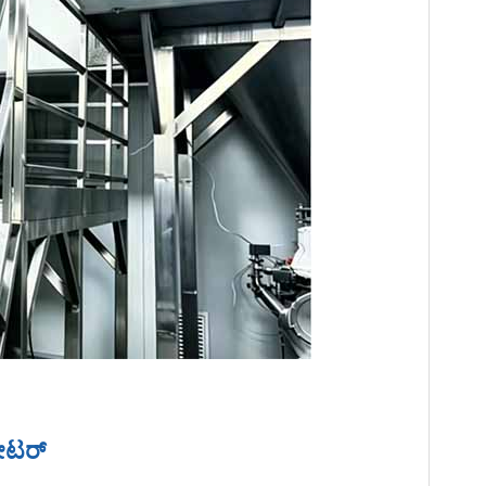
ುಲೇಟರ್