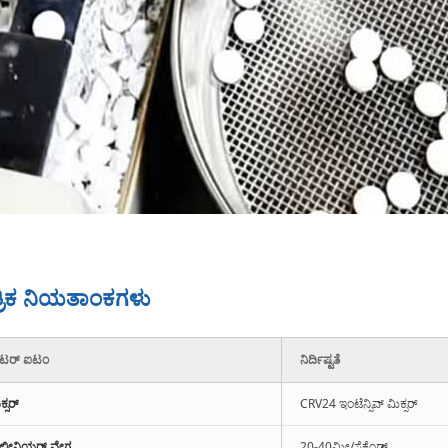
್ರಿಕ ನಿಯತಾಂಕಗಳು
ೀಟರ್ ಐಟಂ
ನಿರ್ದಿಷ್ಟತೆ
್ಸರ್
CRV24 ಇಂಟೆನ್ಸಿವ್ ಮಿಕ್ಸರ್
ಲೀನಿಯರ್ ವೇಗ
20-40ಮೀ/ಸೆಕೆಂಡ್