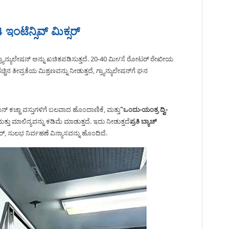
ಇಂಟೆನ್ಸಿವ್ ಮಿಕ್ಸರ್
 ಗ್ರ್ಯಾನ್ಯುಲೇಷನ್ ಅನ್ನು ಖಚಿತಪಡಿಸುತ್ತದೆ. 20-40 ಮೀ/ಸೆ ರೋಟರ್ ರೇಖೀಯ
 ತೀವ್ರತೆಯ ಮಿಶ್ರಣವನ್ನು ನೀಡುತ್ತದೆ, ಗ್ರ್ಯಾನ್ಯುಲೇಷನ್‌ಗೆ ಘನ
ಟಮಿನ್ ಕಚ್ಚಾ ವಸ್ತುಗಳಿಗೆ ಬಲವಾದ ಹೊಂದಾಣಿಕೆ, ಮತ್ತು
"ಒಂದು-ಯಂತ್ರ ದ್ವಿ-
್ತು ಮಾಲಿನ್ಯವನ್ನು ಕಡಿಮೆ ಮಾಡುತ್ತದೆ. ಇದು ನೀಡುತ್ತದೆ
ಪ್ರತಿ ಬ್ಯಾಚ್
ರ್, ಸುಲಭ ನಿರ್ವಹಣೆ ವಿನ್ಯಾಸವನ್ನು ಹೊಂದಿದೆ.