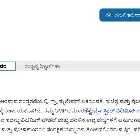
ನಮಗೆ ಇಮೇಲ್
ಉತ್ಪನ್ನ ಟ್ಯಾಗ್‌ಗಳು
ಿವರ
ಆಳವಾದ ಸಂಸ್ಕರಣೆಯಲ್ಲಿ, ಗ್ರ್ಯಾನ್ಯುಲೇಷನ್ ಏಕರೂಪತೆ, ಶುಚಿತ್ವ ಮತ್ತು 
್ಕೆ ನಿರ್ಣಾಯಕವಾಗಿದೆ. ನಮ್ಮ GMP ಅನುಸರಣೆ
ಸ್ಟೇನ್ಲೆಸ್ ಸ್ಟೀಲ್ ವಿಟಮಿನ್ ಗ
ವ ಇದನ್ನು ವಿಟಮಿನ್ ಪೌಡರ್ ಮತ್ತು ಹರಳಿನ ಕಚ್ಚಾ ವಸ್ತುಗಳಿಗೆ ಅನುಗುಣವಾಗಿ
 ಮತ್ತು ಪೋಷಕಾಂಶಗಳ ಸಂರಕ್ಷಣೆಯನ್ನು ಸಮತೋಲನಗೊಳಿಸುವ ಸ್ಥಿರ, ಪರಿ