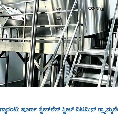
 ಗ್ಯಾರಂಟಿ: ಪೂರ್ಣ ಸ್ಟೇನ್‌ಲೆಸ್ ಸ್ಟೀಲ್ ವಿಟಮಿನ್ ಗ್ರ್ಯಾನ್ಯ