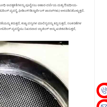
ನ್ಯ ವಿರೋಧಿ ಅವಶ್ಯಕತೆಗಳನ್ನು ಪೂರೈಸಲು ಆಹಾರ-ದರ್ಜೆಯ ಮತ್ತು ಔಷಧೀಯ-
್ ವ್ಯವಸ್ಥೆ, ಫೀಡಿಂಗ್/ಡಿಸ್ಚಾರ್ಜಿಂಗ್ ಚಾನಲ್‌ಗಳು) ಅಳವಡಿಸಿಕೊಳ್ಳುತ್ತದೆ.
ರತೆಯನ್ನು ತರುತ್ತದೆ, ಕಚ್ಚಾ ವಸ್ತುಗಳ ಮಾಲಿನ್ಯವನ್ನು ತಪ್ಪಿಸುತ್ತದೆ, ಸಲಕರಣೆಗಳ
್ ಮೀಟರಿಂಗ್ ವ್ಯವಸ್ಥೆಯು ನಿಖರವಾದ ಬ್ಯಾಚಿಂಗ್ ಅನ್ನು ಖಚಿತಪಡಿಸುತ್ತದೆ,