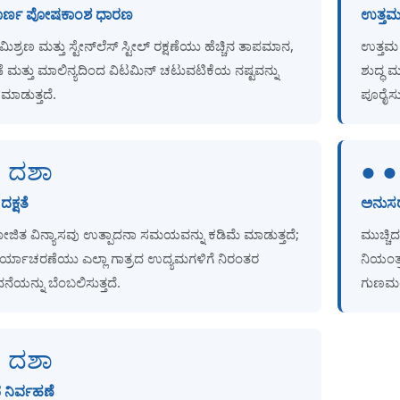
ರ್ಣ ಪೋಷಕಾಂಶ ಧಾರಣ
ಉತ್ತಮ 
ಮಿಶ್ರಣ ಮತ್ತು ಸ್ಟೇನ್‌ಲೆಸ್ ಸ್ಟೀಲ್ ರಕ್ಷಣೆಯು ಹೆಚ್ಚಿನ ತಾಪಮಾನ,
ಉತ್ತಮ
ೆ ಮತ್ತು ಮಾಲಿನ್ಯದಿಂದ ವಿಟಮಿನ್ ಚಟುವಟಿಕೆಯ ನಷ್ಟವನ್ನು
ಶುದ್ಧ ಮ
ಮಾಡುತ್ತದೆ.
ಪೂರೈಸುತ
● ದಶಾ
● ●
 ದಕ್ಷತೆ
ಅನುಸರ
ಿತ ವಿನ್ಯಾಸವು ಉತ್ಪಾದನಾ ಸಮಯವನ್ನು ಕಡಿಮೆ ಮಾಡುತ್ತದೆ;
ಮುಚ್ಚಿ
 ಕಾರ್ಯಾಚರಣೆಯು ಎಲ್ಲಾ ಗಾತ್ರದ ಉದ್ಯಮಗಳಿಗೆ ನಿರಂತರ
ನಿಯಂತ
ನೆಯನ್ನು ಬೆಂಬಲಿಸುತ್ತದೆ.
ಗುಣಮಟ್ಟ
● ದಶಾ
ನಿರ್ವಹಣೆ