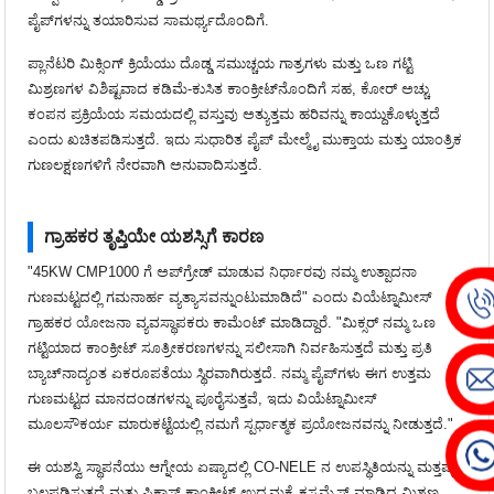
ಪೈಪ್‌ಗಳನ್ನು ತಯಾರಿಸುವ ಸಾಮರ್ಥ್ಯದೊಂದಿಗೆ.
ಪ್ಲಾನೆಟರಿ ಮಿಕ್ಸಿಂಗ್ ಕ್ರಿಯೆಯು ದೊಡ್ಡ ಸಮುಚ್ಚಯ ಗಾತ್ರಗಳು ಮತ್ತು ಒಣ ಗಟ್ಟಿ
ಮಿಶ್ರಣಗಳ ವಿಶಿಷ್ಟವಾದ ಕಡಿಮೆ-ಕುಸಿತ ಕಾಂಕ್ರೀಟ್‌ನೊಂದಿಗೆ ಸಹ, ಕೋರ್ ಅಚ್ಚು
ಕಂಪನ ಪ್ರಕ್ರಿಯೆಯ ಸಮಯದಲ್ಲಿ ವಸ್ತುವು ಅತ್ಯುತ್ತಮ ಹರಿವನ್ನು ಕಾಯ್ದುಕೊಳ್ಳುತ್ತದೆ
ಎಂದು ಖಚಿತಪಡಿಸುತ್ತದೆ. ಇದು ಸುಧಾರಿತ ಪೈಪ್ ಮೇಲ್ಮೈ ಮುಕ್ತಾಯ ಮತ್ತು ಯಾಂತ್ರಿಕ
ಗುಣಲಕ್ಷಣಗಳಿಗೆ ನೇರವಾಗಿ ಅನುವಾದಿಸುತ್ತದೆ.
ಗ್ರಾಹಕರ ತೃಪ್ತಿಯೇ ಯಶಸ್ಸಿಗೆ ಕಾರಣ
"45KW CMP1000 ಗೆ ಅಪ್‌ಗ್ರೇಡ್ ಮಾಡುವ ನಿರ್ಧಾರವು ನಮ್ಮ ಉತ್ಪಾದನಾ
ಗುಣಮಟ್ಟದಲ್ಲಿ ಗಮನಾರ್ಹ ವ್ಯತ್ಯಾಸವನ್ನುಂಟುಮಾಡಿದೆ" ಎಂದು ವಿಯೆಟ್ನಾಮೀಸ್
ಗ್ರಾಹಕರ ಯೋಜನಾ ವ್ಯವಸ್ಥಾಪಕರು ಕಾಮೆಂಟ್ ಮಾಡಿದ್ದಾರೆ. "ಮಿಕ್ಸರ್ ನಮ್ಮ ಒಣ
ಗಟ್ಟಿಯಾದ ಕಾಂಕ್ರೀಟ್ ಸೂತ್ರೀಕರಣಗಳನ್ನು ಸಲೀಸಾಗಿ ನಿರ್ವಹಿಸುತ್ತದೆ ಮತ್ತು ಪ್ರತಿ
ಬ್ಯಾಚ್‌ನಾದ್ಯಂತ ಏಕರೂಪತೆಯು ಸ್ಥಿರವಾಗಿರುತ್ತದೆ. ನಮ್ಮ ಪೈಪ್‌ಗಳು ಈಗ ಉತ್ತಮ
ಗುಣಮಟ್ಟದ ಮಾನದಂಡಗಳನ್ನು ಪೂರೈಸುತ್ತವೆ, ಇದು ವಿಯೆಟ್ನಾಮೀಸ್
ಮೂಲಸೌಕರ್ಯ ಮಾರುಕಟ್ಟೆಯಲ್ಲಿ ನಮಗೆ ಸ್ಪರ್ಧಾತ್ಮಕ ಪ್ರಯೋಜನವನ್ನು ನೀಡುತ್ತದೆ."
ಈ ಯಶಸ್ವಿ ಸ್ಥಾಪನೆಯು ಆಗ್ನೇಯ ಏಷ್ಯಾದಲ್ಲಿ CO-NELE ನ ಉಪಸ್ಥಿತಿಯನ್ನು ಮತ್ತಷ್ಟು
ಬಲಪಡಿಸುತ್ತದೆ ಮತ್ತು ಪ್ರಿಕಾಸ್ಟ್ ಕಾಂಕ್ರೀಟ್ ಉದ್ಯಮಕ್ಕೆ ಕಸ್ಟಮೈಸ್ ಮಾಡಿದ ಮಿಶ್ರಣ