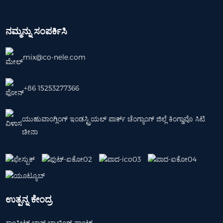
ನಮ್ಮನ್ನು ಸಂಪರ್ಕಿಸಿ
mix@co-nele.com
+86 15253277366
ಯುಹುವಾಂಗ್ಲಿಂಗ್ ಇಂಡಸ್ಟ್ರಿಯಲ್ ಪಾರ್ಕ್ ಚೆಂಗ್ಯಾಂಗ್ ಜಿಲ್ಲೆ ಕಿಂಗ್ಡಾವೊ ಸಿಟಿ
ಚೀನಾ
ಉತ್ಪನ್ನ ಕೇಂದ್ರ
ಕಾಂಕ್ರೀಟ್ ಬ್ಲಾಕ್ ಬ್ಯಾಚಿಂಗ್ ಪ್ಲಾಂಟ್