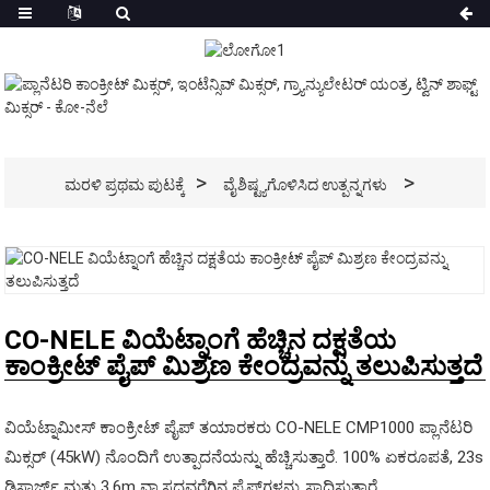
ಮರಳಿ ಪ್ರಥಮ ಪುಟಕ್ಕೆ
ವೈಶಿಷ್ಟ್ಯಗೊಳಿಸಿದ ಉತ್ಪನ್ನಗಳು
CO-NELE ವಿಯೆಟ್ನಾಂಗೆ ಹೆಚ್ಚಿನ ದಕ್ಷತೆಯ
ಕಾಂಕ್ರೀಟ್ ಪೈಪ್ ಮಿಶ್ರಣ ಕೇಂದ್ರವನ್ನು ತಲುಪಿಸುತ್ತದೆ
ವಿಯೆಟ್ನಾಮೀಸ್ ಕಾಂಕ್ರೀಟ್ ಪೈಪ್ ತಯಾರಕರು CO-NELE CMP1000 ಪ್ಲಾನೆಟರಿ
ಮಿಕ್ಸರ್ (45kW) ನೊಂದಿಗೆ ಉತ್ಪಾದನೆಯನ್ನು ಹೆಚ್ಚಿಸುತ್ತಾರೆ. 100% ಏಕರೂಪತೆ, 23s
ಡಿಸ್ಚಾರ್ಜ್ ಮತ್ತು 3.6m ವ್ಯಾಸದವರೆಗಿನ ಪೈಪ್‌ಗಳನ್ನು ಸಾಧಿಸುತ್ತಾರೆ.