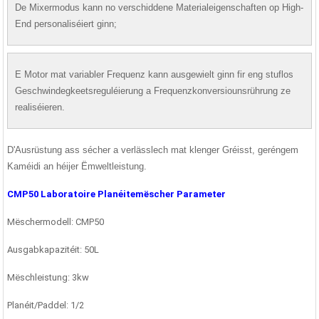
De Mixermodus kann no verschiddene Materialeigenschaften op High-
End personaliséiert ginn;
E Motor mat variabler Frequenz kann ausgewielt ginn fir eng stuflos
Geschwindegkeetsreguléierung a Frequenzkonversiounsrührung ze
realiséieren.
D'Ausrüstung ass sécher a verlässlech mat klenger Gréisst, geréngem
Kaméidi an héijer Ëmweltleistung.
CMP50 Laboratoire Planéitemëscher Parameter
Mëschermodell: CMP50
Ausgabkapazitéit: 50L
Mëschleistung: 3kw
Planéit/Paddel: 1/2