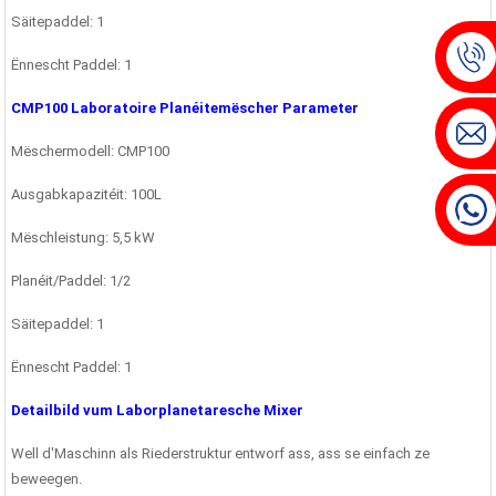
Säitepaddel: 1
Ënnescht Paddel: 1
CMP100 Laboratoire Planéitemëscher Parameter
Mëschermodell: CMP100
Ausgabkapazitéit: 100L
Mëschleistung: 5,5 kW
Planéit/Paddel: 1/2
Säitepaddel: 1
Ënnescht Paddel: 1
Detailbild vum Laborplanetaresche Mixer
Well d'Maschinn als Riederstruktur entworf ass, ass se einfach ze
beweegen.