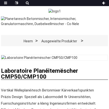
Heem
Ausgewielte Produkter
Laboratoire Planéitemëscher
CMP50/CMP100
Vertikal Welleplanéitesch Betonmixer Kärverkaafspunkten
Präzis Design: Speziell als Labormodell fir Universitéiten,
Fuerschungsinstituter a kleng Ingenieursfirmen entwéckelt.