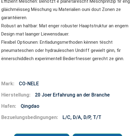
Effizient Mëschen: Benotzt e planetarescht Mëschprinzip fir eng
gläichméisseg Mëschung vu Materialien ouni dout Zonen ze
garantéieren.
Robust an haltbar: Mat enger robuster Haaptstruktur an engem
Design mat laanger Liewensdauer.
Flexibel Optiounen: Entladungsmethoden kënnen tëscht
pneumateschen oder hydrauleschen Undriff gewielt ginn, fir
ënnerschiddlech experimentell Bedierfnesser gerecht ze ginn.
Mark:
CO-NELE
Hierstellung:
20 Joer Erfahrung an der Branche
Hafen:
Qingdao
Bezuelungsbedingungen:
L/C, D/A, D/P, T/T