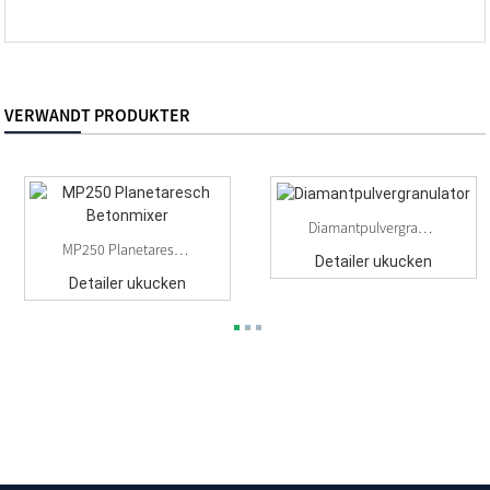
VERWANDT PRODUKTER
Diamantpulvergranulator
MP250 Planetaresch Betonmixer
Detailer ukucken
Detailer ukucken