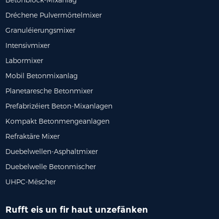
Dréchene Pulvermörtelmixer
Granuléierungsmixer
Intensivmixer
Labormixer
Mobil Betonmixanlag
Planetaresche Betonmixer
Prefabrizéiert Beton-Mixanlagen
Kompakt Betonmengeanlagen
Refraktäre Mixer
Duebelwellen-Asphaltmixer
Duebelwelle Betonmischer
UHPC-Mëscher
Rufft eis un fir haut unzefänken