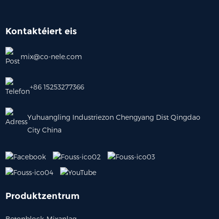
Kontaktéiert eis
mix@co-nele.com
+86 15253277366
Yuhuangling Industriezon Chengyang Dist Qingdao
City China
Produktzentrum
Betonblock-Mixanlag