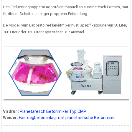
Den Entluedungsapparat adoptéiert manuell an automatesch Formen, mat
flexiblem Schalter an enger propperer Entluedung.
De Modell vum Laboratoire-Planéitmixer huet Spezifikatioune vun 50 Liter,
100 Liter oder 150 Liter Kapazitéiten zur Auswiel.
Virdrun:
Planetaresch Betonmixer Typ CMP
Weider:
Fäerdegbetonanlag mat planetaresche Betonmixer