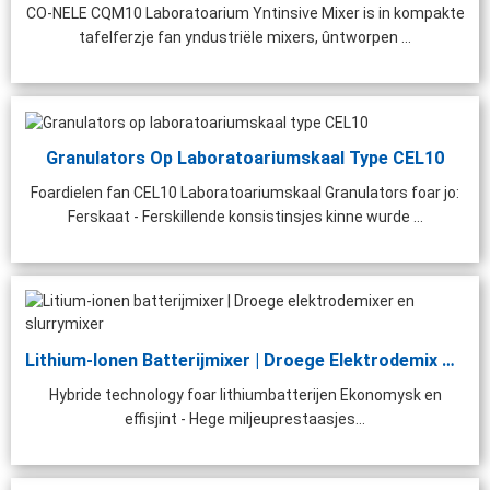
tching Plant | 1000 ...
CO-NELE CQM10 Laboratoarium Yntinsive Mixer is in kompakte
tafelferzje fan yndustriële mixers, ûntworpen ...
Granulators Op Laboratoariumskaal Type CEL10
Foardielen fan CEL10 Laboratoariumskaal Granulators foar jo:
Ferskaat - Ferskillende konsistinsjes kinne wurde ...
Lithium-Ionen Batterijmixer | Droege Elektrodemix &...
Hybride technology foar lithiumbatterijen Ekonomysk en
effisjint - Hege miljeuprestaasjes...