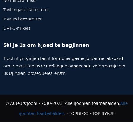
Refraktêre mixer
Twillingas asfaltmixers
Twa-as betonmixer
UHPC-mixers
Skilje ús om hjoed te begjinnen
Troch it yntsjinjen fan it formulier geane jo dermei akkoard
om e-mails fan ús te ûntfangen oangeande ynformaasje oer
ús tsjinsten, prosedueres, ensfh.
© Auteursrjocht - 2010-2025: Alle rjochten foarbehâlden.
Alle
rjochten foarbehâlden.
-
TOPBLOG
-
TOP SYKJE