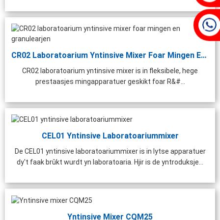
CR02 Laboratoarium Yntinsive Mixer Foar Mingen En ...
CR02 laboratoarium yntinsive mixer is in fleksibele, hege
prestaasjes mingapparatuer geskikt foar R&#...
CEL01 Yntinsive Laboratoariummixer
De CEL01 yntinsive laboratoariummixer is in lytse apparatuer
dy't faak brûkt wurdt yn laboratoaria. Hjir is de yntroduksje...
Yntinsive Mixer CQM25