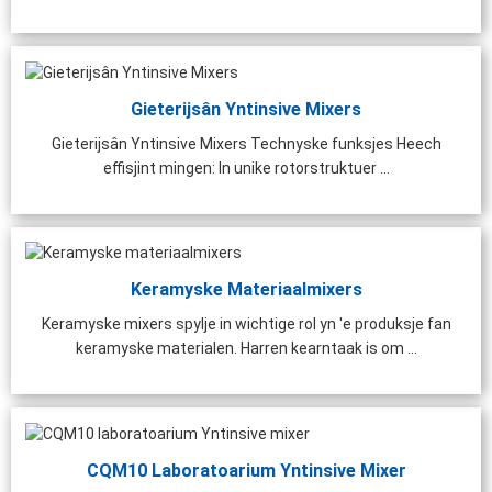
Gieterijsân Yntinsive Mixers
Gieterijsân Yntinsive Mixers Technyske funksjes Heech
effisjint mingen: In unike rotorstruktuer ...
Keramyske Materiaalmixers
Keramyske mixers spylje in wichtige rol yn 'e produksje fan
keramyske materialen. Harren kearntaak is om ...
0 60m³/oere Prefab
Laboratoarium Betonmixer
R
CQM10 Laboratoarium Yntinsive Mixer