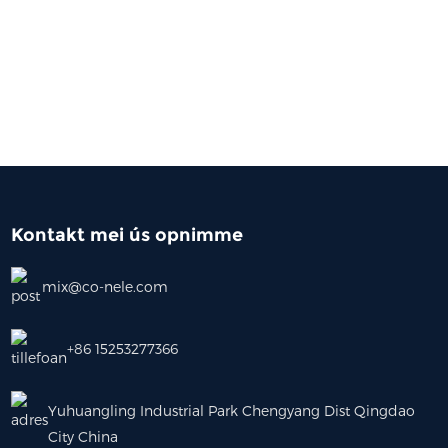
Kontakt mei ús opnimme
mix@co-nele.com
+86 15253277366
Yuhuangling Industrial Park Chengyang Dist Qingdao
City China