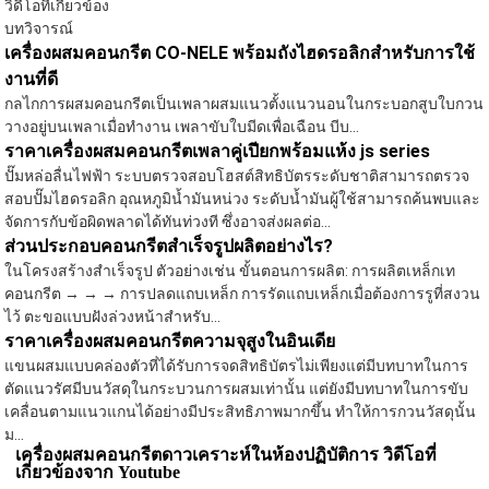
วิดีโอที่เกี่ยวข้อง
บทวิจารณ์
เครื่องผสมคอนกรีต CO-NELE พร้อมถังไฮดรอลิกสำหรับการใช้
งานที่ดี
กลไกการผสมคอนกรีตเป็นเพลาผสมแนวตั้งแนวนอนในกระบอกสูบใบกวน
วางอยู่บนเพลาเมื่อทำงาน เพลาขับใบมีดเพื่อเฉือน บีบ...
ราคาเครื่องผสมคอนกรีตเพลาคู่เปียกพร้อมแห้ง js series
ปั๊มหล่อลื่นไฟฟ้า ระบบตรวจสอบโฮสต์สิทธิบัตรระดับชาติสามารถตรวจ
สอบปั๊มไฮดรอลิก อุณหภูมิน้ำมันหน่วง ระดับน้ำมันผู้ใช้สามารถค้นพบและ
จัดการกับข้อผิดพลาดได้ทันท่วงที ซึ่งอาจส่งผลต่อ...
ส่วนประกอบคอนกรีตสำเร็จรูปผลิตอย่างไร?
ในโครงสร้างสำเร็จรูป ตัวอย่างเช่น ขั้นตอนการผลิต: การผลิตเหล็กเท
คอนกรีต → → → การปลดแถบเหล็ก การรัดแถบเหล็กเมื่อต้องการรูที่สงวน
ไว้ ตะขอแบบฝังล่วงหน้าสำหรับ...
ราคาเครื่องผสมคอนกรีตความจุสูงในอินเดีย
แขนผสมแบบคล่องตัวที่ได้รับการจดสิทธิบัตรไม่เพียงแต่มีบทบาทในการ
ตัดแนวรัศมีบนวัสดุในกระบวนการผสมเท่านั้น แต่ยังมีบทบาทในการขับ
เคลื่อนตามแนวแกนได้อย่างมีประสิทธิภาพมากขึ้น ทำให้การกวนวัสดุนั้น
ม...
เครื่องผสมคอนกรีตดาวเคราะห์ในห้องปฏิบัติการ วิดีโอที่
เกี่ยวข้องจาก Youtube