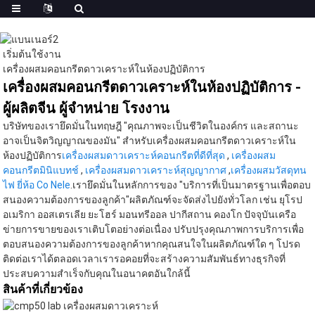
เริ่มต้นใช้งาน
เครื่องผสมคอนกรีตดาวเคราะห์ในห้องปฏิบัติการ
เครื่องผสมคอนกรีตดาวเคราะห์ในห้องปฏิบัติการ -
ผู้ผลิตจีน ผู้จำหน่าย โรงงาน
บริษัทของเรายึดมั่นในทฤษฎี "คุณภาพจะเป็นชีวิตในองค์กร และสถานะ
อาจเป็นจิตวิญญาณของมัน" สำหรับเครื่องผสมคอนกรีตดาวเคราะห์ใน
ห้องปฏิบัติการ
เครื่องผสมดาวเคราะห์คอนกรีตที่ดีที่สุด
,
เครื่องผสม
คอนกรีตมินิแบทช์
,
เครื่องผสมดาวเคราะห์สุญญากาศ
,
เครื่องผสมวัสดุทน
ไฟ ยี่ห้อ Co Nele
.เรายึดมั่นในหลักการของ "บริการที่เป็นมาตรฐานเพื่อตอบ
สนองความต้องการของลูกค้า"ผลิตภัณฑ์จะจัดส่งไปยังทั่วโลก เช่น ยุโรป
อเมริกา ออสเตรเลีย ยะโฮร์ มอนทรีออล ปากีสถาน คองโก ปัจจุบันเครือ
ข่ายการขายของเราเติบโตอย่างต่อเนื่อง ปรับปรุงคุณภาพการบริการเพื่อ
ตอบสนองความต้องการของลูกค้าหากคุณสนใจในผลิตภัณฑ์ใด ๆ โปรด
ติดต่อเราได้ตลอดเวลาเรารอคอยที่จะสร้างความสัมพันธ์ทางธุรกิจที่
ประสบความสำเร็จกับคุณในอนาคตอันใกล้นี้
สินค้าที่เกี่ยวข้อง