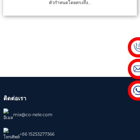
ตัวกำหนดโดยตรงถึง...
ติดต่อเรา
mix@co-nele.com
งงานผสมคอนกรีตสำเร็จรูป
เครื่องผสมคอนกรีตสำหรับห้องปฏิบัติ
เ
+86 15253277366