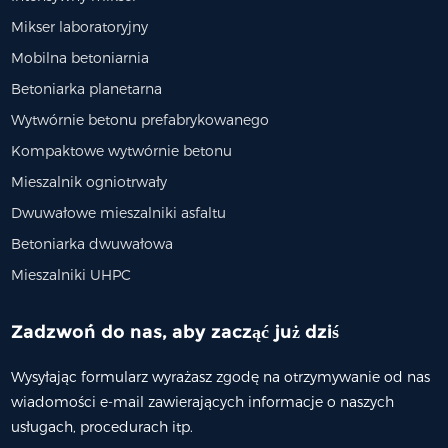
Mikser laboratoryjny
ytwórnia Betonu
Betoniarka Laboratoryjna
Gr
Mobilna betoniarnia
brykowanego HZS60 O
Betoniarka planetarna
ości 60 M³/h | 1000 ...
Wytwórnie betonu prefabrykowanego
Kompaktowe wytwórnie betonu
Mieszalnik ogniotrwały
Dwuwałowe mieszalniki asfaltu
Betoniarka dwuwałowa
Mieszalniki UHPC
Zadzwoń do nas, aby zacząć już dziś
Wysyłając formularz wyrażasz zgodę na otrzymywanie od nas
wiadomości e-mail zawierających informacje o naszych
usługach, procedurach itp.