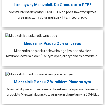
Intensywny Mieszalnik Do Granulatora PTFE
ytwórnia Betonu
Betoniarka Laboratoryjna
Gr
Mieszalnik intensywny CO-NELE CR to podstawowy sprzęt
brykowanego HZS60 O
przeznaczony do granulacji PTFE, integrujący...
ości 60 M³/h | 1000 ...
Mieszalnik Piasku Odlewniczego
Mieszarka do piasku odlewniczego (zwana również
rozdrabniaczem piasku), w tym specjalistyczna mieszarka do
piasku zielonego i wysoka...
Mieszalnik Piasku Z Wirnikiem Planetarnym
Mieszalnik piasku z wirnikiem planetarnym Wprowadzenie do
produktu Mieszalnik piasku z wirnikiem planetarnym CO-NELE
to ...