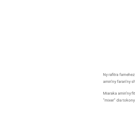
Ny rafitra famehe
amin'ny faran'ny sh
Miaraka amin'ny fi
"mixer" dia tokon