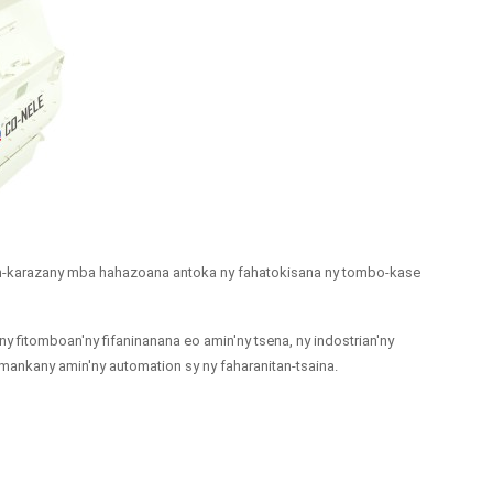
san-karazany mba hahazoana antoka ny fahatokisana ny tombo-kase
 fitomboan'ny fifaninanana eo amin'ny tsena, ny indostrian'ny
 mankany amin'ny automation sy ny faharanitan-tsaina.