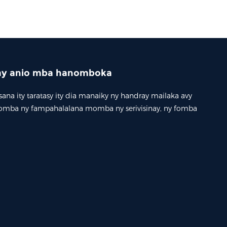
ay anio mba hanomboka
ana ity taratasy ity dia manaiky ny handray mailaka avy
mba ny fampahalalana momba ny serivisinay, ny fomba