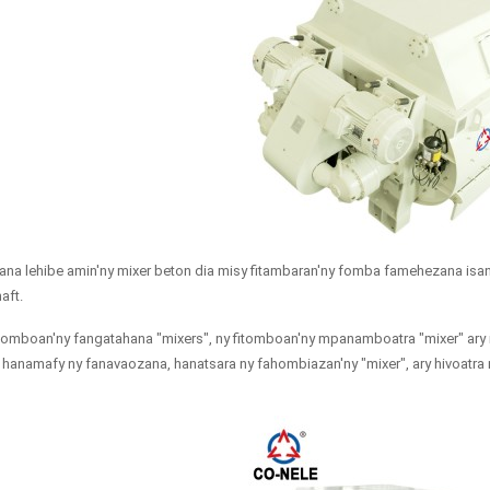
zana lehibe amin'ny mixer beton dia misy fitambaran'ny fomba famehezana i
aft.
tomboan'ny fangatahana "mixers", ny fitomboan'ny mpanamboatra "mixer" ary ny
y hanamafy ny fanavaozana, hanatsara ny fahombiazan'ny "mixer", ary hivoatra