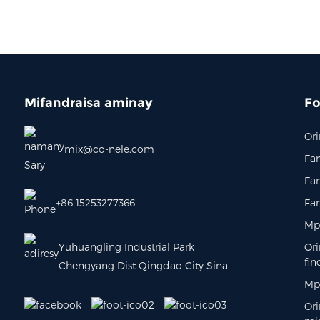
Mifandraisa aminay
Fo
Ori
mix@co-nele.com
Fa
Fan
+86 15253277366
Fa
Mp
Yuhuangling Industrial Park
Or
fin
Chengyang Dist Qingdao City Sina
Mp
Ori