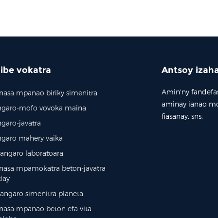
ibe vokatra
Antsoy izah
Amin'ny fandefas
nasa mpanao biriky simenitra
aminay ianao mo
ngaro-mofo vovoka maina
fiasanay, sns.
garo-javatra
ngaro mahery vaika
angaro laboratoara
inasa mpamokatra beton-javatra
day
angaro simenitra planeta
nasa mpanao beton efa vita