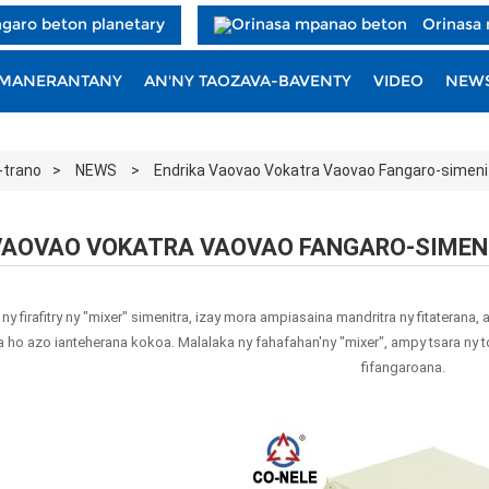
garo beton planetary
Orinasa
 MANERANTANY
AN'NY TAOZAVA-BAVENTY
VIDEO
NEW
-trano
NEWS
Endrika Vaovao Vokatra Vaovao Fangaro-simeni
VAOVAO VOKATRA VAOVAO FANGARO-SIMEN
ny firafitry ny "mixer" simenitra, izay mora ampiasaina mandritra ny fitaterana,
a ho azo ianteherana kokoa. Malalaka ny fahafahan'ny "mixer", ampy tsara ny 
fifangaroana.