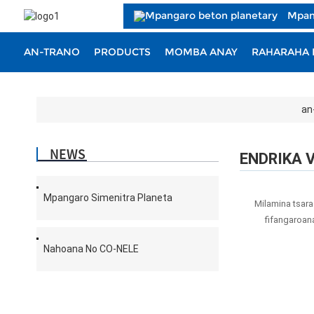
Mpan
AN-TRANO
PRODUCTS
MOMBA ANAY
RAHARAHA
an
NEWS
ENDRIKA 
Mpangaro Simenitra Planeta
Milamina tsara 
fifangaroan
Nahoana No CO-NELE