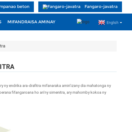
 mpanao beton
Fangaro-javatra
S
MIFANDRAISA AMINAY
English
tra
ITRA
 ary ny endrika ara-drafitra mifanaraka amin'izany dia mahatonga ny
toerana fifangaroana ho an'ny simenitra, ary mahomby kokoa ny