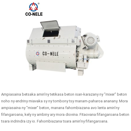
Ampiasaina betsaka amin'ny tetikasa beton isan-karazany ny "mixer" beton
noho ny endriny miavaka sy ny tombony tsy manam-paharoa ananany. Mora
ampiasaina ny "mixer" beton, manana fahombiazana avo lenta amin'ny
fifangaroana, kely ny ambiny ary mora diovina. Fitaovana fifangaroana beton
tsara indrindra izy io. Fahombiazana tsara amin'ny fifangaroana.