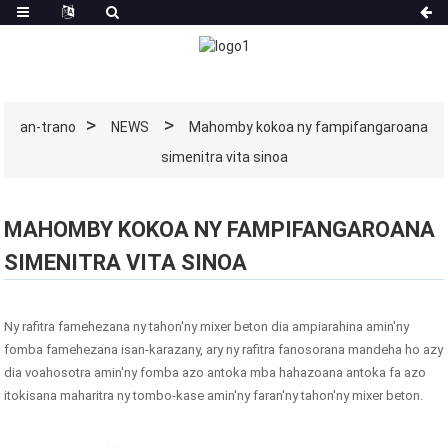
an-trano
NEWS
Mahomby kokoa ny fampifangaroana
simenitra vita sinoa
MAHOMBY KOKOA NY FAMPIFANGAROANA
SIMENITRA VITA SINOA
Ny rafitra famehezana ny tahon'ny mixer beton dia ampiarahina amin'ny
fomba famehezana isan-karazany, ary ny rafitra fanosorana mandeha ho azy
dia voahosotra amin'ny fomba azo antoka mba hahazoana antoka fa azo
itokisana maharitra ny tombo-kase amin'ny faran'ny tahon'ny mixer beton.