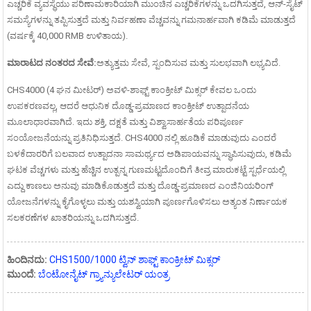
ಎಚ್ಚರಿಕೆ ವ್ಯವಸ್ಥೆಯು ಪರಿಣಾಮಕಾರಿಯಾಗಿ ಮುಂಚಿನ ಎಚ್ಚರಿಕೆಗಳನ್ನು ಒದಗಿಸುತ್ತದೆ, ಆನ್-ಸೈಟ್
ಸಮಸ್ಯೆಗಳನ್ನು ತಪ್ಪಿಸುತ್ತದೆ ಮತ್ತು ನಿರ್ವಹಣಾ ವೆಚ್ಚವನ್ನು ಗಮನಾರ್ಹವಾಗಿ ಕಡಿಮೆ ಮಾಡುತ್ತದೆ
(ವರ್ಷಕ್ಕೆ 40,000 RMB ಉಳಿತಾಯ).
ಮಾರಾಟದ ನಂತರದ ಸೇವೆ:
ಅತ್ಯುತ್ತಮ ಸೇವೆ, ಸ್ಪಂದಿಸುವ ಮತ್ತು ಸುಲಭವಾಗಿ ಲಭ್ಯವಿದೆ.
CHS4000 (4 ಘನ ಮೀಟರ್) ಅವಳಿ-ಶಾಫ್ಟ್ ಕಾಂಕ್ರೀಟ್ ಮಿಕ್ಸರ್ ಕೇವಲ ಒಂದು
ಉಪಕರಣವಲ್ಲ, ಆದರೆ ಆಧುನಿಕ ದೊಡ್ಡ-ಪ್ರಮಾಣದ ಕಾಂಕ್ರೀಟ್ ಉತ್ಪಾದನೆಯ
ಮೂಲಾಧಾರವಾಗಿದೆ. ಇದು ಶಕ್ತಿ, ದಕ್ಷತೆ ಮತ್ತು ವಿಶ್ವಾಸಾರ್ಹತೆಯ ಪರಿಪೂರ್ಣ
ಸಂಯೋಜನೆಯನ್ನು ಪ್ರತಿನಿಧಿಸುತ್ತದೆ. CHS4000 ನಲ್ಲಿ ಹೂಡಿಕೆ ಮಾಡುವುದು ಎಂದರೆ
ಬಳಕೆದಾರರಿಗೆ ಬಲವಾದ ಉತ್ಪಾದನಾ ಸಾಮರ್ಥ್ಯದ ಅಡಿಪಾಯವನ್ನು ಸ್ಥಾಪಿಸುವುದು, ಕಡಿಮೆ
ಘಟಕ ವೆಚ್ಚಗಳು ಮತ್ತು ಹೆಚ್ಚಿನ ಉತ್ಪನ್ನ ಗುಣಮಟ್ಟದೊಂದಿಗೆ ತೀವ್ರ ಮಾರುಕಟ್ಟೆ ಸ್ಪರ್ಧೆಯಲ್ಲಿ
ಎದ್ದು ಕಾಣಲು ಅನುವು ಮಾಡಿಕೊಡುತ್ತದೆ ಮತ್ತು ದೊಡ್ಡ-ಪ್ರಮಾಣದ ಎಂಜಿನಿಯರಿಂಗ್
ಯೋಜನೆಗಳನ್ನು ಕೈಗೊಳ್ಳಲು ಮತ್ತು ಯಶಸ್ವಿಯಾಗಿ ಪೂರ್ಣಗೊಳಿಸಲು ಅತ್ಯಂತ ನಿರ್ಣಾಯಕ
ಸಲಕರಣೆಗಳ ಖಾತರಿಯನ್ನು ಒದಗಿಸುತ್ತದೆ.
ಹಿಂದಿನದು:
CHS1500/1000 ಟ್ವಿನ್ ಶಾಫ್ಟ್ ಕಾಂಕ್ರೀಟ್ ಮಿಕ್ಸರ್
ಮುಂದೆ:
ಬೆಂಟೋನೈಟ್ ಗ್ರ್ಯಾನ್ಯುಲೇಟರ್ ಯಂತ್ರ