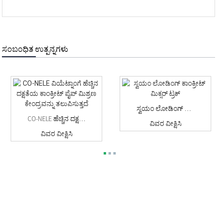
ಸಂಬಂಧಿತ ಉತ್ಪನ್ನಗಳು
ಸ್ವಯಂ ಲೋಡಿಂಗ್ ಕಾಂಕ್ರೀಟ್ ಮಿಕ್ಸರ್ ಟ್ರಕ್
CO-NELE ಹೆಚ್ಚಿನ ದಕ್ಷತೆಯ ಕಾಂಕ್ರೀಟ್ ಪೈಪ್ ಅನ್ನು ನೀಡುತ್ತದೆ ...
ವಿವರ ವೀಕ್ಷಿಸಿ
ವಿವರ ವೀಕ್ಷಿಸಿ