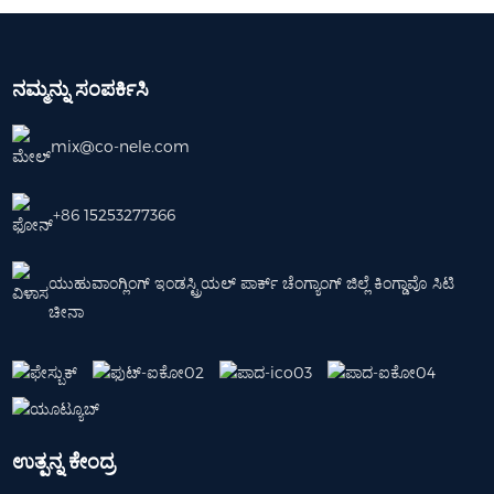
ನಮ್ಮನ್ನು ಸಂಪರ್ಕಿಸಿ
mix@co-nele.com
+86 15253277366
ಯುಹುವಾಂಗ್ಲಿಂಗ್ ಇಂಡಸ್ಟ್ರಿಯಲ್ ಪಾರ್ಕ್ ಚೆಂಗ್ಯಾಂಗ್ ಜಿಲ್ಲೆ ಕಿಂಗ್ಡಾವೊ ಸಿಟಿ
ಚೀನಾ
ಉತ್ಪನ್ನ ಕೇಂದ್ರ