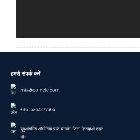
हमसे संपर्क करें
mix@co-nele.com
+86 15253277366
युहुआंगलिंग औद्योगिक पार्क चेंगयांग जिला क़िंगदाओ शहर
चीन