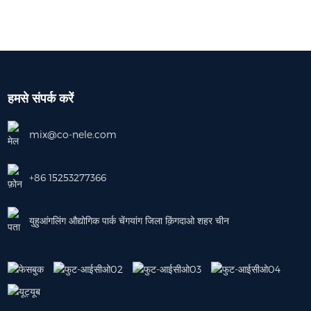
हमसे संपर्क करें
mix@co-nele.com
+86 15253277366
युहुआंगलिंग औद्योगिक पार्क चेंगयांग जिला क़िंगदाओ शहर चीन