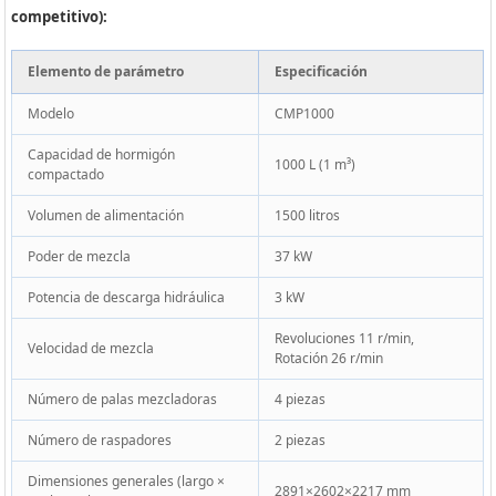
competitivo):
Elemento de parámetro
Especificación
Modelo
CMP1000
Capacidad de hormigón
1000 L (1 m³)
compactado
Volumen de alimentación
1500 litros
Poder de mezcla
37 kW
Potencia de descarga hidráulica
3 kW
Revoluciones 11 r/min,
Velocidad de mezcla
Rotación 26 r/min
Número de palas mezcladoras
4 piezas
Número de raspadores
2 piezas
Dimensiones generales (largo ×
2891×2602×2217 mm